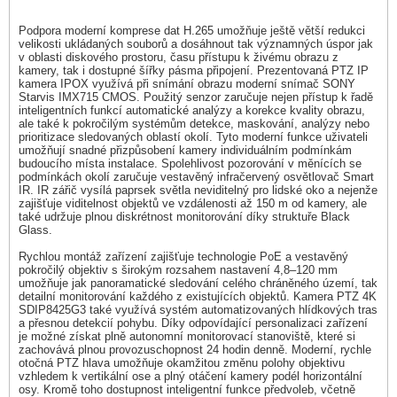
Podpora moderní komprese dat H.265 umožňuje ještě větší redukci
velikosti ukládaných souborů a dosáhnout tak významných úspor jak
v oblasti diskového prostoru, času přístupu k živému obrazu z
kamery, tak i dostupné šířky pásma připojení. Prezentovaná PTZ IP
kamera IPOX využívá při snímání obrazu moderní snímač SONY
Starvis IMX715 CMOS. Použitý senzor zaručuje nejen přístup k řadě
inteligentních funkcí automatické analýzy a korekce kvality obrazu,
ale také k pokročilým systémům detekce, maskování, analýzy nebo
prioritizace sledovaných oblastí okolí. Tyto moderní funkce uživateli
umožňují snadné přizpůsobení kamery individuálním podmínkám
budoucího místa instalace. Spolehlivost pozorování v měnících se
podmínkách okolí zaručuje vestavěný infračervený osvětlovač Smart
IR. IR zářič vysílá paprsek světla neviditelný pro lidské oko a nejenže
zajišťuje viditelnost objektů ve vzdálenosti až 150 m od kamery, ale
také udržuje plnou diskrétnost monitorování díky struktuře Black
Glass.
Rychlou montáž zařízení zajišťuje technologie PoE a vestavěný
pokročilý objektiv s širokým rozsahem nastavení 4,8–120 mm
umožňuje jak panoramatické sledování celého chráněného území, tak
detailní monitorování každého z existujících objektů. Kamera PTZ 4K
SDIP8425G3 také využívá systém automatizovaných hlídkových tras
a přesnou detekcií pohybu. Díky odpovídající personalizaci zařízení
je možné získat plně autonomní monitorovací stanoviště, které si
zachovává plnou provozuschopnost 24 hodin denně. Moderní, rychle
otočná PTZ hlava umožňuje okamžitou změnu polohy objektivu
vzhledem k vertikální ose a plný otáčení kamery podél horizontální
osy. Kromě toho dostupnost inteligentní funkce předvoleb, včetně