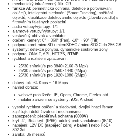
mechanický infračervený filtr ICR
funkce AI:
perimetrická ochrana, detekce a porovnávání
obličejů, inteligentní sledování (Smart Tracking), počítání
objektů, klasifikace detekovaného objektu (člověk/vozidlo) s
filtrováním falešných poplachů
audio vstupy/výstupy: 1/1
alarmové vstupy/výstupy: 1/1
vestavěný ohřívač a ventilátor
otáčení kamery: 0° ~ 360° (Pan), -10° ~ 90° (Tilt)
podpora karet microSD / microSDHC / microSDXC do 256 GB
systémy: detekce pohybu, dynamické soukromé zóny
podpora: ONVIF, API, HTTPS,
RTMP
rychlost a rozlišení zpracování:
25/30 snímků/s pro 3840×2160 (8 Mpx)
25/30 snímků/s pro 2560×1440 (4Mpx)
25/30 snímků/s pro 1920×1080 (2Mpx)
datový tok: 64 Kbps ~ 16 Mbps
náhled obrazu:
webové prohlížeče: IE, Opera, Chrome, Firefox atd.
mobilní zařízení se systémy: iOS, Android
vysoká rychlost otáčení a sledování, dvojitý hnací řemen
zajišťující delší životnost mechanismu
zabezpečení:
přepěťová ochrana (6000V)
kryt: 4", třída krytí (IP66), odolný proti vandalismu (IK10)
napájení: 12V DC
(napájecí zdroj v balení)
nebo PoE+
802.3at
záruka: 36 měsíců