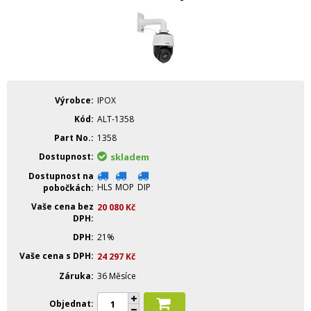
Výrobce
IPOX
Kód
ALT-1358
Part No.
1358
Dostupnost
skladem
Dostupnost na
HLS
MOP
DIP
pobočkách
Vaše cena bez
20 080
Kč
DPH
DPH
21%
Vaše cena s DPH
24 297
Kč
Záruka
36 Měsíce
Objednat