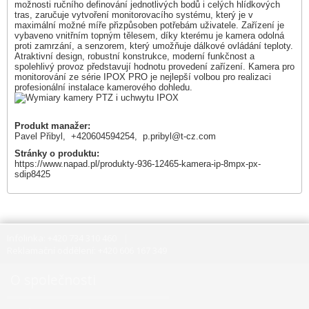
možnosti ručního definování jednotlivých bodů i celých hlídkových
tras, zaručuje vytvoření monitorovacího systému, který je v
maximální možné míře přizpůsoben potřebám uživatele. Zařízení je
vybaveno vnitřním topným tělesem, díky kterému je kamera odolná
proti zamrzání, a senzorem, který umožňuje dálkové ovládání teploty.
Atraktivní design, robustní konstrukce, moderní funkčnost a
spolehlivý provoz představují hodnotu provedení zařízení. Kamera pro
monitorování ze série IPOX PRO je nejlepší volbou pro realizaci
profesionální instalace kamerového dohledu.
Produkt manažer:
Pavel Přibyl, +420604594254,
p.pribyl@t-cz.com
Stránky o produktu:
https://www.napad.pl/produkty-936-12465-kamera-ip-8mpx-px-
sdip8425
Infolinka: +420 734 310 460
Reklamační oddělení: +420 606 167 349
O společnosti