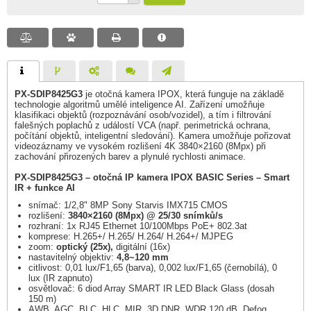
PX-SDIP8425G3
je otočná kamera IPOX, která funguje na základě
technologie algoritmů umělé inteligence AI. Zařízení umožňuje
klasifikaci objektů (rozpoznávání osob/vozidel), a tím i filtrování
falešných poplachů z událostí VCA (např. perimetrická ochrana,
počítání objektů, inteligentní sledování). Kamera umožňuje pořizovat
videozáznamy ve vysokém rozlišení 4K 3840×2160 (8Mpx) při
zachování přirozených barev a plynulé rychlosti animace.
PX-SDIP8425G3 – otočná IP kamera IPOX BASIC Series – Smart
IR + funkce AI
snímač: 1/2,8" 8MP Sony Starvis IMX715 CMOS
rozlišení:
3840×2160 (8Mpx) @ 25/30 snímků/s
rozhraní: 1x RJ45 Ethernet 10/100Mbps PoE+ 802.3at
komprese: H.265+/ H.265/ H.264/ H.264+/ MJPEG
zoom:
optický (25x),
digitální (16x)
nastavitelný objektiv:
4,8~120 mm
citlivost: 0,01 lux/F1,65 (barva), 0,002 lux/F1,65 (černobílá), 0
lux (IR zapnuto)
osvětlovač: 6 diod Array SMART IR LED Black Glass (dosah
150 m)
AWB, AGC, BLC, HLC, MIR, 3D DNR, WDR 120 dB, Defog