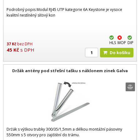
Podrobný popis Modul RJ45 UTP kategorie 6A Keystone je vysoce
kvalitní nestíněný síťový kon
HLS
MOP
DIP
37
Kč
bez DPH
45
Kč
s DPH
Do košíku
Držák antény pod střešní tašku s náklonem zinek Galva
Držák s výškou trubky 300/35/1,5mm a délkou montážní pásoviny
550mm s 5 otvory pro zajištění do trámu.