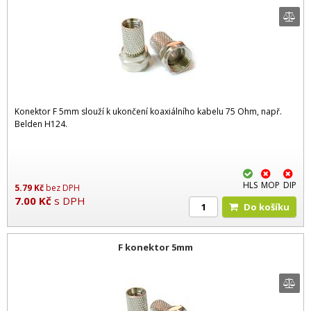
Konektor F 5mm slouží k ukončení koaxiálního kabelu 75 Ohm, např.
Belden H124.
HLS
MOP
DIP
5.79
Kč
bez DPH
7.00
Kč
s DPH
Do košíku
F konektor 5mm