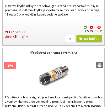
Plastová krytka od výrobce Schwaiger určená pro stožárové trubky o
průměru 38 - 50 mm, krytka je vyrobena ze dvou dílů. Krytka obsahuje
18 otvorů pro koaxiální kabely vedené stožárem.
HLS
MOP
DIP
214
Kč
bez DPH
259
Kč
s DPH
Do košíku
Přepěťová ochrana TV/FM/SAT
-6%
Přepěťová ochrana signálu je určena k ochraně proti přepětí vedoucího
z venkovního nebo do venkovního prostředí nechráněného proti
přímému úderu blesku. Určeno pro SAT a TV příjem. Frekvenční pásmo