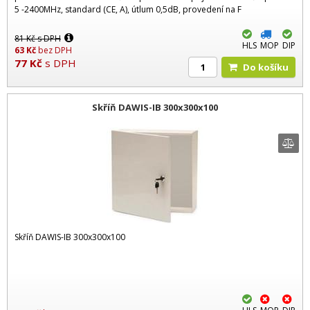
5 -2400MHz, standard (CE, A), útlum 0,5dB, provedení na F
81
Kč
s DPH
HLS
MOP
DIP
63
Kč
bez DPH
77
Kč
s DPH
Do košíku
Skříň DAWIS-IB 300x300x100
Skříň DAWIS-IB 300x300x100