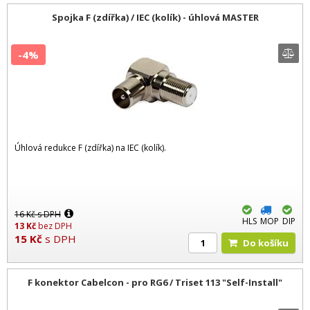
Spojka F (zdířka) / IEC (kolík) - úhlová MASTER
-4%
Úhlová redukce F (zdířka) na IEC (kolík).
16
Kč
s DPH
HLS
MOP
DIP
13
Kč
bez DPH
15
Kč
s DPH
Do košíku
F konektor Cabelcon - pro RG6 / Triset 113 "Self-Install"