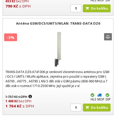
HLS
MOP
DIP
653
Kč
bez DPH
790
Kč
s DPH
Do košíku
Anténa GSM/DCS/UMTS/WLAN: TRANS-DATA DZ6
-3%
TRANS-DATA DZ6 A741006 je venkovní všesměrovou anténou pro GSM
/ DCS / UMTS / WLAN aplikace, zejména pro použití s repeatery GSM (
A6765 , A6775 , A6785 ). Má 5 dBi zisk v GSM pásmu (806-960 MHz) a 7
dBi zisk v rozmezí 1710-2500 MHz. Její využití je v sí
1 757
Kč
s DPH
HLS
MOP
DIP
1 408
Kč
bez DPH
1 704
Kč
s DPH
Do košíku