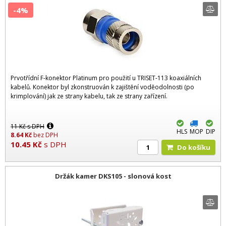
-4%
Prvotřídní F-konektor Platinum pro použití u TRISET-113 koaxiálních
kabelů. Konektor byl zkonstruován k zajištění voděodolnosti (po
krimplování) jak ze strany kabelu, tak ze strany zařízení.
11
Kč
s DPH
HLS
MOP
DIP
8.64
Kč
bez DPH
10.45
Kč
s DPH
Do košíku
Držák kamer DKS105 - slonová kost