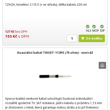
12V/2A, konektor 2.1/5.5 (+ ve středu), délka kabelu 220 cm
HLS
MOP
DIP
127
Kč
bez DPH
153
Kč
s DPH
Do košíku
Koaxiální kabel TRISET-113PE (75 ohm) - metráž
Vysoce kvalitní venkovní kabel umožňující budovat individuální i
rozsáhlé společné TV, SAT instalace. Jádro kabelu o průměru 1,13 mm
je zhotoveno z mědi, která garantuje nízkou ztrátu a to při frekvenci