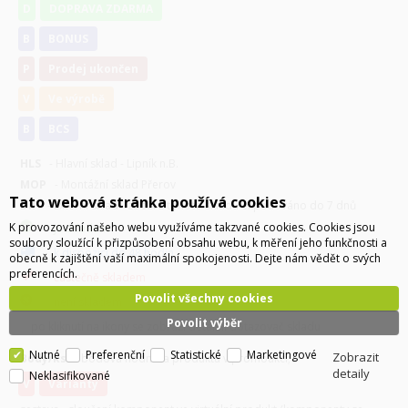
D
DOPRAVA ZDARMA
B
BONUS
P
Prodej ukončen
V
Ve výrobě
B
BCS
HLS
- Hlavní sklad - Lipník n.B.
MOP
- Montážní sklad Přerov
Tato webová stránka používá cookies
DIP
- Externí sklad - zboží z tohoto skladu expedováno do 7 dnů
K provozování našeho webu využíváme takzvané cookies. Cookies jsou
je skladem
soubory sloužící k přizpůsobení obsahu webu, k měření jeho funkčnosti a
k dispozici do 48 hodin
obecně k zajištění vaší maximální spokojenosti. Dejte nám vědět o svých
preferencích.
částečně skladem
Povolit všechny cookies
není skladem
Povolit výběr
po kliknutí na ikony se zobrazí detailní dotazovač skladu
Nutné
Preferenční
Statistické
Marketingové
Zobrazit
Body/ks
- bodová hodnota produktu v promoakci;
detaily
Neklasifikované
v
varianty