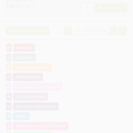
502
Kč
bez DPH
608
Kč
s DPH
Do košíku
Zobrazit dalších 20
1
2
3
4
5
N
Novinka
V
Výprodej
S
Speciální nabídka
S
Snížená cena
D
Dočasně změněna cena
N
Na objednávku
D
Dočasně nedostupné
B
Bazar
D
Dostupnost na 734 310 460