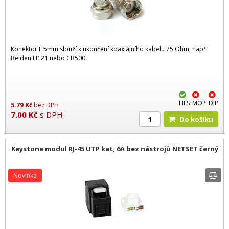
Konektor F 5mm slouží k ukončení koaxiálního kabelu 75 Ohm, např.
Belden H121 nebo CB500.
HLS
MOP
DIP
5.79
Kč
bez DPH
7.00
Kč
s DPH
Do košíku
Keystone modul RJ-45 UTP kat, 6A bez nástrojů NETSET černý
Novinka