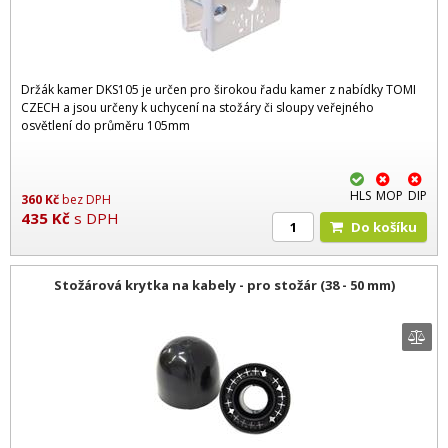
Držák kamer DKS105 je určen pro širokou řadu kamer z nabídky TOMI
CZECH a jsou určeny k uchycení na stožáry či sloupy veřejného
osvětlení do průměru 105mm
HLS
MOP
DIP
360
Kč
bez DPH
435
Kč
s DPH
Do košíku
Stožárová krytka na kabely - pro stožár (38 - 50 mm)