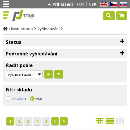
Přihlášení
EUR
CZK
EN
CZ
SK
Hlavní strana
Vyhledávání
Status
Podrobné vyhledávání
Řadit podle
Filtr skladu
skladem
vše
1
2
3
4
5