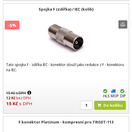
Spojka F (zdířka) / IEC (kolík)
-5%
Tato spojka F - zdířka IEC - konektor slouží jako redukce z F - konektoru
na IEC.
15
Kč
s DPH
HLS
MOP
DIP
12
Kč
bez DPH
15
Kč
s DPH
Do košíku
F konektor Platinum - kompresní pro TRISET-113