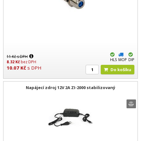
11
Kč
s DPH
HLS
MOP
DIP
8.32
Kč
bez DPH
10.07
Kč
s DPH
Do košíku
Napájecí zdroj 12V 2A ZI-2000 stabilizovaný