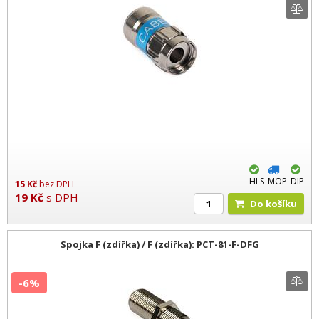
HLS
MOP
DIP
15
Kč
bez DPH
19
Kč
s DPH
Do košíku
Spojka F (zdířka) / F (zdířka): PCT-81-F-DFG
-6%