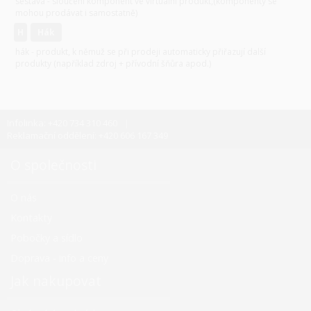
sestava - sloučení komponent ve virtuální produkt,(komponenty se
mohou prodávat i samostatně)
H
hák
hák - produkt, k němuž se při prodeji automaticky přiřazují další
produkty (například zdroj + přívodní šňůra apod.)
Infolinka: +420 734 310 460
Reklamační oddělení: +420 606 167 349
O společnosti
O nás
Kontakty
Pobočky a sídlo
Doprava - info a ceny
Jak nakupovat