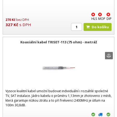
HLS
MOP
DIP
270
Kč
bez DPH
327
Kč
s DPH
Do košíku
Koaxiální kabel TRISET-113 (75 ohm) - metráž
Vysoce kvalitní kabel umožní budovat individuální i rozsáhlé společné
TV, SAT instalace. Jádro kabelu o průměru 1,13mm je zhotoveno z mědi,
která garantuje nízkou ztrátu a to při frekvenci 2400MHz je útlum na
100m 30,8dB.