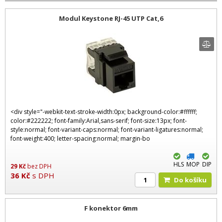
Modul Keystone RJ-45 UTP Cat,6
<div style="-webkit-text-stroke-width:0px; background-color:#ffffff;
color:#222222; font-family:Arial,sans-serif; font-size:13px; font-
style:normal; font-variant-caps:normal; font-variant-ligatures:normal;
font-weight:400; letter-spacing:normal; margin-bo
HLS
MOP
DIP
29
Kč
bez DPH
36
Kč
s DPH
Do košíku
F konektor 6mm