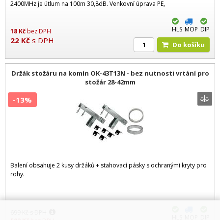
2400MHz je útlum na 100m 30,8dB. Venkovní úprava PE,
HLS
MOP
DIP
18
Kč
bez DPH
22
Kč
s DPH
Do košíku
Držák stožáru na komín OK-43T13N - bez nutnosti vrtání pro
stožár 28-42mm
-13%
Balení obsahuje 2 kusy držáků + stahovací pásky s ochranými kryty pro
rohy.
699
Kč
s DPH
HLS
MOP
DIP