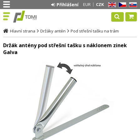
Přihlášení
EUR
CZK
EN
CZ
SK
Hlavní strana
Držáky antén
Pod střešní tašku na trám
Držák antény pod střešní tašku s náklonem zinek
Galva