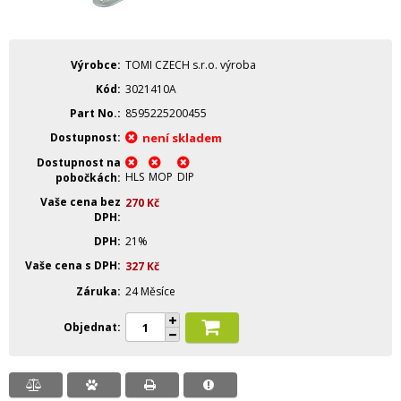
Výrobce
TOMI CZECH s.r.o. výroba
Kód
3021410A
Part No.
8595225200455
Dostupnost
není skladem
Dostupnost na
HLS
MOP
DIP
pobočkách
Vaše cena bez
270
Kč
DPH
DPH
21%
Vaše cena s DPH
327
Kč
Záruka
24 Měsíce
Objednat