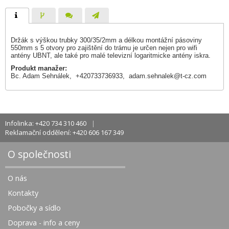
Držák s výškou trubky 300/35/2mm a délkou montážní pásoviny
550mm s 5 otvory pro zajištění do trámu je určen nejen pro wifi
antény UBNT, ale také pro malé televizní logaritmicke antény iskra.
Produkt manažer:
Bc. Adam Sehnálek, +420733736933,
adam.sehnalek@t-cz.com
Infolinka: +420 734 310 460
Reklamační oddělení: +420 606 167 349
O společnosti
O nás
Kontakty
Pobočky a sídlo
Doprava - info a ceny