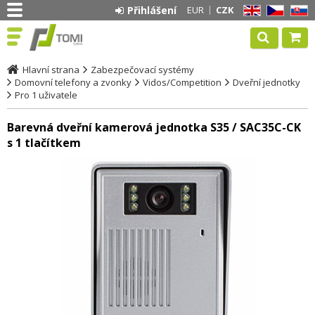
Přihlášení
EUR
CZK
EN
CZ
SK
Hlavní strana
Zabezpečovací systémy
Domovní telefony a zvonky
Vidos/Competition
Dveřní jednotky
Pro 1 uživatele
Barevná dveřní kamerová jednotka S35 / SAC35C-CK
s 1 tlačítkem