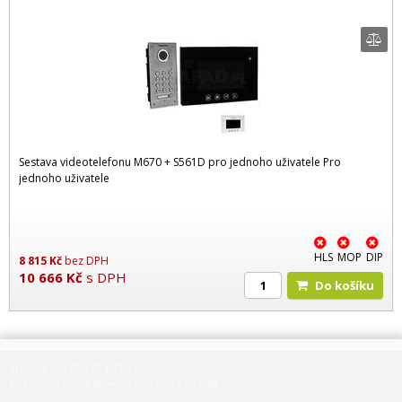
Sestava videotelefonu M670 + S561D pro jednoho uživatele Pro
jednoho uživatele
HLS
MOP
DIP
8 815
Kč
bez DPH
10 666
Kč
s DPH
Do košíku
Infolinka: +420 734 310 460
Reklamační oddělení: +420 606 167 349