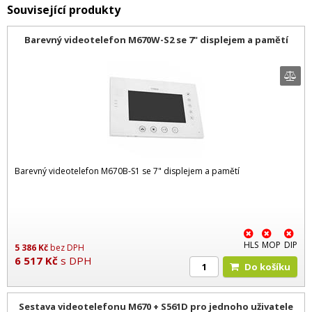
Související produkty
Barevný videotelefon M670W-S2 se 7" displejem a pamětí
Barevný videotelefon M670B-S1 se 7" displejem a pamětí
HLS
MOP
DIP
5 386
Kč
bez DPH
6 517
Kč
s DPH
Do košíku
Sestava videotelefonu M670 + S561D pro jednoho uživatele