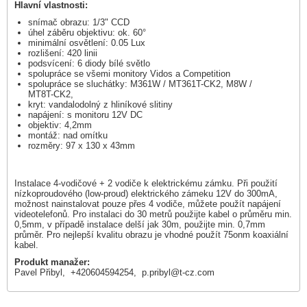
Hlavní vlastnosti:
snímač obrazu: 1/3" CCD
úhel záběru objektivu: ok. 60°
minimální osvětlení: 0.05 Lux
rozlišení: 420 linii
podsvícení: 6 diody bílé světlo
spolupráce se všemi monitory Vidos a Competition
spolupráce se sluchátky: M361W / MT361T-CK2, M8W /
MT8T-CK2,
kryt: vandalodolný z hliníkové slitiny
napájení: s monitoru 12V DC
objektiv: 4,2mm
montáž: nad omítku
rozměry: 97 x 130 x 43mm
Instalace 4-vodičové + 2 vodiče k elektrickému zámku. Při použití
nízkoproudového (low-proud) elektrického zámeku 12V do 300mA,
možnost nainstalovat pouze přes 4 vodiče, můžete použít napájení
videotelefonů. Pro instalaci do 30 metrů použijte kabel o průměru min.
0,5mm, v případě instalace delší jak 30m, použijte min. 0,7mm
průměr. Pro nejlepší kvalitu obrazu je vhodné použít 75onm koaxiální
kabel.
Produkt manažer:
Pavel Přibyl, +420604594254,
p.pribyl@t-cz.com