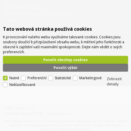
O společnosti
O nás
Tato webová stránka používá cookies
Kontakty
K provozování našeho webu využíváme takzvané cookies. Cookies jsou
Pobočky a sídlo
soubory sloužící k přizpůsobení obsahu webu, k měření jeho funkčnosti a
Doprava - info a ceny
obecně k zajištění vaší maximální spokojenosti. Dejte nám vědět o svých
preferencích.
Jak nakupovat
Povolit všechny cookies
Povolit výběr
Obchodní podmínky
Správa cookies
Nutné
Preferenční
Statistické
Marketingové
Zobrazit
detaily
Neklasifikované
TOMI Czech, s.r.o.
CyberSoft s.r.o.
Technické řešení © 2026
Podle zákona o evidenci tržeb je prodávající povinen vystavit kupujícímu účtenku. Zároveň
je povinen zaevidovat přijatou tržbu u správce daně online, v případě technického
výpadku pak nejpozději do 48 hodin.