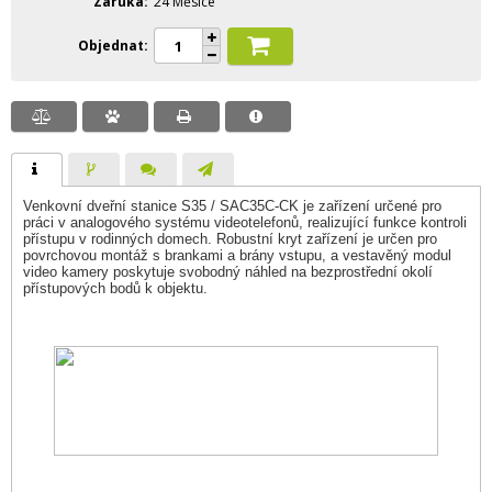
Záruka
24 Měsíce
Objednat
Venkovní dveřní stanice S35 / SAC35C-CK je zařízení určené pro
práci v analogového systému videotelefonů, realizující funkce kontroli
přístupu v rodinných domech. Robustní kryt zařízení je určen pro
povrchovou montáž s brankami a brány vstupu, a vestavěný modul
video kamery poskytuje svobodný náhled na bezprostřední okolí
přístupových bodů k objektu.