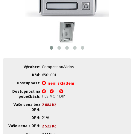
Výrobce
Competition/Vidos
Kód
6501001
Dostupnost
není skladem
Dostupnost na
HLS
MOP
DIP
pobočkách
Vaše cena bez
2 084
Kč
DPH
DPH
21%
Vaše cena s DPH
2 522
Kč