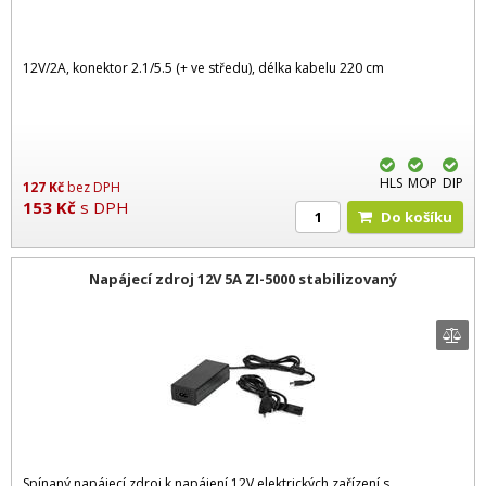
12V/2A, konektor 2.1/5.5 (+ ve středu), délka kabelu 220 cm
HLS
MOP
DIP
127
Kč
bez DPH
153
Kč
s DPH
Do košíku
Napájecí zdroj 12V 5A ZI-5000 stabilizovaný
Spínaný napájecí zdroj k napájení 12V elektrických zařízení s