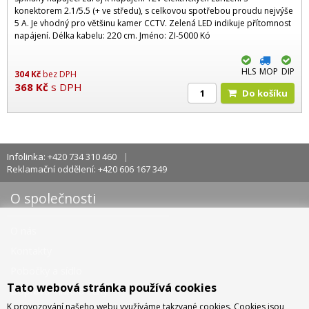
konektorem 2.1/5.5 (+ ve středu), s celkovou spotřebou proudu nejvýše
5 A. Je vhodný pro většinu kamer CCTV. Zelená LED indikuje přítomnost
napájení. Délka kabelu: 220 cm. Jméno: ZI-5000 Kó
HLS
MOP
DIP
304
Kč
bez DPH
368
Kč
s DPH
Do košíku
Infolinka: +420 734 310 460
Reklamační oddělení: +420 606 167 349
O společnosti
O nás
Kontakty
Pobočky a sídlo
Tato webová stránka používá cookies
Doprava - info a ceny
K provozování našeho webu využíváme takzvané cookies. Cookies jsou