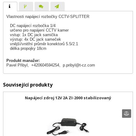
Vlastnosti napájecí rozbočky CCTV-SPLITTER
DC napájecí rozbočka 1/4
určeno pro napájení CCTV kamer
vstup: 1x DC jack samička
výstup: 4x DC jack sameček
vnější/vnitřní průměr konektorů 5.5/2.1
délka propojky 18cm
Produkt manažer:
Pavel Přibyl, +420604594254,
p.pribyl@t-cz.com
Související produkty
Napájecí zdroj 12V 2A ZI-2000 stabilizovaný