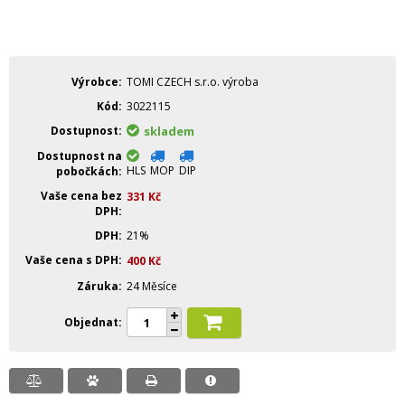
Výrobce
TOMI CZECH s.r.o. výroba
Kód
3022115
Dostupnost
skladem
Dostupnost na
HLS
MOP
DIP
pobočkách
Vaše cena bez
331
Kč
DPH
DPH
21%
Vaše cena s DPH
400
Kč
Záruka
24 Měsíce
Objednat