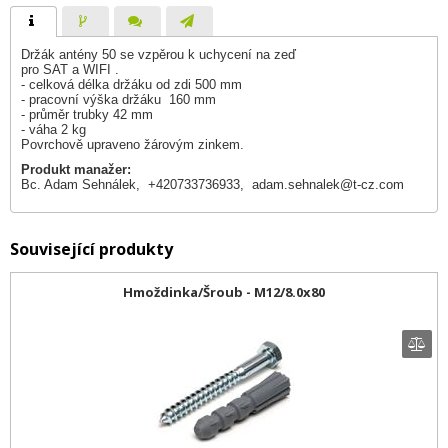
Držák antény 50 se vzpěrou k uchycení na zeď
pro SAT a WIFI .
- celková délka držáku od zdi 500 mm
- pracovní výška držáku 160 mm
- průměr trubky 42 mm
- váha 2 kg
Povrchově upraveno žárovým zinkem.
Produkt manažer:
Bc. Adam Sehnálek, +420733736933,
adam.sehnalek@t-cz.com
Související produkty
Hmoždinka/Šroub - M12/8.0x80