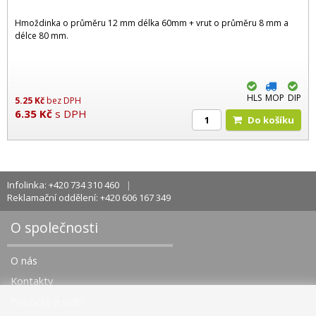
Hmoždinka o průměru 12 mm délka 60mm + vrut o průměru 8 mm a
délce 80 mm.
HLS
MOP
DIP
5.25
Kč
bez DPH
6.35
Kč
s DPH
Do košíku
Infolinka: +420 734 310 460
Reklamační oddělení: +420 606 167 349
O společnosti
O nás
Kontakty
Pobočky a sídlo