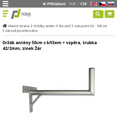
Přihlášení
EUR
CZK
EN
CZ
SK
Hlavní strana
Držáky antén
Na zeď
odsazení 50 - 100 cm
žárově pozinkováno
Držák antény 50cm s křížem + vzpěra, trubka
42/2mm, zinek Žár