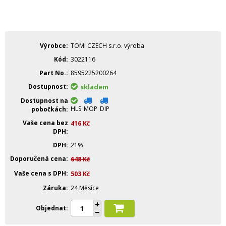
Výrobce
TOMI CZECH s.r.o. výroba
Kód
3022116
Part No.
8595225200264
Dostupnost
skladem
Dostupnost na
HLS
MOP
DIP
pobočkách
Vaše cena bez
416
Kč
DPH
DPH
21%
Doporučená cena
648
Kč
Vaše cena s DPH
503
Kč
Záruka
24 Měsíce
Objednat