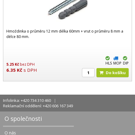
Hmoždinka o průměru 12 mm délka 60mm + vrut o průměru 8 mm a
délce 80 mm.
HLS
MOP
DIP
5.25
Kč
bez DPH
6.35
Kč
s DPH
Do košíku
Infolinka: +420 734 310 460
Reklamační oddělení: +420 606 167 349
O společnosti
O nás