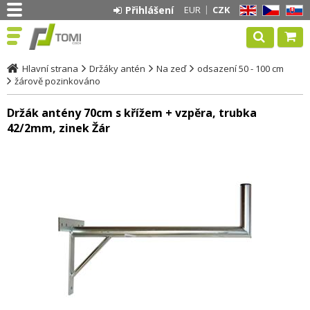
Přihlášení
EUR
CZK
EN
CZ
SK
Hlavní strana
Držáky antén
Na zeď
odsazení 50 - 100 cm
žárově pozinkováno
Držák antény 70cm s křížem + vzpěra, trubka
42/2mm, zinek Žár