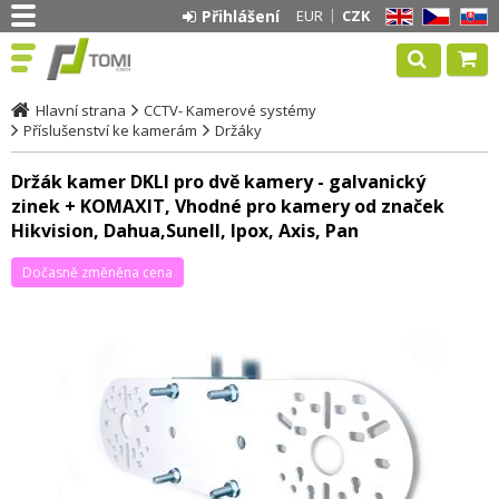
Přihlášení
EUR
CZK
EN
CZ
SK
Hlavní strana
CCTV- Kamerové systémy
Příslušenství ke kamerám
Držáky
Držák kamer DKLI pro dvě kamery - galvanický
zinek + KOMAXIT, Vhodné pro kamery od značek
Hikvision, Dahua,Sunell, Ipox, Axis, Pan
Dočasně změněna cena