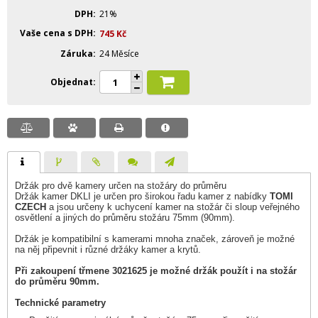
DPH
21%
Vaše cena s DPH
745
Kč
Záruka
24 Měsíce
Objednat
Držák pro dvě kamery určen na stožáry do průměru
Držák kamer DKLI je určen pro širokou řadu kamer z nabídky
TOMI
CZECH
a jsou určeny k uchycení kamer na stožár či sloup veřejného
osvětlení a jiných do průměru stožáru 75mm (90mm).
Držák je kompatibilní s kamerami mnoha značek, zároveň je možné
na něj připevnit i různé držáky kamer a krytů.
Při zakoupení třmene 3021625 je možné držák použít i na stožár
do průměru 90mm.
Technické parametry