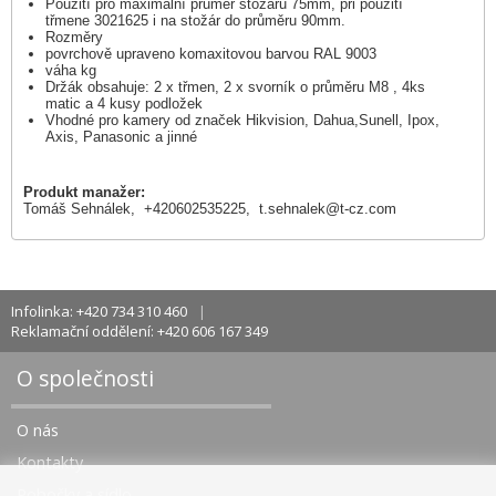
Použití pro maximální průměr stožáru 75mm, při použití
třmene 3021625 i na stožár do průměru 90mm.
Rozměry
povrchově upraveno komaxitovou barvou RAL 9003
váha kg
Držák obsahuje: 2 x třmen, 2 x svorník o průměru M8 , 4ks
matic a 4 kusy podložek
Vhodné pro kamery od značek Hikvision, Dahua,Sunell, Ipox,
Axis, Panasonic a jinné
Produkt manažer:
Tomáš Sehnálek, +420602535225,
t.sehnalek@t-cz.com
Infolinka: +420 734 310 460
Reklamační oddělení: +420 606 167 349
O společnosti
O nás
Kontakty
Pobočky a sídlo