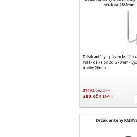
trubka 28/2mm, 
Držák antény s pásem kratší k 
WIFI - délka od zdi 270mm - v
trubky 28mm
314
Kč
bez DPH
380
Kč
s DPH
Držák antény KMBVZ