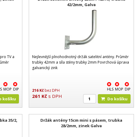
42/2mm, Galva
 pro TV a
Nejlevnější plnohodnotný držák satelitní antény. Průměr
růměr
trubky 42mm a síla stěny trubky 2mm Povrchová úprava
galvanický zink
S
MOP
DIP
HLS
MOP
DIP
216
Kč
bez DPH
261
Kč
s DPH
Do košíku
Do košíku
bka 35/2,
Držák antény 15cm mini s pásem, trubka
28/2mm, zinek Galva