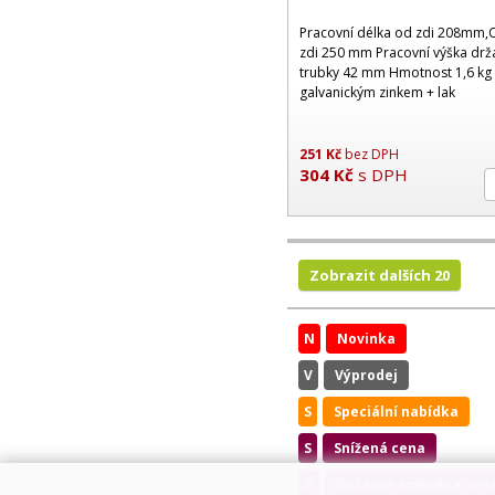
Pracovní délka od zdi 208mm,C
zdi 250 mm Pracovní výška dr
trubky 42 mm Hmotnost 1,6 kg
galvanickým zinkem + lak
251
Kč
bez DPH
304
Kč
s DPH
Zobrazit dalších 20
N
Novinka
V
Výprodej
S
Speciální nabídka
S
Snížená cena
D
Dočasně změněna cen