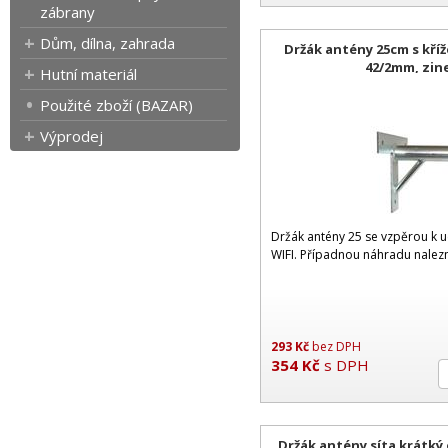
zábrany
Dům, dílna, zahrada
Držák antény 25cm s kří
42/2mm, zin
Hutní materiál
Použité zboží (BAZAR)
Výprodej
Držák antény 25 se vzpěrou k u
WIFI. Případnou náhradu nale
293
Kč
bez DPH
354
Kč
s DPH
Držák antény síta krátký