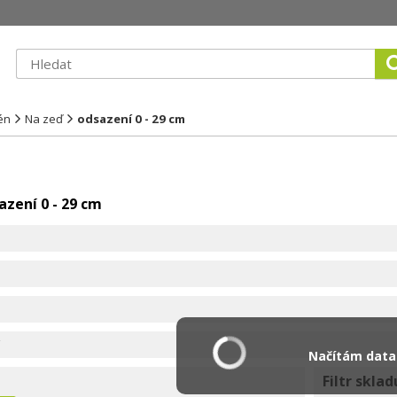
én
Na zeď
odsazení 0 - 29 cm
azení 0 - 29 cm
Načítám data.
Filtr sklad