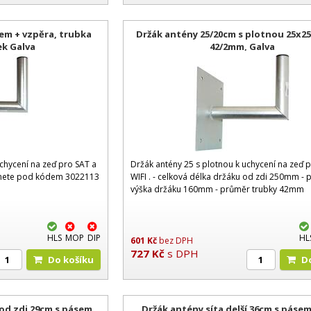
žem + vzpěra, trubka
Držák antény 25/20cm s plotnou 25x25
ek Galva
42/2mm, Galva
chycení na zeď pro SAT a
Držák antény 25 s plotnou k uchycení na zeď 
znete pod kódem 3022113
WIFI . - celková délka držáku od zdi 250mm - 
výška držáku 160mm - průměr trubky 42mm
HLS
MOP
DIP
HL
601
Kč
bez DPH
727
Kč
s DPH
Do košíku
 od zdi 29cm s pásem,
Držák antény síta delší 36cm s pásem