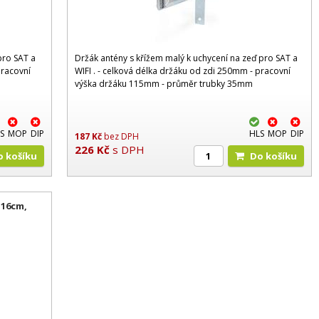
pro SAT a
Držák antény s křížem malý k uchycení na zeď pro SAT a
pracovní
WIFI . - celková délka držáku od zdi 250mm - pracovní
výška držáku 115mm - průměr trubky 35mm
S
MOP
DIP
HLS
MOP
DIP
187
Kč
bez DPH
226
Kč
s DPH
Do košíku
Do košíku
 16cm,