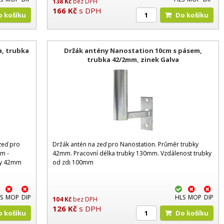
138
Kč
bez DPH
166
Kč
s DPH
Do košíku
Do košíku
a, trubka
Držák antény Nanostation 10cm s pásem,
trubka 42/2mm, zinek Galva
zeď pro
Držák antén na zeď pro Nanostation. Průměr trubky
mm -
42mm. Pracovní délka trubky 130mm. Vzdálenost trubky
ky 42mm
od zdi 100mm
S
MOP
DIP
HLS
MOP
DIP
104
Kč
bez DPH
126
Kč
s DPH
Do košíku
Do košíku