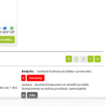
S
MOP
DIP
Do košíku
1
2
3
Body/ks
- bodová hodnota produktu v promoakci;
v
varianty
sestava - sloučení komponent ve virtuální produkt,
váno do 7 dnů
(komponenty se mohou prodávat i samostatně)
H
hák
hák - produkt, k němuž se při prodeji automaticky přiřazují
další produkty (například zdroj + přívodní šňůra apod.)