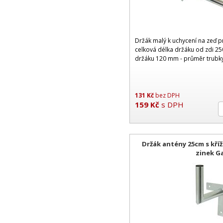
Držák malý k uchycení na zeď pr
celková délka držáku od zdi 2
držáku 120 mm - průměr trub
131
Kč
bez DPH
159
Kč
s DPH
Držák antény 25cm s kří
zinek G