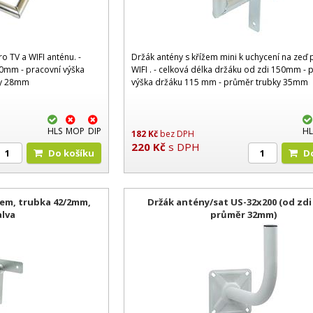
o TV a WIFI anténu. -
Držák antény s křížem mini k uchycení na zeď 
50mm - pracovní výška
WIFI . - celková délka držáku od zdi 150mm - 
ky 28mm
výška držáku 115 mm - průměr trubky 35mm
HLS
MOP
DIP
HL
182
Kč
bez DPH
220
Kč
s DPH
Do košíku
žem, trubka 42/2mm,
Držák antény/sat US-32x200 (od zdi
alva
průměr 32mm)