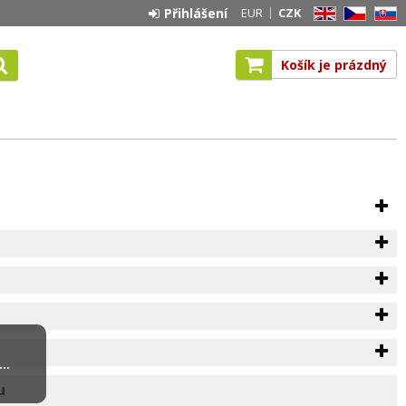
Přihlášení
EUR
CZK
EN
CZ
SK
Košík je prázdný
..
u