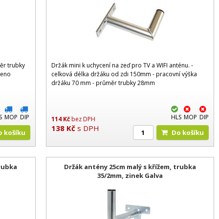
ěr trubky
Držák mini k uchycení na zeď pro TV a WIFI anténu. -
veno
celková délka držáku od zdi 150mm - pracovní výška
držáku 70 mm - průměr trubky 28mm
S
MOP
DIP
HLS
MOP
DIP
114
Kč
bez DPH
138
Kč
s DPH
Do košíku
Do košíku
trubka
Držák antény 25cm malý s křížem, trubka
35/2mm, zinek Galva