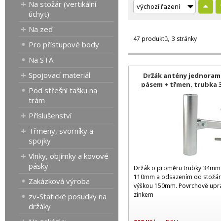
Na stožár (vertikální
úchyt)
Na zeď
47 produktů
3 stránky
Pro přístupové body
Na STA
Spojovací materiál
Držák antény jednoram
pásem + třmen, trubka 
Pod střešní tašku na
trám
Příslušenství
Třmeny, svorníky a
spojky
Vlnky, objímky a kovové
pásky
Držák o proměru trubky 34mm 
110mm a odsazením od stožá
Zakázková výroba
výškou 150mm. Povrchově upr
zinkem
zv-Statické posudky na
držáky