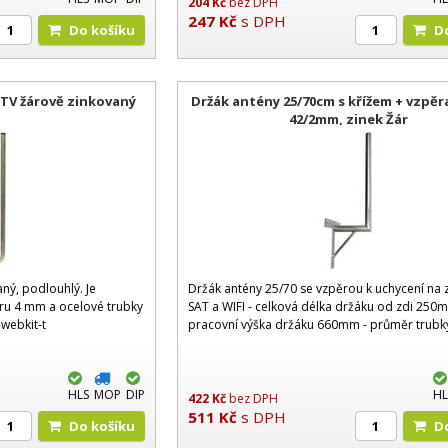
204
Kč
bez DPH
247
Kč
s DPH
Do košíku
 TV žárově zinkovaný
Držák antény 25/70cm s křížem + vzpěr
42/2mm, zinek Žár
ný, podlouhlý. Je
Držák antény 25/70 se vzpěrou k uchycení na 
ru 4 mm a ocelové trubky
SAT a WIFI - celková délka držáku od zdi 250
webkit-t
pracovní výška držáku 660mm - průměr trub
HLS
MOP
DIP
HL
422
Kč
bez DPH
511
Kč
s DPH
Do košíku