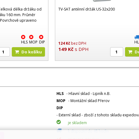
elková délka držáku od
TV-SAT anténní držák US-32x200
žáku 160 mm. Průměr
 Povrchově upraveno
HLS
MOP
DIP
HL
124
Kč
bez DPH
149
Kč
s DPH
Do košíku
HLS
- Hlavní sklad - Lipník n.B.
MOP
- Montážní sklad Přerov
DIP
- Externí sklad - zboží z tohoto skladu expedo
je skladem
k dispozici do 48 hodin
a