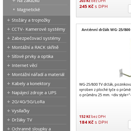
Na zakázku
203
Kč
bez DPH
245
Kč
s DPH
Magnetické
Stožáry a trojnožky
CCTV- Kamerové systémy
Anténní držák WG-25/800
Zabezpečovací systémy
Montážní a RACK skříně
Síťové prvky a optika
Internet věcí
Montážní nářadí a materiál
Kabely a konektory
WG-25/800 TV držák, pozinkova
vyroben z ploché tyče o průmě
Napájecí zdroje a UPS
o průměru 25 mm. <div style="-
2G/4G/5G/LoRa
Vysílačky
152
Kč
bez DPH
Držáky TV
184
Kč
s DPH
Ochranné sloupky a