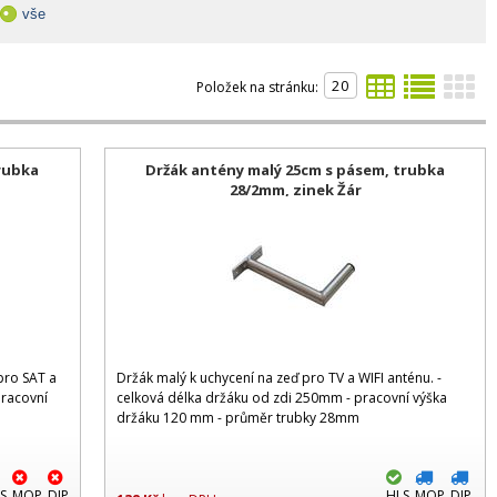
vše
Položek na stránku:
rubka
Držák antény malý 25cm s pásem, trubka
28/2mm, zinek Žár
pro SAT a
Držák malý k uchycení na zeď pro TV a WIFI anténu. -
pracovní
celková délka držáku od zdi 250mm - pracovní výška
držáku 120 mm - průměr trubky 28mm
S
MOP
DIP
HLS
MOP
DIP