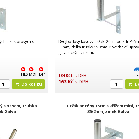
ch a sektorových s
Dvojbodový kovový držák, 20cm od zdi. Prům
35mm, délka trubky 150mm. Povrchově upra
galvanickým zinkem.
HLS
MOP
DIP
HL
134
Kč
bez DPH
163
Kč
s DPH
Do košíku
ý s pásem, trubka
Držák antény 15cm s křížem mini, 
ek Galva
35/2mm, zinek Galva