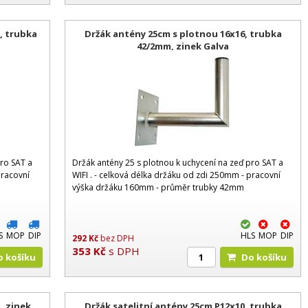
, trubka
Držák antény 25cm s plotnou 16x16, trubka
42/2mm, zinek Galva
pro SAT a
Držák antény 25 s plotnou k uchycení na zeď pro SAT a
pracovní
WIFI . - celková délka držáku od zdi 250mm - pracovní
výška držáku 160mm - průměr trubky 42mm
S
MOP
DIP
HLS
MOP
DIP
292
Kč
bez DPH
353
Kč
s DPH
Do košíku
Do košíku
, zinek
Držák satelitní antény 25cm P12x10, trubka