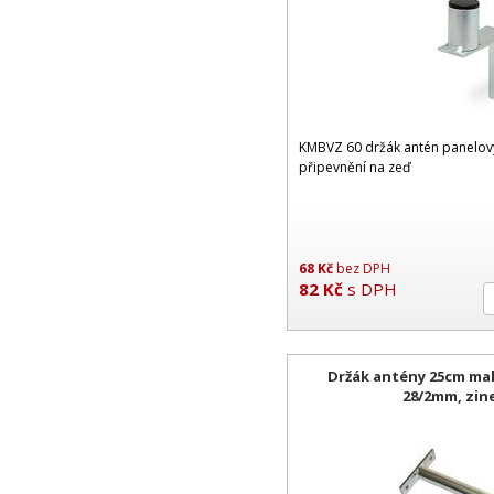
KMBVZ 60 držák antén panelový
připevnění na zeď
68
Kč
bez DPH
82
Kč
s DPH
Držák antény 25cm mal
28/2mm, zin