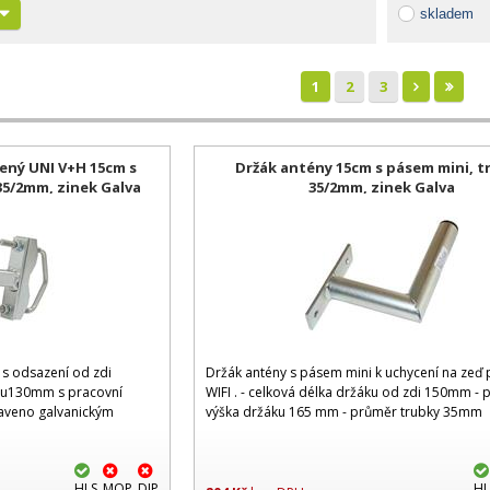
skladem
1
2
3
ený UNI V+H 15cm s
Držák antény 15cm s pásem mini, t
35/2mm, zinek Galva
35/2mm, zinek Galva
s odsazení od zdi
Držák antény s pásem mini k uchycení na zeď 
ru130mm s pracovní
WIFI . - celková délka držáku od zdi 150mm - 
aveno galvanickým
výška držáku 165 mm - průměr trubky 35mm
HLS
MOP
DIP
HL