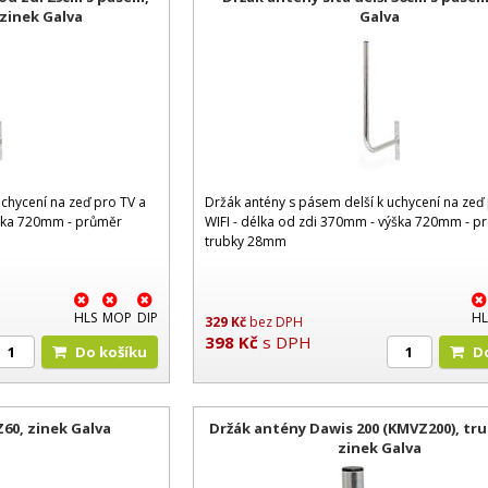
zinek Galva
Galva
uchycení na zeď pro TV a
Držák antény s pásem delší k uchycení na zeď
ýška 720mm - průměr
WIFI - délka od zdi 370mm - výška 720mm - p
trubky 28mm
HLS
MOP
DIP
HL
329
Kč
bez DPH
398
Kč
s DPH
Do košíku
60, zinek Galva
Držák antény Dawis 200 (KMVZ200), tru
zinek Galva