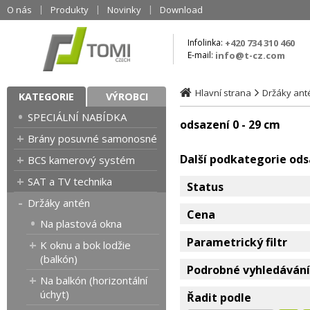
O nás
Produkty
Novinky
Download
Infolinka:
+420 734 310 460
E-mail:
info@t-cz.com
Hlavní strana
Držáky ant
KATEGORIE
VÝROBCI
SPECIÁLNÍ NABÍDKA
odsazení 0 - 29 cm
Brány posuvné samonosné
Další podkategorie ods
BCS kamerový systém
SAT a TV technika
Status
Držáky antén
Cena
Na plastová okna
Parametrický filtr
K oknu a bok lodžie
(balkón)
Podrobné vyhledávání
Na balkón (horizontální
úchyt)
Řadit podle