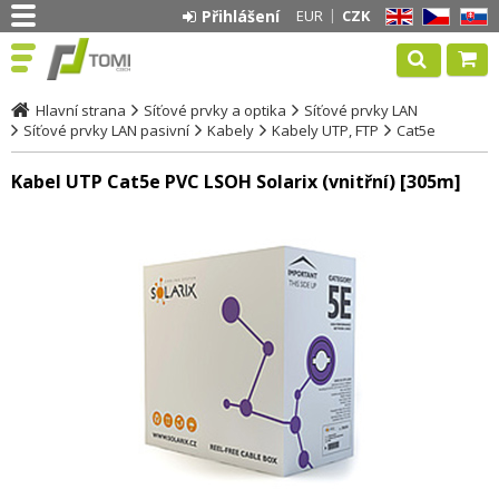
Přihlášení
EUR
CZK
EN
CZ
SK
Hlavní strana
Síťové prvky a optika
Síťové prvky LAN
Síťové prvky LAN pasivní
Kabely
Kabely UTP, FTP
Cat5e
Kabel UTP Cat5e PVC LSOH Solarix (vnitřní) [305m]