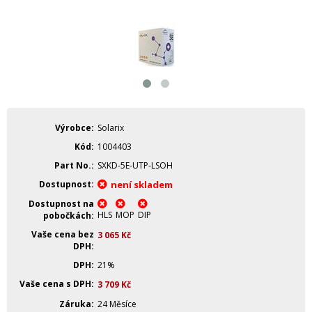
Výrobce
Solarix
Kód
1004403
Part No.
SXKD-5E-UTP-LSOH
Dostupnost
není skladem
Dostupnost na
HLS
MOP
DIP
pobočkách
Vaše cena bez
3 065
Kč
DPH
DPH
21%
Vaše cena s DPH
3 709
Kč
Záruka
24 Měsíce