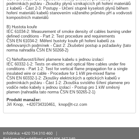
podmínkách požáru - Zkoušky plynů vznikajících při hoření materiálů
z kabelů - Část 2-3: Postupy - Určení stupně kyselosti plynů během
hoření materiálů kabelů stanovením váženého průměru pH a vodivosti
kompositních materiálů
B) Hustota kouře
IEC 61034-2: Measurement of smoke density of cables burning under
defined conditions - Part 2: Test procedure and requirements
ČSN EN 61034-2: Měření hustoty kouře při hoření kabelů za
definovaných podmínek - Část 2: Zkušební postup a požadavky (tato
norma nahradila ČSN EN 50268-2)
C) Nehořlavost/šíření plamene kabelu s jednou izolací
IEC 60332-1-2: Tests on electric and optical fibre cables under fire
conditions - Part 1-2: Test for vertical flame propagation for a single
insulated wire or cable - Procedure for 1 kW pre-mixed flame
ČSN EN 60332-1-2: Zkoušky elektrických a optických kabelů v
podmínkách požáru - Část 1-2: Zkouška svislého šíření plamene pro
vodiče nebo kabely s jednou izolací - Postup pro 1 kW směsný
plamen (nahradila tato norma ČSN EN 50265-2-1)
Produkt manažer:
Jiří Knop, +420734310461,
knop@t-cz.com
Infolinka: +420 734 310 460
Reklamační oddělení: +420 606 167 349