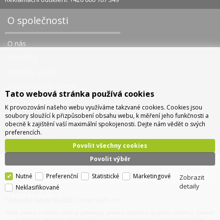
O společnosti
O nás
Kontakty
Pobočky a sídlo
Doprava - info a ceny
Tato webová stránka používá cookies
Jak nakupovat
K provozování našeho webu využíváme takzvané cookies. Cookies jsou
soubory sloužící k přizpůsobení obsahu webu, k měření jeho funkčnosti a
obecně k zajištění vaší maximální spokojenosti. Dejte nám vědět o svých
Obchodní podmínky
preferencích.
Správa cookies
Povolit všechny cookies
Povolit výběr
Nutné
Preferenční
Statistické
Marketingové
Zobrazit
detaily
Neklasifikované
TOMI Czech, s.r.o.
CyberSoft s.r.o.
Technické řešení © 2026
Podle zákona o evidenci tržeb je prodávající povinen vystavit kupujícímu účtenku. Zároveň
je povinen zaevidovat přijatou tržbu u správce daně online, v případě technického