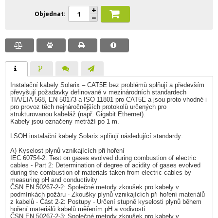
Objednat
Instalační kabely Solarix – CAT5E bez problémů splňují a především
převyšují požadavky definované v mezinárodních standardech
TIA/EIA 568, EN 50173 a ISO 11801 pro CAT5E a jsou proto vhodné i
pro provoz těch nejnáročnějších protokolů určených pro
strukturovanou kabeláž (např. Gigabit Ethernet).
Kabely jsou označeny metráží po 1 m.
LSOH instalační kabely Solarix splňují následující standardy:
A) Kyselost plynů vznikajících při hoření
IEC 60754-2: Test on gases evolved during combustion of electric
cables - Part 2: Determination of degree of acidity of gases evolved
during the combustion of materials taken from electric cables by
measuring pH and conductivity
ČSN EN 50267-2-2: Společné metody zkoušek pro kabely v
podmínkách požáru - Zkoušky plynů vznikajících při hoření materiálů
z kabelů - Část 2-2: Postupy - Určení stupně kyselosti plynů během
hoření materiálů kabelů měřením pH a vodivosti
ČSN EN 50267-2-3: Společné metody zkoušek pro kabely v