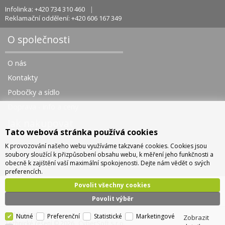
Infolinka: +420 734 310 460
Reklamační oddělení: +420 606 167 349
O společnosti
O nás
Kontakty
Pobočky a sídlo
Doprava - info a ceny
Jak nakupovat
Tato webová stránka používá cookies
K provozování našeho webu využíváme takzvané cookies. Cookies jsou
Obchodní podmínky
soubory sloužící k přizpůsobení obsahu webu, k měření jeho funkčnosti a
Správa cookies
obecně k zajištění vaší maximální spokojenosti. Dejte nám vědět o svých
preferencích.
Povolit všechny cookies
Povolit výběr
TOMI Czech, s.r.o.
Nutné
Preferenční
Statistické
Marketingové
Zobrazit
CyberSoft s.r.o.
Technické řešení © 2026