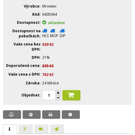
Výrobce
Mrowiec
Kód
6405064
Dostupnost
skladem
Dostupnost na
HLS
MOP
DIP
pobočkách
Vaše cena bez
630
Kč
DPH
DPH
21%
Doporučená cena
835
Kč
Vaše cena s DPH
762
Kč
Záruka
24 Měsíce
Objednat