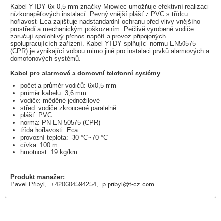
Kabel YTDY 6x 0,5 mm značky Mrowiec umožňuje efektivní realizaci
nízkonapěťových instalací. Pevný vnější plášť z PVC s třídou
hořlavosti Eca zajišťuje nadstandardní ochranu před vlivy vnějšího
prostředí a mechanickým poškozením. Pečlivě vyrobené vodiče
zaručují spolehlivý přenos napětí a provoz připojených
spolupracujících zařízení. Kabel YTDY splňující normu EN50575
(CPR) je vynikající volbou mimo jiné pro instalaci prvků alarmových a
domofonových systémů.
Kabel pro alarmové a domovní telefonní systémy
počet a průměr vodičů: 6x0,5 mm
průměr kabelu: 3,6 mm
vodiče: měděné jednožilové
střed: vodiče zkroucené paralelně
plášť: PVC
norma: PN-EN 50575 (CPR)
třída hořlavosti: Eca
provozní teplota: -30 °C~70 °C
cívka: 100 m
hmotnost: 19 kg/km
Produkt manažer:
Pavel Přibyl, +420604594254,
p.pribyl@t-cz.com