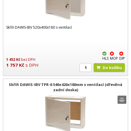
Skříň DAWIS-IBV 520x400x180 s ventilací
HLS
MOP
DIP
1 452
Kč
bez DPH
1 757
Kč
s DPH
Do košíku
Skříň DAWIS-IBV TPR-6 540x420x180mm s ventilací (dřevěná
zadní deska)