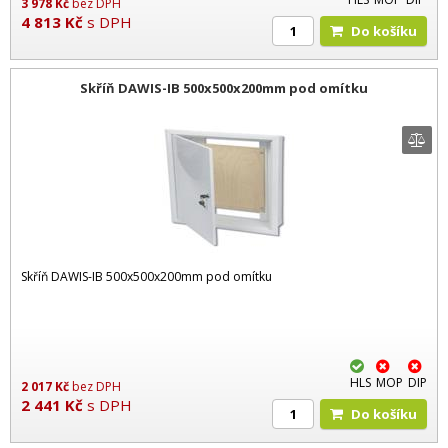
3 978
Kč
bez DPH
4 813
Kč
s DPH
Do košíku
Skříň DAWIS-IB 500x500x200mm pod omítku
Skříň DAWIS-IB 500x500x200mm pod omítku
HLS
MOP
DIP
2 017
Kč
bez DPH
2 441
Kč
s DPH
Do košíku