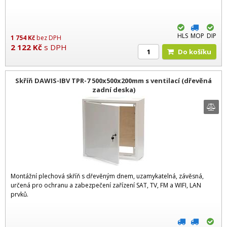
HLS
MOP
DIP
1 754
Kč
bez DPH
2 122
Kč
s DPH
Do košíku
Skříň DAWIS-IBV TPR-7 500x500x200mm s ventilací (dřevěná
zadní deska)
Montážní plechová skříň s dřevěným dnem, uzamykatelná, závěsná,
určená pro ochranu a zabezpečení zařízení SAT, TV, FM a WIFI, LAN
prvků.