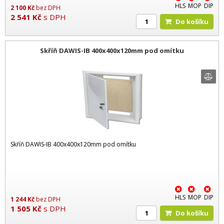
HLS
MOP
DIP
2 100
Kč
bez DPH
2 541
Kč
s DPH
Do košíku
Skříň DAWIS-IB 400x400x120mm pod omítku
Skříň DAWIS-IB 400x400x120mm pod omítku
HLS
MOP
DIP
1 244
Kč
bez DPH
1 505
Kč
s DPH
Do košíku