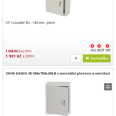
10" rozvaděč 9U - 140 mm - plech
HLS
MOP
DIP
1 596
Kč
bez DPH
1 931
Kč
s DPH
Do košíku
Skříň DAWIS-IB 500x700x200 B s montážní plotnou a ventilací