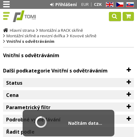
Přihlášení
EUR
CZK
EN
CZ
SK
Hlavní strana
Montážní a RACK skříně
Montážní skříně a revizní dvířka
Kovové skříně
Vnitřní s odvětráváním
Vnitřní s odvětráváním
Další podkategorie Vnitřní s odvětráváním
Status
Cena
Parametrický filtr
Podrobné vyhledávání
Načítám data...
Řadit podle