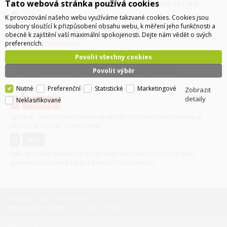
Tato webová stránka používá cookies
DIP
- Externí sklad - zboží z tohoto skladu expedováno do 7 dnů
je skladem
K provozování našeho webu využíváme takzvané cookies. Cookies jsou
soubory sloužící k přizpůsobení obsahu webu, k měření jeho funkčnosti a
k dispozici do 48 hodin
obecně k zajištění vaší maximální spokojenosti. Dejte nám vědět o svých
preferencích.
částečně skladem
Povolit všechny cookies
není skladem
Povolit výběr
po kliknutí na ikony se zobrazí detailní dotazovač skladu
Nutné
Preferenční
Statistické
Marketingové
Body/ks
- bodová hodnota produktu v promoakci;
Zobrazit
detaily
Neklasifikované
v
varianty
sestava - sloučení komponent ve virtuální produkt,(komponenty se
mohou prodávat i samostatně)
H
hák
hák - produkt, k němuž se při prodeji automaticky přiřazují další
produkty (například zdroj + přívodní šňůra apod.)
Infolinka: +420 734 310 460
Reklamační oddělení: +420 606 167 349