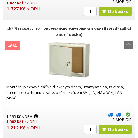
HLS
MOP
DIP
1 427
Kč
bez DPH
1 727
Kč
s DPH
Do košíku
Skříň DAWIS-IBV TPR-21w 450x350x120mm s ventilací (dřevěná
zadní deska)
-6%
Montážní plechová skříň s dřevěným dnem, uzamykatelná, závěsná,
určená pro ochranu a zabezpečení zařízení SAT, TV, FM a WIFI, LAN
prvků.
1 295
Kč
s DPH
HLS
MOP
DIP
1 002
Kč
bez DPH
1 212
Kč
s DPH
Do košíku