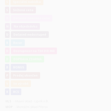
S
Speciální nabídka
S
Snížená cena
D
Dočasně změněna cena
N
Na objednávku
D
Dočasně nedostupné
B
Bazar
D
Dostupnost na 734 310 460
D
DOPRAVA ZDARMA
B
BONUS
P
Prodej ukončen
V
Ve výrobě
B
BCS
HLS
- Hlavní sklad - Lipník n.B.
MOP
- Montážní sklad Přerov