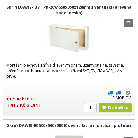
Skříň DAWIS-IBV TPR-20w 650x350x120mm s ventilací (dřevěná
zadní deska)
Montážní plechová skříň s dřevěným dnem, uzamykatelná, závěsná,
určená pro ochranu a zabezpečení zařízení SAT, TV, FM a WIFI, LAN
prvků.
HLS
MOP
DIP
1 171
Kč
bez DPH
1 417
Kč
s DPH
Do košíku
Skříň DAWIS-IB 500x500x200 B s ventilací a montážní plotnou