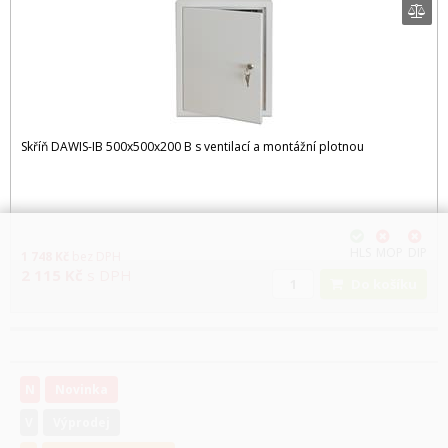
Skříň DAWIS-IB 500x500x200 B s ventilací a montážní plotnou
HLS
MOP
DIP
1 748
Kč
bez DPH
2 115
Kč
s DPH
Do košíku
N
Novinka
V
Výprodej