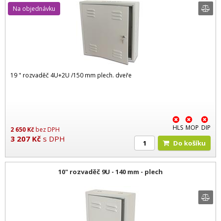
Na objednávku
19 " rozvaděč 4U+2U /150 mm plech. dveře
HLS
MOP
DIP
2 650
Kč
bez DPH
3 207
Kč
s DPH
Do košíku
10" rozvaděč 9U - 140 mm - plech