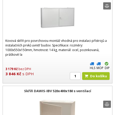
Kovová skříň pro povrchovou montáž vhodná pro instalaci přístrojů a
instalačních prvků uvnitř budov. Specifikace: rozměry:
1000x550x150mm, hmotnost: 14 kg, materiál: ocel, pozinkovaná,
práškově la
HLS
MOP
DIP
3 179
Kč
bez DPH
3 846
Kč
s DPH
Do košíku
Skříň DAWIS-IBV 520x400x180 s ventilací