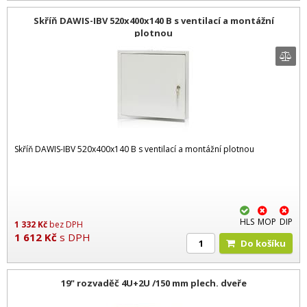
Skříň DAWIS-IBV 520x400x140 B s ventilací a montážní
plotnou
Skříň DAWIS-IBV 520x400x140 B s ventilací a montážní plotnou
HLS
MOP
DIP
1 332
Kč
bez DPH
1 612
Kč
s DPH
Do košíku
19" rozvaděč 4U+2U /150 mm plech. dveře