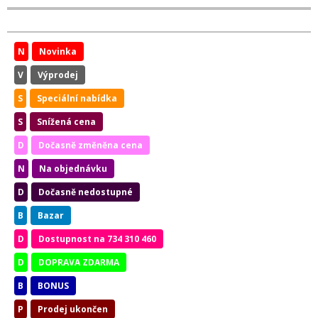
N
Novinka
V
Výprodej
S
Speciální nabídka
S
Snížená cena
D
Dočasně změněna cena
N
Na objednávku
D
Dočasně nedostupné
B
Bazar
D
Dostupnost na 734 310 460
D
DOPRAVA ZDARMA
B
BONUS
P
Prodej ukončen