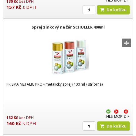
HLS
MOP
DIP
130
Kč
bez DPH
157
Kč
s DPH
Do košíku
Sprej zinkový na žár SCHULLER 400ml
PRISMA METALIC PRO - metalický sprej (400 ml / stříbrná)
HLS
MOP
DIP
132
Kč
bez DPH
160
Kč
s DPH
Do košíku