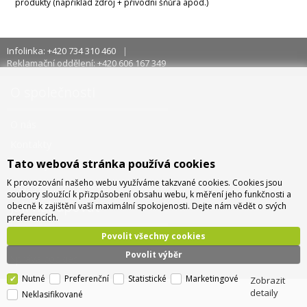
produkty (například zdroj + přívodní šňůra apod.)
Infolinka: +420 734 310 460
Reklamační oddělení: +420 606 167 349
O společnosti
O nás
Kontakty
Tato webová stránka používá cookies
Pobočky a sídlo
K provozování našeho webu využíváme takzvané cookies. Cookies jsou
Doprava - info a ceny
soubory sloužící k přizpůsobení obsahu webu, k měření jeho funkčnosti a
Jak nakupovat
obecně k zajištění vaší maximální spokojenosti. Dejte nám vědět o svých
preferencích.
Povolit všechny cookies
Obchodní podmínky
Povolit výběr
Správa cookies
Nutné
Preferenční
Statistické
Marketingové
Zobrazit
detaily
Neklasifikované