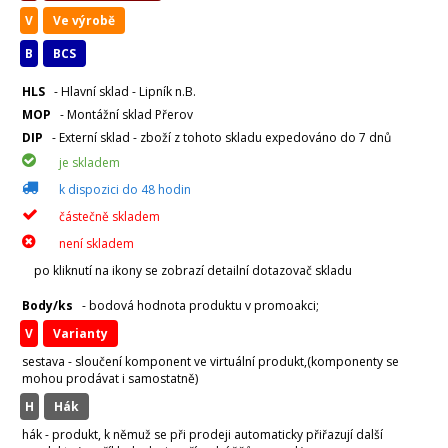
V
Ve výrobě
B
BCS
HLS
- Hlavní sklad - Lipník n.B.
MOP
- Montážní sklad Přerov
DIP
- Externí sklad - zboží z tohoto skladu expedováno do 7 dnů
je skladem
k dispozici do 48 hodin
částečně skladem
není skladem
po kliknutí na ikony se zobrazí detailní dotazovač skladu
Body/ks
- bodová hodnota produktu v promoakci;
v
varianty
sestava - sloučení komponent ve virtuální produkt,(komponenty se
mohou prodávat i samostatně)
H
hák
hák - produkt, k němuž se při prodeji automaticky přiřazují další