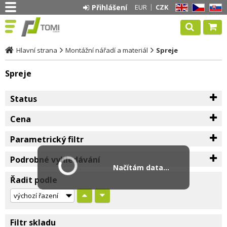
Přihlášení
EUR
CZK
EN
CZ
SK
Hlavní strana
Montážní nářadí a materiál
Spreje
Spreje
Status
Cena
Parametrický filtr
Podrobné vyhledávání
Načítám data...
Řadit podle
Filtr skladu