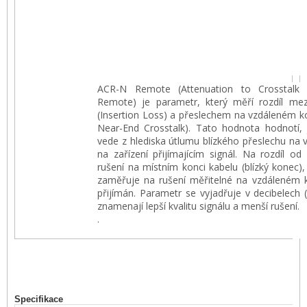
ACR-N Remote (Attenuation to Crosstalk 
Remote) je parametr, který měří rozdíl me
(Insertion Loss) a přeslechem na vzdáleném k
Near-End Crosstalk). Tato hodnota hodnotí, 
vede z hlediska útlumu blízkého přeslechu na v
na zařízení přijímajícím signál. Na rozdíl o
rušení na místním konci kabelu (blízký konec
zaměřuje na rušení měřitelné na vzdáleném ko
přijímán. Parametr se vyjadřuje v decibelech 
znamenají lepší kvalitu signálu a menší rušení.
.
Specifikace