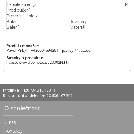
Tensile strength
MPa
Prodloužení
Provozní teplota
Balení
Rozměry
Balení
Materiál
Produkt manažer:
Pavel Přibyl, +420604594254,
p.pribyl@t-cz.com
Stránky o produktu:
https://www.dipolnet.cz/J20001N.htm
Infolinka: +420 734 310 460
Reklamační oddělení: +420 606 167 349
O společnosti
O nás
Kontakty