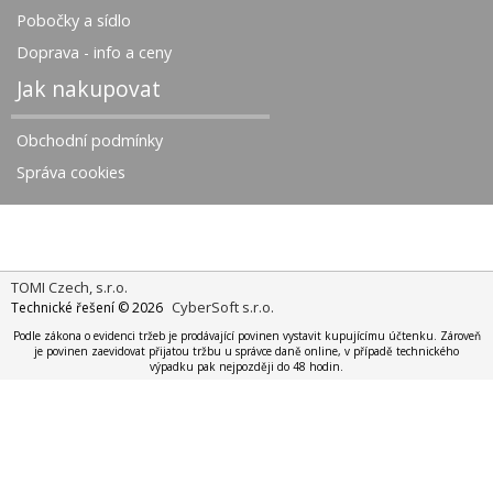
Pobočky a sídlo
Doprava - info a ceny
Jak nakupovat
Obchodní podmínky
Správa cookies
TOMI Czech, s.r.o.
CyberSoft s.r.o.
Technické řešení © 2026
Podle zákona o evidenci tržeb je prodávající povinen vystavit kupujícímu účtenku. Zároveň
je povinen zaevidovat přijatou tržbu u správce daně online, v případě technického
výpadku pak nejpozději do 48 hodin.