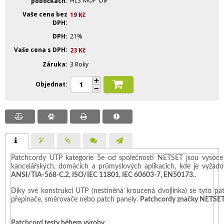
HLS
MOP
DIP
pobočkách
Vaše cena bez
19
Kč
DPH
DPH
21%
Vaše cena s DPH
23
Kč
Záruka
3 Roky
Objednat
Patchcordy UTP kategorie 5e od společnosti NETSET jsou vysoce kv
kancelářských, domácích a průmyslových aplikacích, kde je vyžado
ANSI/TIA-568-C.2, ISO/IEC 11801, IEC 60603-7, EN50173.
.
Díky své konstrukci UTP (nestíněná kroucená dvojlinka) se tyto patch
přepínače, směrovače nebo patch panely.
Patchcordy značky NETSET k
Patchcord testy během výroby.