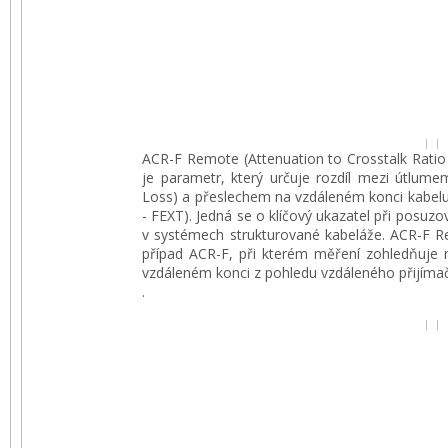
ACR-F Remote (Attenuation to Crosstalk Ratio
je parametr, který určuje rozdíl mezi útlumem
Loss) a přeslechem na vzdáleném konci kabelu
- FEXT). Jedná se o klíčový ukazatel při posuzo
v systémech strukturované kabeláže. ACR-F Re
případ ACR-F, při kterém měření zohledňuje r
vzdáleném konci z pohledu vzdáleného přijíma
.