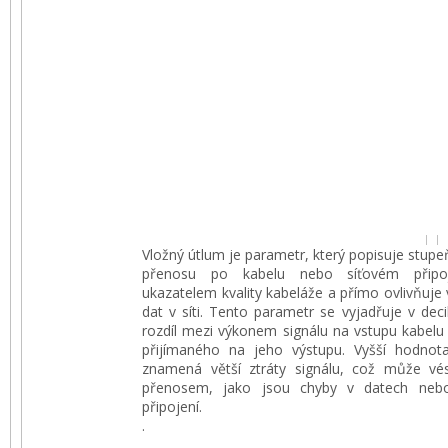
Vložný útlum je parametr, který popisuje stupe
přenosu po kabelu nebo síťovém připoj
ukazatelem kvality kabeláže a přímo ovlivňuj
dat v síti. Tento parametr se vyjadřuje v dec
rozdíl mezi výkonem signálu na vstupu kabelu
přijímaného na jeho výstupu. Vyšší hodnot
znamená větší ztráty signálu, což může v
přenosem, jako jsou chyby v datech nebo
připojení.
.