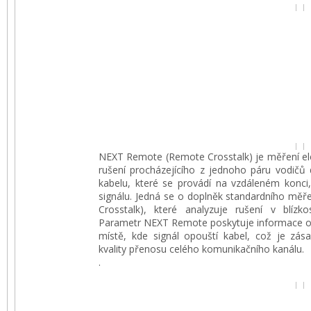
NEXT Remote (Remote Crosstalk) je měření e
rušení procházejícího z jednoho páru vodičů
kabelu, které se provádí na vzdáleném konci,
signálu. Jedná se o doplněk standardního měř
Crosstalk), které analyzuje rušení v blízkos
Parametr NEXT Remote poskytuje informace o 
místě, kde signál opouští kabel, což je zás
kvality přenosu celého komunikačního kanálu.
.