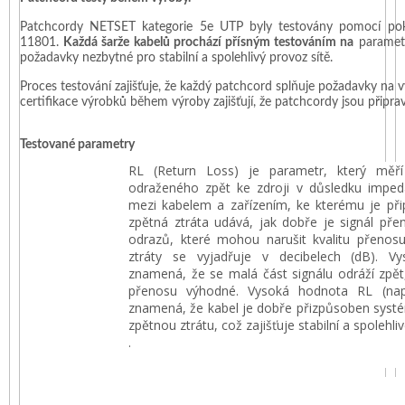
Patchcordy NETSET kategorie 5e UTP byly testovány pomocí pokro
11801.
Každá šarže kabelů prochází přísným testováním na
parametr
požadavky nezbytné pro stabilní a spolehlivý provoz sítě.
Proces testování zajišťuje, že každý patchcord splňuje požadavky na 
certifikace výrobků během výroby zajišťují, že patchcordy jsou připrav
Testované parametry
RL (Return Loss) je parametr, který měří
odraženého zpět ke zdroji v důsledku impe
mezi kabelem a zařízením, ke kterému je přip
zpětná ztráta udává, jak dobře je signál př
odrazů, které mohou narušit kvalitu přenos
ztráty se vyjadřuje v decibelech (dB). 
znamená, že se malá část signálu odráží zpět,
přenosu výhodné. Vysoká hodnota RL (nap
znamená, že kabel je dobře přizpůsoben syst
zpětnou ztrátu, což zajišťuje stabilní a spolehliv
.