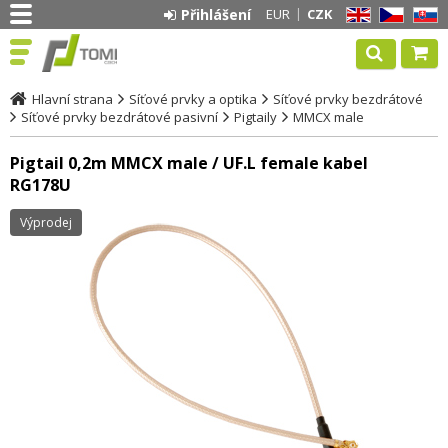
Přihlášení
EUR
CZK
EN
CZ
SK
Hlavní strana
Síťové prvky a optika
Síťové prvky bezdrátové
Síťové prvky bezdrátové pasivní
Pigtaily
MMCX male
Pigtail 0,2m MMCX male / UF.L female kabel
RG178U
Výprodej