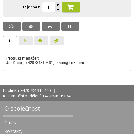
Objednat
Produkt manažer:
Jiří Knop, +420734310461,
knop@t-cz.com
Infolinka: +420 734 310 460
Reklamační oddělení: +420 606 167 349
O společnosti
O nás
Kontakty