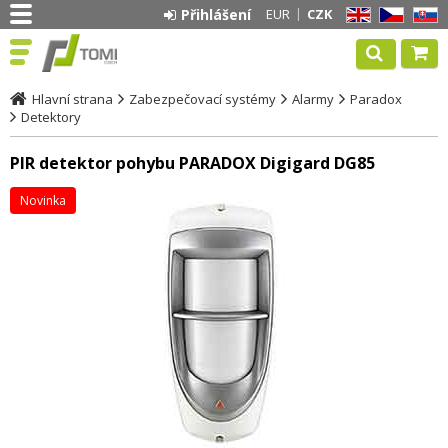
Přihlášení
EUR
CZK
EN
CZ
SK
Hlavní strana
Zabezpečovací systémy
Alarmy
Paradox
Detektory
PIR detektor pohybu PARADOX Digigard DG85
Novinka