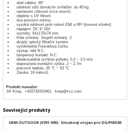
úhel záběru: 90°
odolnost vůči domácím zvířatům: do 40 kg
nastavení citlivosti (více úrovní)
objektiv s UV filtrem
dva provozní režimy
vysoká odolnost proti rušení EMI a RFI (kovové stínění)
napájení: DC 9~16V
rozměry: 81x170x74 mm
třída ochrany: Stupeň ochrany: 2
dvojitý optický filtrační systém
vyměnitelná Fresnelova čočka
výstup: relé N.C.
tamperový kontakt: N.C.
detekovatelná rychlost pohybu: 0,2 ~ 3,5 m/s
doporučená montážní výška: 2 ~ 2.7m
pracovní teplota -35 °C ~ 50 °C
Záruka: 24 měsíců
Produkt manažer:
Jiří Knop, +420734310461,
knop@t-cz.com
Související produkty
SB85 OUTDOOR (0701-095) - kloubový stojan pro DG/PMD85