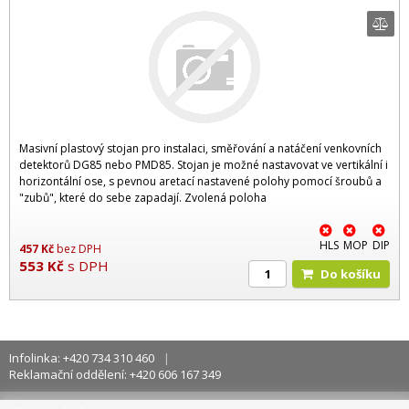
Masivní plastový stojan pro instalaci, směřování a natáčení venkovních
detektorů DG85 nebo PMD85. Stojan je možné nastavovat ve vertikální i
horizontální ose, s pevnou aretací nastavené polohy pomocí šroubů a
"zubů", které do sebe zapadají. Zvolená poloha
HLS
MOP
DIP
457
Kč
bez DPH
553
Kč
s DPH
Do košíku
Infolinka: +420 734 310 460
Reklamační oddělení: +420 606 167 349