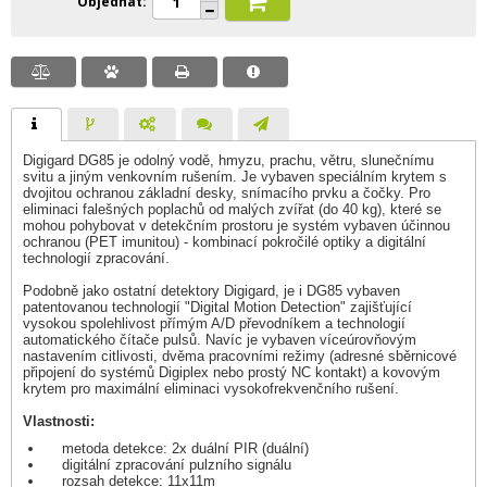
Objednat
Digigard DG85 je odolný vodě, hmyzu, prachu, větru, slunečnímu
svitu a jiným venkovním rušením. Je vybaven speciálním krytem s
dvojitou ochranou základní desky, snímacího prvku a čočky. Pro
eliminaci falešných poplachů od malých zvířat (do 40 kg), které se
mohou pohybovat v detekčním prostoru je systém vybaven účinnou
ochranou (PET imunitou) - kombinací pokročilé optiky a digitální
technologií zpracování.
Podobně jako ostatní detektory Digigard, je i DG85 vybaven
patentovanou technologií "Digital Motion Detection" zajišťující
vysokou spolehlivost přímým A/D převodníkem a technologií
automatického čítače pulsů. Navíc je vybaven víceúrovňovým
nastavením citlivosti, dvěma pracovními režimy (adresné sběrnicové
připojení do systémů Digiplex nebo prostý NC kontakt) a kovovým
krytem pro maximální eliminaci vysokofrekvenčního rušení.
Vlastnosti:
metoda detekce: 2x duální PIR (duální)
digitální zpracování pulzního signálu
rozsah detekce: 11x11m