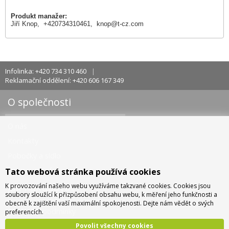
Produkt manažer:
Jiří Knop, +420734310461,
knop@t-cz.com
Infolinka: +420 734 310 460
Reklamační oddělení: +420 606 167 349
O společnosti
O nás
Kontakty
Pobočky a sídlo
Doprava - info a ceny
Tato webová stránka používá cookies
Jak nakupovat
K provozování našeho webu využíváme takzvané cookies. Cookies jsou
soubory sloužící k přizpůsobení obsahu webu, k měření jeho funkčnosti a
obecně k zajištění vaší maximální spokojenosti. Dejte nám vědět o svých
Obchodní podmínky
preferencích.
Správa cookies
Povolit všechny cookies