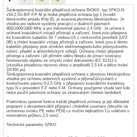
Širokopásmová koaxiální přepěťová ochrana BrOK®, typ SPKO-N-
x50-2,5G-B/F-F/F-M je hrubá přepěťová ochrana typ 1 (svodič
bleskového proudu třídy B), je osazena plynovou bleskojistkou. Je
vhodná pro radiové systémy pracující v duálních pásmech
900/1800/1900 MHz a pro mikrovlnné pásmo 2,4 GHz. Je určena k
ochraně koaxiálních vstupů přístrojů a zařízení, která jsou připojena
ke koaxiálním kabelům 50 ? vedoucích z venkovního prostředí (LPZ
0B) a chrání koaxiální vstupy přístrojů a zařízení, které jsou k těmto
kabelům připojeny proti účinkům elektromagnetického průmyslového
rušení, přepětí a atmosférických výbojů. Ochrana chrání připojené
přístroje a zařízení i při přímém úderu blesku do jímací soustavy
hromosvodu objektu ve smyslu znění dokumentu IEC 61312-1
(zkouška proudovou rázovou vlnou o amplitudě 2,5 kA a délce trvání
10/350 µs).
Širokopásmová koaxiální přepěťová ochrana s plynovou bleskojistkou
vhodná pro ochranu anténních systémů a přijímačů/vysílačů v
kmitočtovém pásmu 0-2,5 GHz s připojením koaxiálními konektory
typu N v provedení F-F nebo F-M. Ochrany použijeme všude tam kde
nelze použít pásmové ochrany se zkatovaným členem lambda/4.
Podmínkou správné funkce každé přepěťové ochrany je její důkladné
propojení s ekvipotenciální přípojnicí chráněné soustavy (obvykle na
ochrannou svorku PE nebo PEN) co možno nejkratším Cu vodičem o
minimálním průřezu 2,5 mm2.
Technické parametry SPKO: