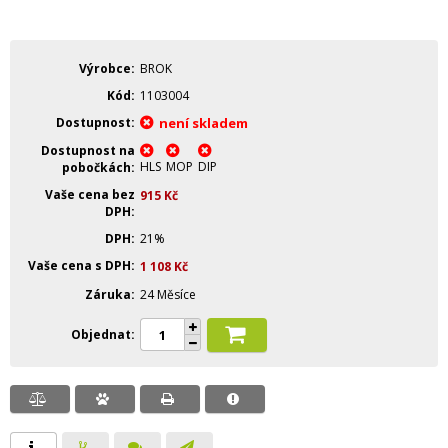
Výrobce
BROK
Kód
1103004
Dostupnost
není skladem
Dostupnost na
HLS
MOP
DIP
pobočkách
Vaše cena bez
915
Kč
DPH
DPH
21%
Vaše cena s DPH
1 108
Kč
Záruka
24 Měsíce
Objednat