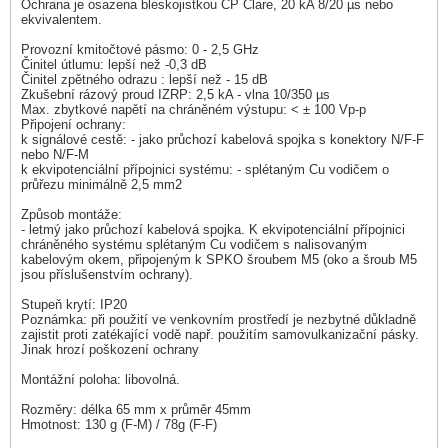
Ochrana je osazena bleskojistkou CP Clare, 20 kA 8/20 µs nebo
ekvivalentem.
Provozní kmitočtové pásmo: 0 - 2,5 GHz
Činitel útlumu: lepší než -0,3 dB
Činitel zpětného odrazu : lepší než - 15 dB
Zkušební rázový proud IZRP: 2,5 kA - vlna 10/350 µs
Max. zbytkové napětí na chráněném výstupu: < ± 100 Vp-p
Připojení ochrany:
k signálové cestě: - jako průchozí kabelová spojka s konektory N/F-F
nebo N/F-M
k ekvipotenciální přípojnici systému: - splétaným Cu vodičem o
průřezu minimálně 2,5 mm2
Způsob montáže:
- letmý jako průchozí kabelová spojka. K ekvipotenciální přípojnici
chráněného systému splétaným Cu vodičem s nalisovaným
kabelovým okem, připojeným k SPKO šroubem M5 (oko a šroub M5
jsou příslušenstvím ochrany).
Stupeň krytí: IP20
Poznámka: při použití ve venkovním prostředí je nezbytné důkladně
zajistit proti zatékající vodě např. použitím samovulkanizační pásky.
Jinak hrozí poškození ochrany
Montážní poloha: libovolná.
Rozměry: délka 65 mm x průměr 45mm
Hmotnost: 130 g (F-M) / 78g (F-F)