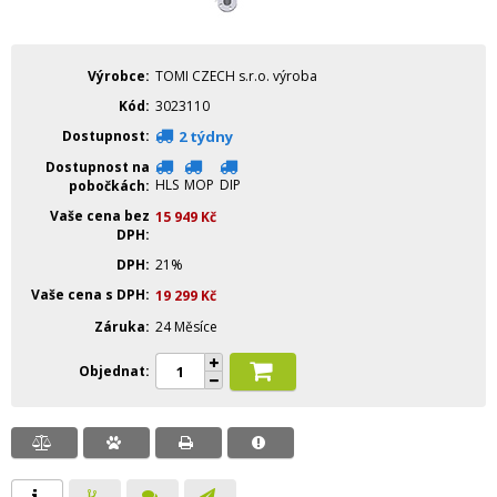
Výrobce
TOMI CZECH s.r.o. výroba
Kód
3023110
Dostupnost
2 týdny
Dostupnost na
HLS
MOP
DIP
pobočkách
Vaše cena bez
15 949
Kč
DPH
DPH
21%
Vaše cena s DPH
19 299
Kč
Záruka
24 Měsíce
Objednat