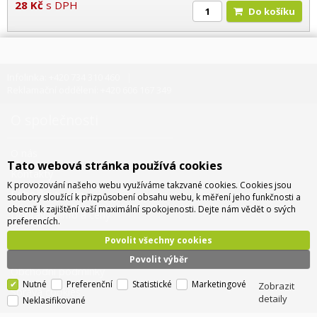
28
Kč
s DPH
Do košíku
Infolinka: +420 734 310 460
Reklamační oddělení: +420 606 167 349
O společnosti
O nás
Tato webová stránka používá cookies
Kontakty
K provozování našeho webu využíváme takzvané cookies. Cookies jsou
Pobočky a sídlo
soubory sloužící k přizpůsobení obsahu webu, k měření jeho funkčnosti a
obecně k zajištění vaší maximální spokojenosti. Dejte nám vědět o svých
Doprava - info a ceny
preferencích.
Jak nakupovat
Povolit všechny cookies
Povolit výběr
Obchodní podmínky
Nutné
Preferenční
Statistické
Marketingové
Zobrazit
Správa cookies
detaily
Neklasifikované