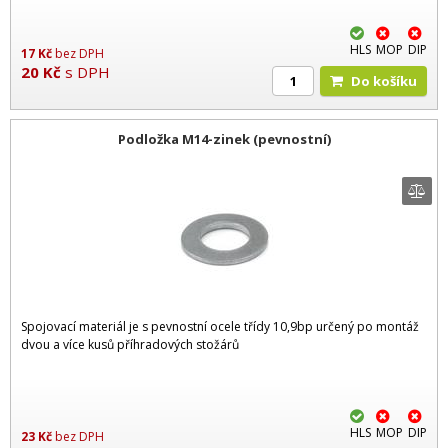
HLS
MOP
DIP
17
Kč
bez DPH
20
Kč
s DPH
Do košíku
Podložka M14-zinek (pevnostní)
Spojovací materiál je s pevnostní ocele třídy 10,9bp určený po montáž
dvou a více kusů příhradových stožárů
HLS
MOP
DIP
23
Kč
bez DPH