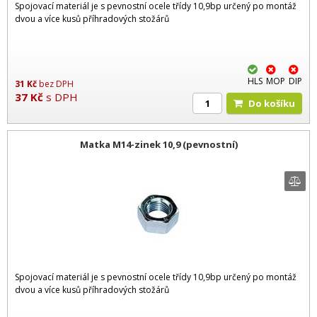
Spojovací materiál je s pevnostní ocele třídy 10,9bp určený po montáž
dvou a více kusů příhradových stožárů
HLS
MOP
DIP
31
Kč
bez DPH
37
Kč
s DPH
Do košíku
Matka M14-zinek 10,9 (pevnostní)
Spojovací materiál je s pevnostní ocele třídy 10,9bp určený po montáž
dvou a více kusů příhradových stožárů