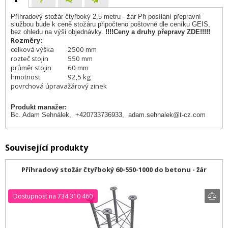
Příhradový stožár čtyřboký 2,5 metru - žár Při posílání přepravní
službou bude k ceně stožáru připočteno poštovné dle ceníku GEIS,
bez ohledu na výši objednávky.
!!!!Ceny a druhy přepravy ZDE!!!!!
Rozměry:
celková výška
2500 mm
rozteč stojin
550 mm
průměr stojin
60 mm
hmotnost
92,5 kg
povrchová úprava
žárový zinek
Produkt manažer:
Bc. Adam Sehnálek, +420733736933,
adam.sehnalek@t-cz.com
Související produkty
Příhradový stožár čtyřboký 60-550-1000 do betonu - žár
Dostupnost na 734 310 460