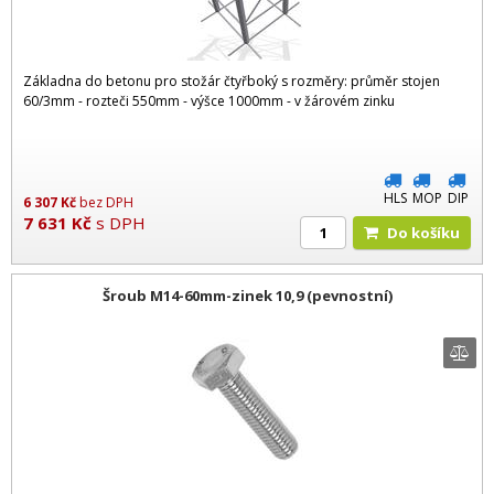
Základna do betonu pro stožár čtyřboký s rozměry: průměr stojen
60/3mm - rozteči 550mm - výšce 1000mm - v žárovém zinku
HLS
MOP
DIP
6 307
Kč
bez DPH
7 631
Kč
s DPH
Do košíku
Šroub M14-60mm-zinek 10,9 (pevnostní)