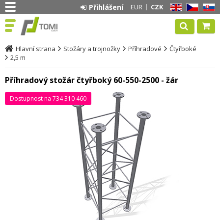
Přihlášení
EUR
CZK
EN
CZ
SK
Hlavní strana
Stožáry a trojnožky
Příhradové
Čtyřboké
2,5 m
Příhradový stožár čtyřboký 60-550-2500 - žár
Dostupnost na 734 310 460