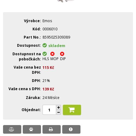
Výrobce
Emos
Kód
0006010
Part No.
8595025309389
Dostupnost
skladem
Dostupnost na
HLS
MOP
DIP
pobočkách
Vaše cena bez
115
Kč
DPH
DPH
21%
Vaše cena s DPH
139
Kč
Záruka
24 Měsíce
Objednat