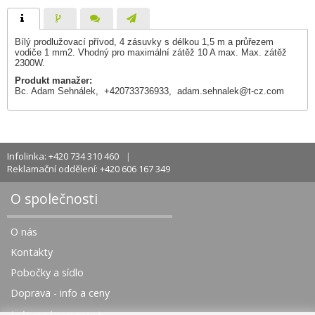
Bílý prodlužovací přívod, 4 zásuvky s délkou 1,5 m a průřezem
vodiče 1 mm2. Vhodný pro maximální zátěž 10 A max. Max. zátěž
2300W.
Produkt manažer:
Bc. Adam Sehnálek, +420733736933,
adam.sehnalek@t-cz.com
Infolinka: +420 734 310 460
Reklamační oddělení: +420 606 167 349
O společnosti
O nás
Kontakty
Pobočky a sídlo
Doprava - info a ceny