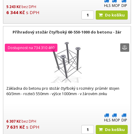
HLS
MOP
DIP
5 243
Kč
bez DPH
6 344
Kč
s DPH
Do košíku
Příhradový stožár čtyřboký 60-550-1000 do betonu - žár
Dostupnost na 734 310 460
Základna do betonu pro stožár čtyřboký s rozměry: průměr stojen
60/3mm - rozteči 550mm - výšce 1000mm - v žárovém zinku
HLS
MOP
DIP
6 307
Kč
bez DPH
7 631
Kč
s DPH
Do košíku