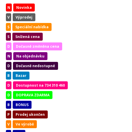
N
Novinka
V
Výprodej
S
Speciální nabídka
S
Snížená cena
D
Dočasně změněna cena
N
Na objednávku
D
Dočasně nedostupné
B
Bazar
D
Dostupnost na 734 310 460
D
DOPRAVA ZDARMA
B
BONUS
P
Prodej ukončen
V
Ve výrobě