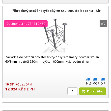
Příhradový stožár čtyřboký 60-550-2000 do betonu - žár
Dostupnost na 734 310 460
Základna do betonu pro stožár čtyřboký s rozměry: průměr stojen
60/3mm - rozteči 550mm - výšce 1000mm - v žárovém zinku
HLS
MOP
DIP
10 681
Kč
bez DPH
12 924
Kč
s DPH
Do košíku