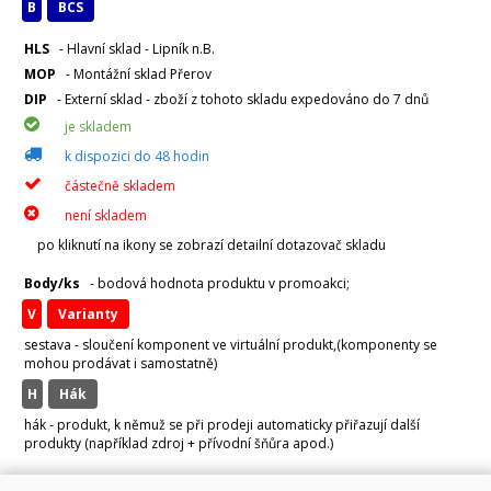
B
BCS
HLS
- Hlavní sklad - Lipník n.B.
MOP
- Montážní sklad Přerov
DIP
- Externí sklad - zboží z tohoto skladu expedováno do 7 dnů
je skladem
k dispozici do 48 hodin
částečně skladem
není skladem
po kliknutí na ikony se zobrazí detailní dotazovač skladu
Body/ks
- bodová hodnota produktu v promoakci;
v
varianty
sestava - sloučení komponent ve virtuální produkt,(komponenty se
mohou prodávat i samostatně)
H
hák
hák - produkt, k němuž se při prodeji automaticky přiřazují další
produkty (například zdroj + přívodní šňůra apod.)