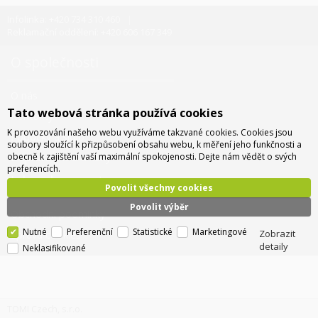
Infolinka: +420 734 310 460
Reklamační oddělení: +420 606 167 349
O společnosti
O nás
Tato webová stránka používá cookies
Kontakty
K provozování našeho webu využíváme takzvané cookies. Cookies jsou
Pobočky a sídlo
soubory sloužící k přizpůsobení obsahu webu, k měření jeho funkčnosti a
obecně k zajištění vaší maximální spokojenosti. Dejte nám vědět o svých
Doprava - info a ceny
preferencích.
Jak nakupovat
Povolit všechny cookies
Povolit výběr
Obchodní podmínky
Nutné
Preferenční
Statistické
Marketingové
Zobrazit
Správa cookies
detaily
Neklasifikované
TOMI Czech, s.r.o.