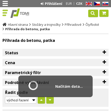
Přihlášení
EUR
CZK
EN
CZ
SK
Hlavní strana
Stožáry a trojnožky
Příhradové
Čtyřboké
Příhrada do betonu, patka
Příhrada do betonu, patka
Status
Cena
Parametrický filtr
Podrobné vyhledávání
Načítám data...
Řadit podle