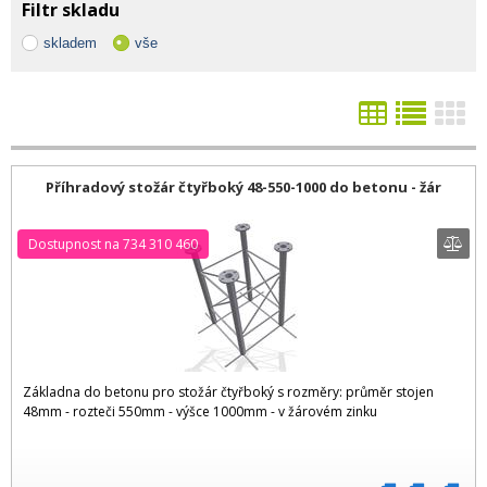
Filtr skladu
skladem
vše
Příhradový stožár čtyřboký 48-550-1000 do betonu - žár
Dostupnost na 734 310 460
Základna do betonu pro stožár čtyřboký s rozměry: průměr stojen
48mm - rozteči 550mm - výšce 1000mm - v žárovém zinku