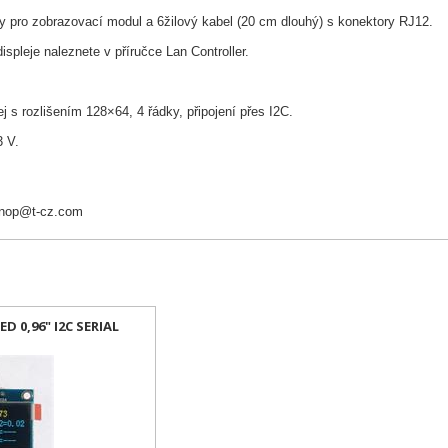
 pro zobrazovací modul a 6žilový kabel (20 cm dlouhý) s konektory RJ12.
spleje naleznete v příručce Lan Controller.
s rozlišením 128×64, 4 řádky, připojení přes I2C.
3 V.
nop@t-cz.com
D 0,96" I2C SERIAL