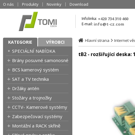
O nás
Produkty
Novinky
Download
Infolinka:
+420 734 310 460
E-mail:
info@t-cz.com
Hlavní strana
Internet věc
KATEGORIE
VÝROBCI
SPECIÁLNÍ NABÍDKA
tB2 - rozšiřující deska:
Brány posuvné samonosné
BCS kamerový systém
SAT a TV technika
Držáky antén
Stožáry a trojnožky
CCTV- Kamerové systémy
Zabezpečovací systémy
Montážní a RACK skříně