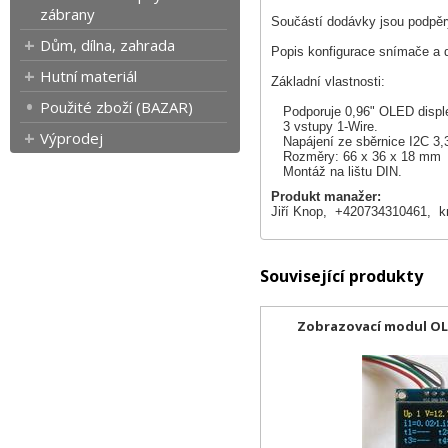
zábrany
Součástí dodávky jsou podpěry
Dům, dílna, zahrada
Popis konfigurace snímače a di
Hutní materiál
Základní vlastnosti:
Použité zboží (BAZAR)
Podporuje 0,96" OLED displej 
3 vstupy 1-Wire.
Výprodej
Napájení ze sběrnice I2C 3,
Rozměry: 66 x 36 x 18 mm
Montáž na lištu DIN.
Produkt manažer:
Jiří Knop, +420734310461,
k
Související produkty
Zobrazovací modul OLE