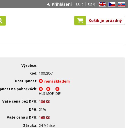
Přihlášení
EUR
CZK
EN
CZ
SK
Košík je prázdný
Výrobce
Kód
1002957
Dostupnost
není skladem
pnost na pobočkách
HLS
MOP
DIP
Vaše cena bez DPH
136
Kč
DPH
21%
Vaše cena s DPH
165
Kč
Záruka
24 Měsíce