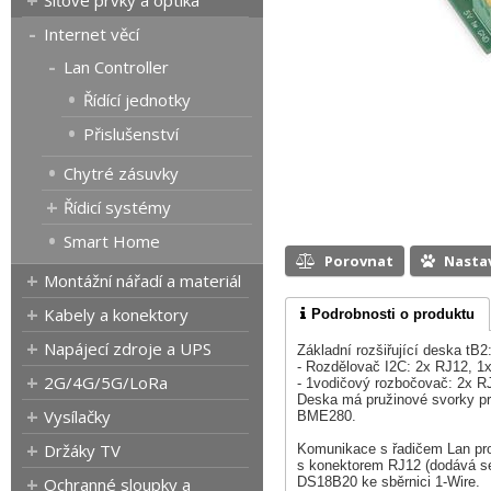
Síťové prvky a optika
Internet věcí
Lan Controller
Řídící jednotky
Přislušenství
Chytré zásuvky
Řídicí systémy
Smart Home
Porovnat
Nasta
Montážní nářadí a materiál
Kabely a konektory
Podrobnosti o produktu
Napájecí zdroje a UPS
Základní rozšiřující deska tB2
- Rozdělovač I2C: 2x RJ12, 1
2G/4G/5G/LoRa
- 1vodičový rozbočovač: 2x R
Deska má pružinové svorky pro
Vysílačky
BME280.
Držáky TV
Komunikace s řadičem Lan prob
s konektorem RJ12 (dodává se)
Ochranné sloupky a
DS18B20 ke sběrnici 1-Wire.