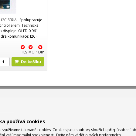
I2C SERIAL Spolupracuje
ontrollerem. Technické
yp displeje: OLED 0,96"
odrá komunikace: I2C (
HLS
MOP
DIP
Do košíku
ka používá cookies
využíváme takzvané cookies. Cookies jsou soubory sloužící k přizpůsobení o
tění vaší maximální spokojenosti. Dejte nám vědět o svých preferencích.