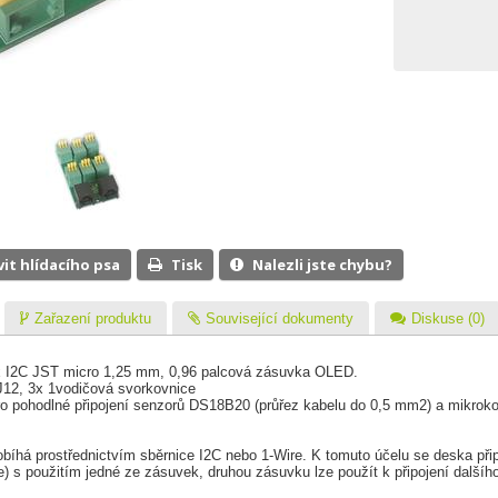
vit hlídacího psa
Tisk
Nalezli jste chybu?
Zařazení produktu
Související dokumenty
Diskuse (0)
:
x I2C JST micro 1,25 mm, 0,96 palcová zásuvka OLED.
J12, 3x 1vodičová svorkovnice
 pohodlné připojení senzorů DS18B20 (průřez kabelu do 0,5 mm2) a mikrokon
íhá prostřednictvím sběrnice I2C nebo 1-Wire. K tomuto účelu se deska přip
 s použitím jedné ze zásuvek, druhou zásuvku lze použít k připojení dalšíh