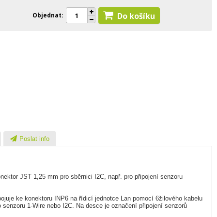
Do košíku
Objednat
Poslat info
ektor JST 1,25 mm pro sběrnici I2C, např. pro připojení senzoru
ojuje ke konektoru INP6 na řídicí jednotce Lan pomocí 6žilového kabelu
o senzoru 1-Wire nebo I2C. Na desce je označení připojení senzorů