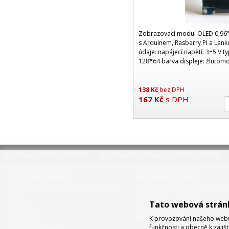
Zobrazovací modul OLED 0,96" 
s Arduinem, Rasberry PI a Lank
údaje: napájecí napětí: 3÷5 V t
128*64 barva displeje: žlutom
výchozí adr
138
Kč
bez DPH
167
Kč
s DPH
Infolinka: +420 734 310 460
Reklamační oddělení: +420 606 167 349
O společnosti
Jak nakupovat
O nás
Obchodní podmínky
Tato webová strán
Kontakty
Správa cookies
K provozování našeho webu 
funkčnosti a obecně k zajiš