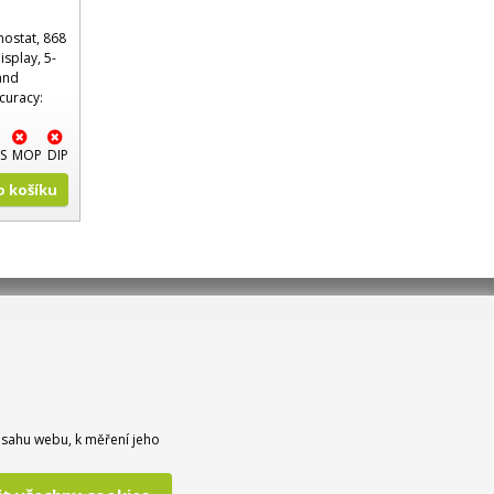
ostat, 868
isplay, 5-
and
curacy:
Ka..
S
MOP
DIP
Do košíku
bsahu webu, k měření jeho