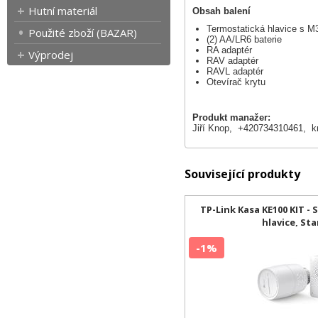
Hutní materiál
Obsah balení
Termostatická hlavice s M
Použité zboží (BAZAR)
(2) AA/LR6 baterie
RA adaptér
Výprodej
RAV adaptér
RAVL adaptér
Otevírač krytu
Produkt manažer:
Jiří Knop, +420734310461,
k
Související produkty
TP-Link Kasa KE100 KIT -
hlavice, Sta
-1%