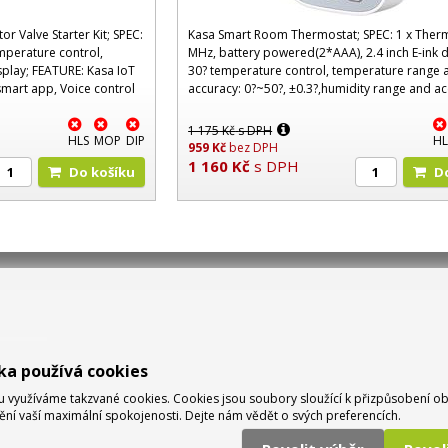
r Valve Starter Kit; SPEC:
Kasa Smart Room Thermostat; SPEC: 1 x Therm
emperature control,
MHz, battery powered(2*AAA), 2.4 inch E-ink d
play; FEATURE: Kasa IoT
30? temperature control, temperature range 
mart app, Voice control
accuracy: 0?~50?, ±0.3?,humidity range and ac
ote contr..
0~99%RH, ±3%RH; FEATURE: Kasa smart app, 
1 175
Kč
s DPH
HLS
MOP
DIP
HL
959
Kč
bez DPH
1 160
Kč
s DPH
Do košíku
ka používá cookies
využíváme takzvané cookies. Cookies jsou soubory sloužící k přizpůsobení o
tění vaší maximální spokojenosti. Dejte nám vědět o svých preferencích.