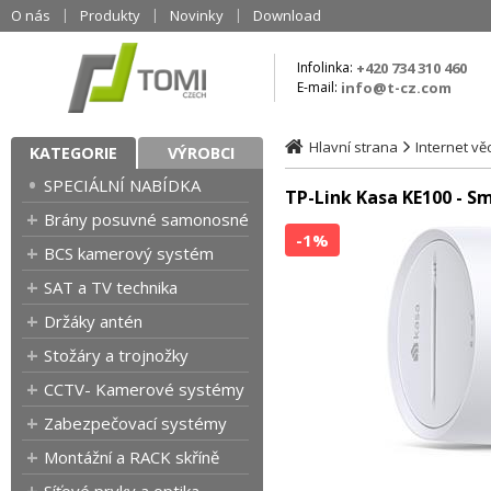
O nás
Produkty
Novinky
Download
Infolinka:
+420 734 310 460
E-mail:
info@t-cz.com
Hlavní strana
Internet věc
KATEGORIE
VÝROBCI
SPECIÁLNÍ NABÍDKA
TP-Link Kasa KE100 - S
Brány posuvné samonosné
-1%
BCS kamerový systém
SAT a TV technika
Držáky antén
Stožáry a trojnožky
CCTV- Kamerové systémy
Zabezpečovací systémy
Montážní a RACK skříně