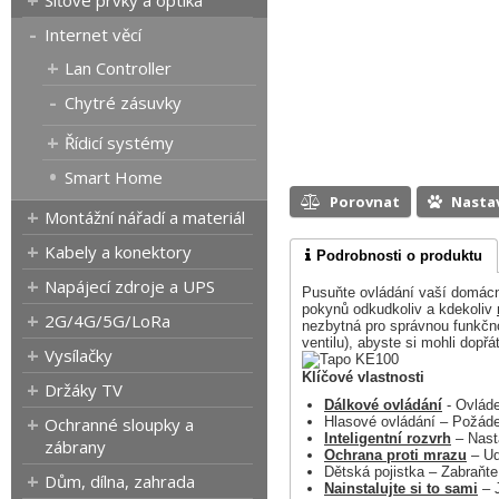
Síťové prvky a optika
Internet věcí
Lan Controller
Chytré zásuvky
Řídicí systémy
Smart Home
Porovnat
Nasta
Montážní nářadí a materiál
Kabely a konektory
Podrobnosti o produktu
Napájecí zdroje a UPS
Pusuňte ovládání vaší domác
pokynů odkudkoliv a kdekoliv
2G/4G/5G/LoRa
nezbytná pro správnou funkčno
ventilu), abyste si mohli dop
Vysílačky
Klíčové vlastnosti
Držáky TV
Dálkové ovládání
- Ovláde
Ochranné sloupky a
Hlasové ovládání – Požádej
Inteligentní rozvrh
– Nasta
zábrany
Ochrana proti mrazu
– Ud
Dětská pojistka – Zabraňt
Dům, dílna, zahrada
Nainstalujte si to sami
– J