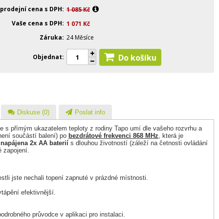
 prodejní cena s DPH
1 085
Kč
Vaše cena s DPH
1 071
Kč
Záruka
24 Měsíce
Do košíku
Objednat
Diskuse (0)
Poslat info
vice s přímým ukazatelem teploty z rodiny Tapo umí dle vašeho rozvrhu a
není součástí balení) po
bezdrátové frekvenci 868 MHz
, která je
e
napájena 2x AA baterií
s dlouhou životností (záleží na četnosti ovládání
é zapojení.
tli jste nechali topení zapnuté v prázdné místnosti.
tápění efektivnější.
odrobného průvodce v aplikaci pro instalaci.