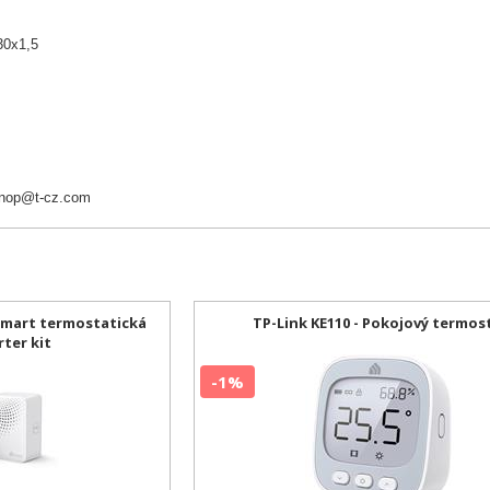
30x1,5
nop@t-cz.com
 Smart termostatická
TP-Link KE110 - Pokojový termos
rter kit
-1%