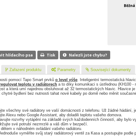
Běžná
vit hlídacího psa
Tisk
Nalezli jste chybu?
Zařazení produktu
Parametry
Související dokumenty
nosti pomocí Tapo Smart prvků
o level výše
. Inteligentní termostatická hla
regulovat teplotu v radiátorech
a to díky komunikaci s ústřednou (KH100 - 
st a která umí najednou obsluhovat až 32 termostatických hlavic. Hlavice j
řát chytré bydlení bez nutnosti tahat nové kabely po domě nebo měnit současn
jte všechny své radiátory ve vaší domácnosti z telefonu. Už žádné hádání, jes
te Alexu nebo Google Assistant, aby doladili teplotu vašeho domova.
vujte rozvrhy vytápění na základě svých každodenních činností, aby bylo vy
ržujte své potrubí nezmrzlé a váš dům v bezpečí.
e dětem v náhodném ovládání vašeho radiátoru.
ednoduše vyměňte svůj starý radiátorový ventil za Kasa a postupujte podle p