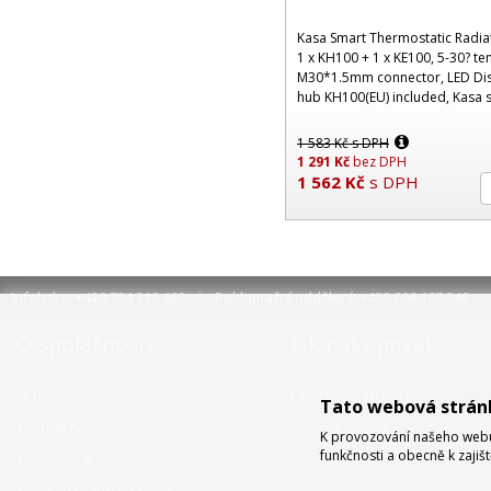
Kasa Smart Thermostatic Radiato
1 x KH100 + 1 x KE100, 5-30? t
M30*1.5mm connector, LED Dis
hub KH100(EU) included, Kasa s
with Alexa & Google Home, rem
1 583
Kč
s DPH
1 291
Kč
bez DPH
1 562
Kč
s DPH
Infolinka: +420 734 310 460
Reklamační oddělení: +420 606 167 349
O společnosti
Jak nakupovat
O nás
Obchodní podmínky
Tato webová strán
Kontakty
Správa cookies
K provozování našeho webu 
funkčnosti a obecně k zajiš
Pobočky a sídlo
Doprava - info a ceny