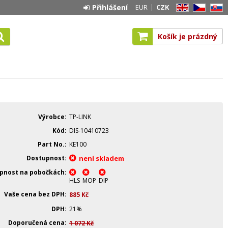
Přihlášení
EUR
CZK
EN
CZ
SK
Košík je prázdný
Výrobce
TP-LINK
Kód
DIS-10410723
Part No.
KE100
Dostupnost
není skladem
pnost na pobočkách
HLS
MOP
DIP
Vaše cena bez DPH
885
Kč
DPH
21%
Doporučená cena
1 072
Kč