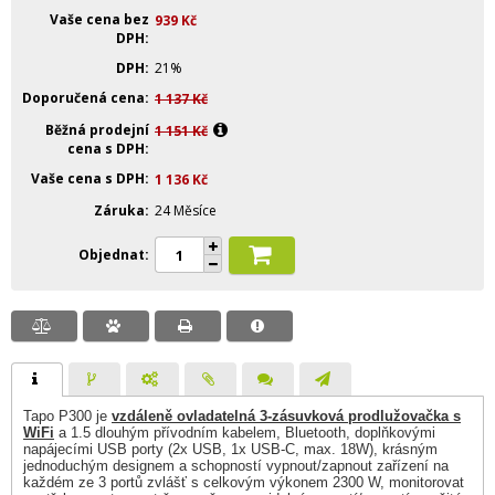
Vaše cena bez
939
Kč
DPH
DPH
21%
Doporučená cena
1 137
Kč
Běžná prodejní
1 151
Kč
cena s DPH
Vaše cena s DPH
1 136
Kč
Záruka
24 Měsíce
Objednat
Tapo P300 je
vzdáleně ovladatelná 3-zásuvková prodlužovačka s
WiFi
a 1.5 dlouhým přívodním kabelem, Bluetooth, doplňkovými
napájecími USB porty (2x USB, 1x USB-C, max. 18W), krásným
jednoduchým designem a schopností vypnout/zapnout zařízení na
každém ze 3 portů zvlášť s celkovým výkonem 2300 W, monitorovat