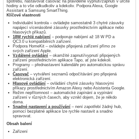
spotřebu, nastavovat časovač na pravidelné vypnutí/zapnutí v určité
hodiny a to vše odkudkoliv a kdekoliv. Podpora Alexa, Google
Assistant a Samsung SmartThing.
Klíčové vlastnosti
Individuální kontrola – ovládejte samostatně 3 chytré zásuvky
napájecí vícenásobné zásuvky prostřednictvím aplikace nebo
hlasových příkazů.
18W rychlé nabíjení
– podporuje nabíjení až 18 W PD a
QC3.0 u kompatibilních zařízení.
Podpora HomeKit – ovládejte připojená zařízení přímo ze
svých zařízení Apple.
Vzdálené ovládání
– okamžité zapnutí/vypnutí připojených
zařízení prostřednictvím aplikace Tapo, ať jste kdekoli.
Programy – přednastavení kalendáře pro automatickou správu
zařízení.
Časovač
– vytváření seznamů odpočítávání pro připojená
elektronická zařízení.
Hlasové ovládání
– ovládání chytré zásuvky hlasovými
příkazy prostřednictvím Amazon Alexy nebo Asistenta Google.
Režim nepřítomnost – automatické zapínání a vypínání
zařízení v různých časech, aby vznikl dojem, že je někdo
doma.
Snadné nastavení a používání
– není zapotřebí žádný hub,
pomocí bezplatné aplikace lze rychle nastavit a snadno
spravovat.
Obsah balení
Zařízení