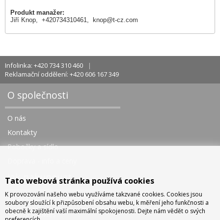
Produkt manažer:
Jiří Knop, +420734310461,
knop@t-cz.com
Infolinka: +420 734 310 460
Reklamační oddělení: +420 606 167 349
O společnosti
O nás
Kontakty
Pobočky a sídlo
Doprava - info a ceny
Jak nakupovat
Tato webová stránka používá cookies
K provozování našeho webu využíváme takzvané cookies. Cookies jsou
Obchodní podmínky
soubory sloužící k přizpůsobení obsahu webu, k měření jeho funkčnosti a
obecně k zajištění vaší maximální spokojenosti. Dejte nám vědět o svých
Správa cookies
preferencích.