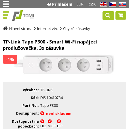
Přihlášení
EUR
CZK
EN
CZ
SK
Hlavní strana
Internet věcí
Chytré zásuvky
TP-Link Tapo P300 - Smart Wi-Fi napájecí
prodlužovačka, 3x zásuvka
-1%
Výrobce
TP-LINK
Kód
DIS-10410734
Part No.
Tapo P300
Dostupnost
není skladem
Dostupnost na
HLS
MOP
DIP
pobočkách