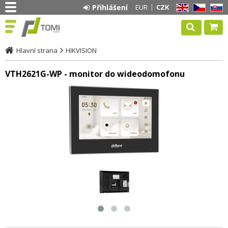
Přihlášení
EUR
CZK
EN
CZ
SK
Hlavní strana
HIKVISION
VTH2621G-WP - monitor do wideodomofonu