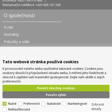
Infolinka: +420 734 310 460
Reklamační oddělení: +420 606 167 349
O společnosti
O nás
Kontakty
Pobočky a sídlo
Doprava - info a ceny
Jak nakupovat
Tato webová stránka používá cookies
K provozování našeho webu využíváme takzvané cookies. Cookies jsou
Obchodní podmínky
soubory sloužící k přizpůsobení obsahu webu, k měření jeho funkčnosti a
Správa cookies
obecně k zajištění vaší maximální spokojenosti. Dejte nám vědět o svých
preferencích.
Povolit všechny cookies
Povolit výběr
TOMI Czech, s.r.o.
Nutné
Preferenční
Statistické
Marketingové
Zobrazit
CyberSoft s.r.o.
Technické řešení © 2026
detaily
Neklasifikované