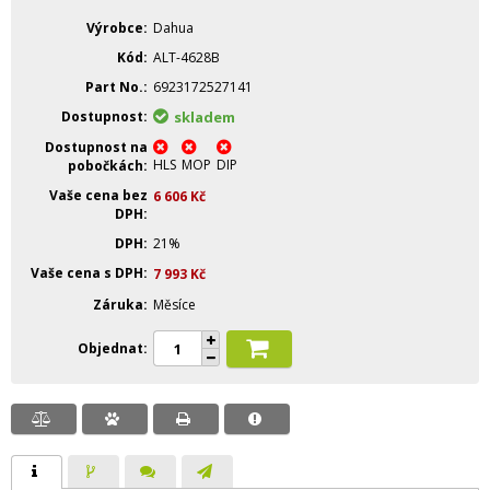
Výrobce
Dahua
Kód
ALT-4628B
Part No.
6923172527141
Dostupnost
skladem
Dostupnost na
HLS
MOP
DIP
pobočkách
Vaše cena bez
6 606
Kč
DPH
DPH
21%
Vaše cena s DPH
7 993
Kč
Záruka
Měsíce
Objednat