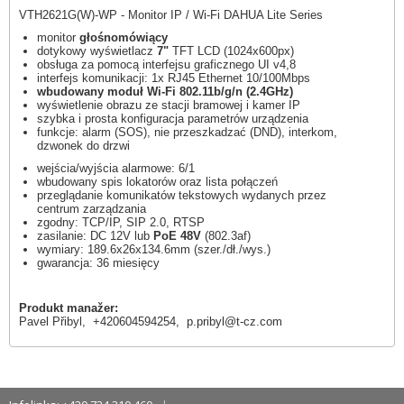
VTH2621G(W)-WP - Monitor IP / Wi-Fi DAHUA Lite Series
monitor
głośnomówiący
dotykowy wyświetlacz
7"
TFT LCD (1024x600px)
obsługa za pomocą interfejsu graficznego UI v4,8
interfejs komunikacji: 1x RJ45 Ethernet 10/100Mbps
wbudowany moduł Wi-Fi 802.11b/g/n (2.4GHz)
wyświetlenie obrazu ze stacji bramowej i kamer IP
szybka i prosta konfiguracja parametrów urządzenia
funkcje: alarm (SOS), nie przeszkadzać (DND), interkom,
dzwonek do drzwi
wejścia/wyjścia alarmowe: 6/1
wbudowany spis lokatorów oraz lista połączeń
przeglądanie komunikatów tekstowych wydanych przez
centrum zarządzania
zgodny: TCP/IP, SIP 2.0, RTSP
zasilanie: DC 12V lub
PoE 48V
(802.3af)
wymiary: 189.6x26x134.6mm (szer./dł./wys.)
gwarancja: 36 miesięcy
Produkt manažer:
Pavel Přibyl, +420604594254,
p.pribyl@t-cz.com