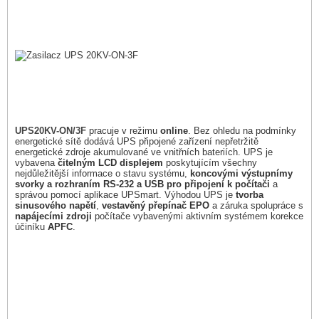
UPS20KV-ON/3F
pracuje v režimu
online
. Bez ohledu na podmínky
energetické sítě dodává UPS připojené zařízení nepřetržitě
energetické zdroje akumulované ve vnitřních bateriích. UPS je
vybavena
čitelným LCD displejem
poskytujícím všechny
nejdůležitější informace o stavu systému,
koncovými výstupnímy
svorky a rozhraním RS-232 a USB pro připojení k počítači
a
správou pomocí aplikace UPSmart. Výhodou UPS je
tvorba
sinusového napětí
,
vestavěný přepínač EPO
a záruka spolupráce s
napájecími zdroji
počítače vybavenými aktivním systémem korekce
účiníku
APFC
.