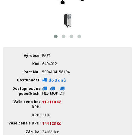
Výrobce
EAST
Kód
6404012
Part No.
5904194158194
Dostupnost
do 3 dnů
Dostupnost na
HLS
MOP
DIP
pobočkách
Vaše cena bez
119 110
Kč
DPH
DPH
21%
Vaše cena s DPH
144 123
Kč
Záruka
24 Měsíce