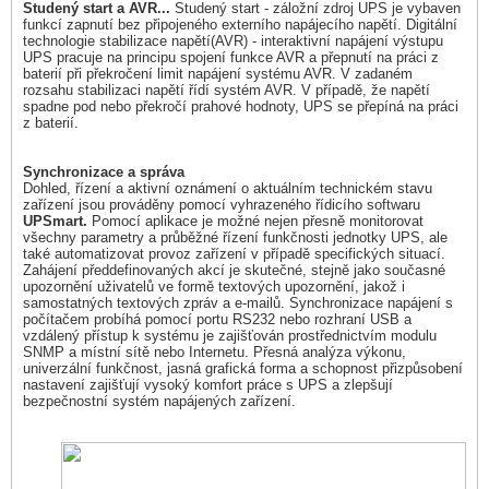
Studený start a AVR...
Studený start - záložní zdroj UPS je vybaven
funkcí zapnutí bez připojeného externího napájecího napětí. Digitální
technologie stabilizace napětí(AVR) - interaktivní napájení výstupu
UPS pracuje na principu spojení funkce AVR a přepnutí na práci z
baterií při překročení limit napájení systému AVR. V zadaném
rozsahu stabilizaci napětí řídí systém AVR. V případě, že napětí
spadne pod nebo překročí prahové hodnoty, UPS se přepíná na práci
z baterií.
Synchronizace a správa
Dohled, řízení a aktivní oznámení o aktuálním technickém stavu
zařízení jsou prováděny pomocí vyhrazeného řídicího softwaru
UPSmart.
Pomocí aplikace je možné nejen přesně monitorovat
všechny parametry a průběžné řízení funkčnosti jednotky UPS, ale
také automatizovat provoz zařízení v případě specifických situací.
Zahájení předdefinovaných akcí je skutečné, stejně jako současné
upozornění uživatelů ve formě textových upozornění, jakož i
samostatných textových zpráv a e-mailů. Synchronizace napájení s
počítačem probíhá pomocí portu RS232 nebo rozhraní USB a
vzdálený přístup k systému je zajišťován prostřednictvím modulu
SNMP a místní sítě nebo Internetu. Přesná analýza výkonu,
univerzální funkčnost, jasná grafická forma a schopnost přizpůsobení
nastavení zajišťují vysoký komfort práce s UPS a zlepšují
bezpečnostní systém napájených zařízení.