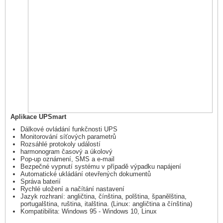
Aplikace UPSmart
Dálkové ovládání funkčnosti UPS
Monitorování síťových parametrů
Rozsáhlé protokoly událostí
harmonogram časový a úkolový
Pop-up oznámení, SMS a e-mail
Bezpečné vypnutí systému v případě výpadku napájení
Automatické ukládání otevřených dokumentů
Správa baterií
Rychlé uložení a načítání nastavení
Jazyk rozhraní: angličtina, čínština, polština, španělština,
portugalština, ruština, italština. (Linux: angličtina a čínština)
Kompatibilita: Windows 95 - Windows 10, Linux