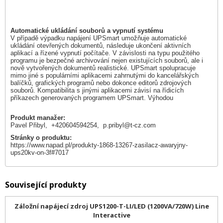
Automatické ukládání souborů a vypnutí systému
V případě výpadku napájení UPSmart umožňuje automatické
ukládání otevřených dokumentů, následuje ukončení aktivních
aplikací a řízené vypnutí počítače. V závislosti na typu použitého
programu je bezpečné archivování nejen existujících souborů, ale i
nově vytvořených dokumentů realistické. UPSmart spolupracuje
mimo jiné s populárními aplikacemi zahrnutými do kancelářských
balíčků, grafických programů nebo dokonce editorů zdrojových
souborů. Kompatibilita s jinými aplikacemi závisí na řídicích
příkazech generovaných programem UPSmart. Výhodou
Produkt manažer:
Pavel Přibyl, +420604594254,
p.pribyl@t-cz.com
Stránky o produktu:
https://www.napad.pl/produkty-1868-13267-zasilacz-awaryjny-
ups20kv-on-3f#7017
Související produkty
Záložní napájecí zdroj UPS1200-T-LI/LED (1200VA/720W) Line
Interactive