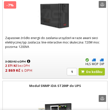
-7%
Zapasowe źródło energii do zasilania urządzeń w razie awarii sieci
elektrycznej typ zasilacza: line-interactive moc skuteczna: 720W moc
pozorna: 1200VA
3 083
Kč
s DPH
HLS
MOP
DIP
2 371
Kč
bez DPH
2 869
Kč
s DPH
Do košíku
Moduł SNMP iDA-ST200P do UPS