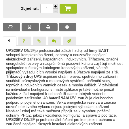
Objednat
UPS20KV-ON/3F
je profesionální záložní zdroj od firmy
EAST
,
schopný komplexního řízení, ochrany a nouzového napájení
elektrických zařízení, kapacitních i induktivních. Třífázové, značné
energetické rezervy a nadprůměrná pracovní kultura zajišťují možnost
spolupráce s širokým katalogem koncových zařízení, včetně
přijímačů vyžadujících vysoké napájení a 3fázové napájení ze sítě.
Třífázový zdroj UPS
úspěšně chrání provoz spotřebního zařízení i
součástí průmyslových a motorových systémů, ohřívačů vody,
topných a indukčních varných desek a mnoha dalších. V závislosti
na individuální konfiguraci v místě aplikace je také možné použít
každou z fází napájení k ochraně tří samostatných vedení s
podobným zatížením.
40 baterií 9Ah/12V
zaručuje dlouhodobou
podporu připojeného zařízení. Velká energetická rezerva a značná
úroveň efektivního výkonu nejsou jedinými výhodami zařízení.
Napájecí zdroj má také možnost připojit se k systému požární
ochrany PPOZ, jakož i vzdálenou konfiguraci a správu z počítače.
UPS20KV-ON/3F
je profesionální řešení pro komplexní ochranu a
zaručené napájení různých instalací elektrických zařízení.