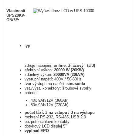
Vlastnosti
UPS20KV-
ON/3F
:
typ
zdroje napájení:
online, 3-fázový (3/3)
efektivní výkon:
20000 W (20KW)
zdánlivý výkon:
20000VA (20kVA)
výstupní napětí:
400V / 50-60Hz
tvar výstupního napětí:
sinusoida
vst./výst. konektory: šroubové svorky
baterie:
40x 9Ah/12V (360Ah)
80x 9Ah/12V (720Ah)
počet fází: 3 na vstupu / 3 na výstupu
rozhraní RS-232, RS-485, USB 2.0
bezpotenciálové kontakty
dotykový LCD displej 5"
vypínač EPO