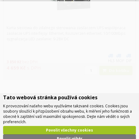
Karta sieciowa do zdalnego sterowania zasilaczem UPS współpraca:
zasilacze UPS interfejsy: Ethernet, Rozszerzeń ethernet: 10/100Mbps
sygnalizacja LED zasilanie: 9-28V DC
HLS
MOP
DIP
3 850
Kč
bez DPH
4 659
Kč
s DPH
Do košíku
Tato webová stránka používá cookies
Infolinka: +420 734 310 460
Reklamační oddělení: +420 606 167 349
K provozování našeho webu využíváme takzvané cookies. Cookies jsou
soubory sloužící k přizpůsobení obsahu webu, k měření jeho funkčnosti a
O společnosti
obecně k zajištění vaší maximální spokojenosti. Dejte nám vědět o svých
preferencích.
Povolit všechny cookies
O nás
Povolit výběr