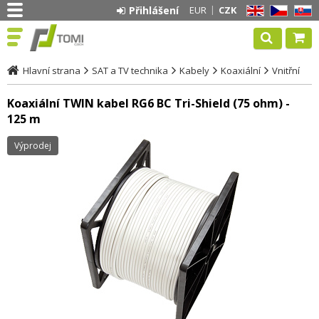
Přihlášení
EUR
CZK
EN
CZ
SK
Hlavní strana
SAT a TV technika
Kabely
Koaxiální
Vnitřní
Koaxiální TWIN kabel RG6 BC Tri-Shield (75 ohm) -
125 m
Výprodej