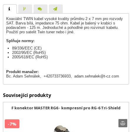
Koaxiální TWIN kabel vysoké kvality průměru 2 x 7 mm pro rozvody
SAT. Barva bílá, impedance 75 ohm. Kabel je balený v krabici s
podavačem - 125 m. Jednoduché a pohodlné pro rozvinutí kabelu.
Použití pro satelit Twin tuner nebo i jiné.
Splňuje normy:
89/336/EEC (CE)
2002/95/EC (RoHS)
2005/618/EC (RoHS)
Produkt manažer:
Bc. Adam Sehnálek, +420733736933,
adam.sehnalek@t-cz.com
Související produkty
F konektor MASTER RG6 - kompresní pro RG-6 Tri-Shield
-7%