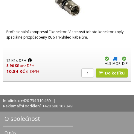
Profesionální kompresní F konektor. Vlastnosti tohoto konektoru byly
speciálně přizpůsobeny RG6 Tri-Shiled kabelům.
12
Kč
s DPH
HLS
MOP
DIP
8.96
Kč
bez DPH
10.84
Kč
s DPH
Do košíku
Infolinka: +420 734 310 460
Reklamační oddělení: +420 606 167 349
O společnosti
O nás