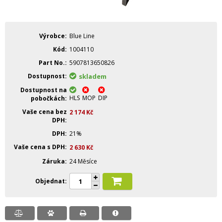
Výrobce
Blue Line
Kód
1004110
Part No.
5907813650826
Dostupnost
skladem
Dostupnost na
HLS
MOP
DIP
pobočkách
Vaše cena bez
2 174
Kč
DPH
DPH
21%
Vaše cena s DPH
2 630
Kč
Záruka
24 Měsíce
Objednat