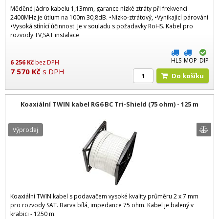
Měděné jádro kabelu 1,13mm, garance nízké ztráty při frekvenci
2400MHz je útlum na 100m 30,8dB. •Nízko-ztrátový, •Vynikající párování
•Vysoká stínící účinnost. Je v souladu s požadavky RoHS. Kabel pro
rozvody TV,SAT instalace
HLS
MOP
DIP
6 256
Kč
bez DPH
7 570
Kč
s DPH
Do košíku
Koaxiální TWIN kabel RG6 BC Tri-Shield (75 ohm) - 125 m
Výprodej
Koaxiální TWIN kabel s podavačem vysoké kvality průměru 2 x 7 mm
pro rozvody SAT. Barva bílá, impedance 75 ohm. Kabel je balený v
krabici - 1250 m.