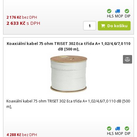
HLS
MOP
DIP
2 176
Kč
bez DPH
2 633
Kč
s DPH
Do košíku
Koaxiální kabel 75 ohm TRISET 302 Eca třída A+ 1,02/4,6/7,0 110
dB [500 m],
Koaxiální kabel 75 ohm TRISET 302 Eca třída A+ 1,02/4,6/7,0 110 dB [500
m],
HLS
MOP
DIP
4 288
Kč
bez DPH