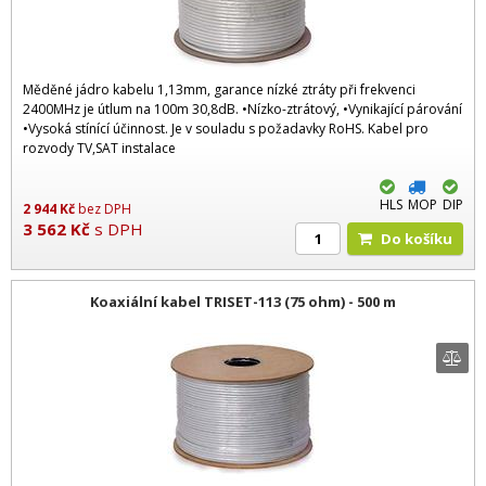
Měděné jádro kabelu 1,13mm, garance nízké ztráty při frekvenci
2400MHz je útlum na 100m 30,8dB. •Nízko-ztrátový, •Vynikající párování
•Vysoká stínící účinnost. Je v souladu s požadavky RoHS. Kabel pro
rozvody TV,SAT instalace
HLS
MOP
DIP
2 944
Kč
bez DPH
3 562
Kč
s DPH
Do košíku
Koaxiální kabel TRISET-113 (75 ohm) - 500 m