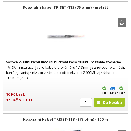
Koaxiální kabel TRISET-113 (75 ohm) - metráž
Vysoce kvalitní kabel umožní budovat individuální i rozsáhlé společné
TV, SAT instalace. Jádro kabelu o průměru 1,13mm je zhotoveno z mědi,
která garantuje nízkou ztrátu a to při frekvenci 2400MHz je útlum na
100m 30,8dB.
HLS
MOP
DIP
16
Kč
bez DPH
19
Kč
s DPH
Do košíku
Koaxiální kabel TRISET-113 - (75 ohm) - 100 m