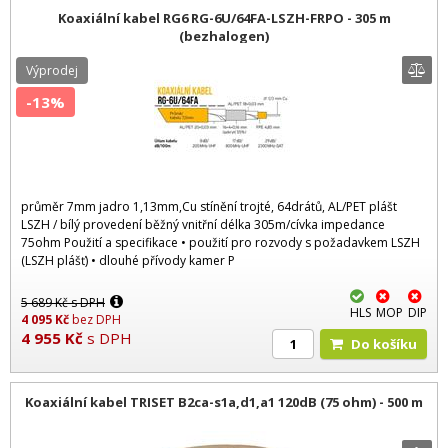
Koaxiální kabel RG6 RG-6U/64FA-LSZH-FRPO - 305 m
(bezhalogen)
Výprodej
-13%
průměr 7mm jadro 1,13mm,Cu stínění trojté, 64drátů, AL/PET plášt
LSZH / bílý provedení běžný vnitřní délka 305m/cívka impedance
75ohm Použití a specifikace • použití pro rozvody s požadavkem LSZH
(LSZH plášť) • dlouhé přívody kamer P
5 689
Kč
s DPH
HLS
MOP
DIP
4 095
Kč
bez DPH
4 955
Kč
s DPH
Do košíku
Koaxiální kabel TRISET B2ca-s1a,d1,a1 120dB (75 ohm) - 500 m