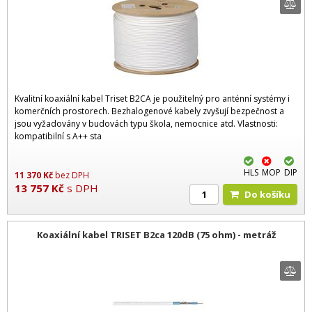
Kvalitní koaxiální kabel Triset B2CA je použitelný pro anténní systémy i
komerčních prostorech. Bezhalogenové kabely zvyšují bezpečnost a
jsou vyžadovány v budovách typu škola, nemocnice atd. Vlastnosti:
kompatibilní s A++ sta
HLS
MOP
DIP
11 370
Kč
bez DPH
13 757
Kč
s DPH
Do košíku
Koaxiální kabel TRISET B2ca 120dB (75 ohm) - metráž