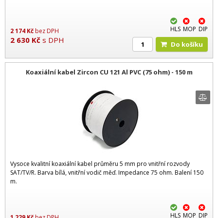
HLS
MOP
DIP
2 174
Kč
bez DPH
2 630
Kč
s DPH
Do košíku
Koaxiální kabel Zircon CU 121 Al PVC (75 ohm) - 150 m
Vysoce kvalitní koaxiální kabel průměru 5 mm pro vnitřní rozvody
SAT/TV/R. Barva bílá, vnitřní vodič měď. Impedance 75 ohm. Balení 150
m.
HLS
MOP
DIP
1 229
Kč
bez DPH