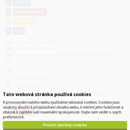
B
BONUS
P
Prodej ukončen
V
Ve výrobě
B
BCS
HLS
- Hlavní sklad - Lipník n.B.
MOP
- Montážní sklad Přerov
DIP
- Externí sklad - zboží z tohoto skladu expedováno do 7 dnů
je skladem
k dispozici do 48 hodin
částečně skladem
není skladem
Tato webová stránka používá cookies
po kliknutí na ikony se zobrazí detailní dotazovač skladu
K provozování našeho webu využíváme takzvané cookies. Cookies jsou
Body/ks
- bodová hodnota produktu v promoakci;
soubory sloužící k přizpůsobení obsahu webu, k měření jeho funkčnosti a
v
varianty
obecně k zajištění vaší maximální spokojenosti. Dejte nám vědět o svých
preferencích.
sestava - sloučení komponent ve virtuální produkt,(komponenty se
Povolit všechny cookies
mohou prodávat i samostatně)