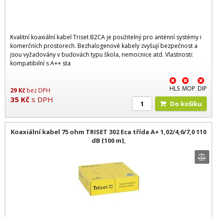
Kvalitní koaxiální kabel Triset B2CA je použitelný pro anténní systémy i
komerčních prostorech. Bezhalogenové kabely zvyšují bezpečnost a
jsou vyžadovány v budovách typu škola, nemocnice atd. Vlastnosti:
kompatibilní s A++ sta
HLS
MOP
DIP
29
Kč
bez DPH
35
Kč
s DPH
Do košíku
Koaxiální kabel 75 ohm TRISET 302 Eca třída A+ 1,02/4,6/7,0 110
dB [100 m],