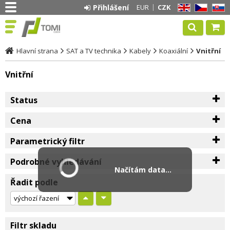
Přihlášení
EUR
CZK
EN
CZ
SK
Hlavní strana
SAT a TV technika
Kabely
Koaxiální
Vnitřní
Vnitřní
Status
Cena
Parametrický filtr
Podrobné vyhledávání
Načítám data...
Řadit podle
Filtr skladu