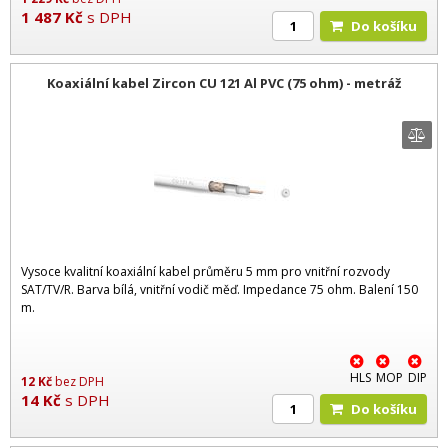
1 487
Kč
s DPH
Do košíku
Koaxiální kabel Zircon CU 121 Al PVC (75 ohm) - metráž
Vysoce kvalitní koaxiální kabel průměru 5 mm pro vnitřní rozvody
SAT/TV/R. Barva bílá, vnitřní vodič měď. Impedance 75 ohm. Balení 150
m.
HLS
MOP
DIP
12
Kč
bez DPH
14
Kč
s DPH
Do košíku