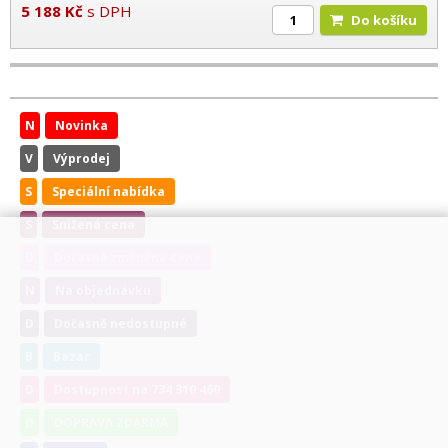
5 188
Kč
s DPH
Do košíku
N
Novinka
V
Výprodej
S
Speciální nabídka
S
Snížená cena
D
Dočasně změněna cena
N
Na objednávku
D
Dočasně nedostupné
B
Bazar
D
Dostupnost na 734 310 460
D
DOPRAVA ZDARMA