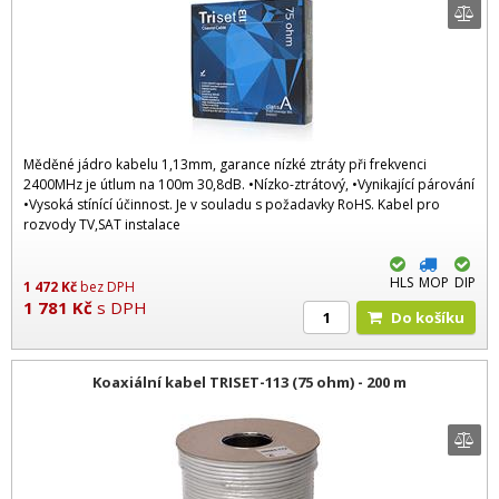
Měděné jádro kabelu 1,13mm, garance nízké ztráty při frekvenci
2400MHz je útlum na 100m 30,8dB. •Nízko-ztrátový, •Vynikající párování
•Vysoká stínící účinnost. Je v souladu s požadavky RoHS. Kabel pro
rozvody TV,SAT instalace
HLS
MOP
DIP
1 472
Kč
bez DPH
1 781
Kč
s DPH
Do košíku
Koaxiální kabel TRISET-113 (75 ohm) - 200 m