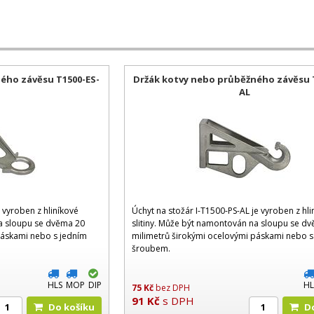
ého závěsu T1500-ES-
Držák kotvy nebo průběžného závěsu 
AL
e vyroben z hliníkové
Úchyt na stožár I-T1500-PS-AL je vyroben z hli
na sloupu se dvěma 20
slitiny. Může být namontován na sloupu se d
páskami nebo s jedním
milimetrů širokými ocelovými páskami nebo s
šroubem.
HLS
MOP
DIP
HL
75
Kč
bez DPH
91
Kč
s DPH
Do košíku