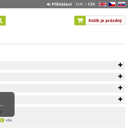
Přihlášení
EUR
CZK
EN
CZ
SK
Košík je prázdný
..
u
vše