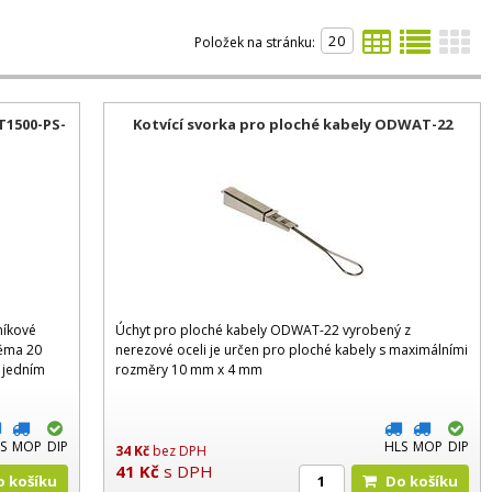
Položek na stránku:
T1500-PS-
Kotvící svorka pro ploché kabely ODWAT-22
níkové
Úchyt pro ploché kabely ODWAT-22 vyrobený z
věma 20
nerezové oceli je určen pro ploché kabely s maximálními
 jedním
rozměry 10 mm x 4 mm
S
MOP
DIP
HLS
MOP
DIP
34
Kč
bez DPH
41
Kč
s DPH
Do košíku
Do košíku