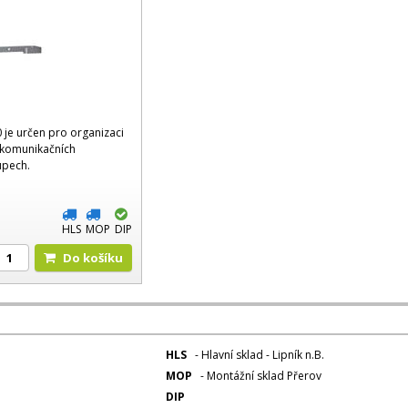
je určen pro organizaci
lekomunikačních
upech.
HLS
MOP
DIP
Do košíku
HLS
- Hlavní sklad - Lipník n.B.
MOP
- Montážní sklad Přerov
DIP