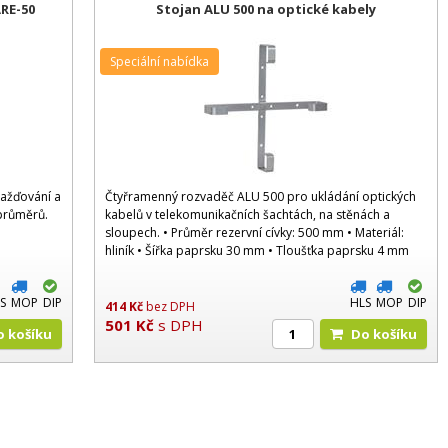
ARE-50
Stojan ALU 500 na optické kabely
Speciální nabídka
mažďování a
Čtyřramenný rozvaděč ALU 500 pro ukládání optických
 průměrů.
kabelů v telekomunikačních šachtách, na stěnách a
sloupech. • Průměr rezervní cívky: 500 mm • Materiál:
hliník • Šířka paprsku 30 mm • Tloušťka paprsku 4 mm
S
MOP
DIP
HLS
MOP
DIP
414
Kč
bez DPH
501
Kč
s DPH
Do košíku
Do košíku