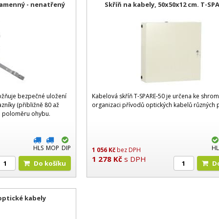
íramenný - nenatřený
Skříň na kabely, 50x50x12 cm. T-SP
ožňuje bezpečné uložení
Kabelová skříň T-SPARE-50 je určena ke shro
zníky (přibližně 80 až
organizaci přívodů optických kabelů různých
o poloměru ohybu.
HLS
MOP
DIP
HL
1 056
Kč
bez DPH
1 278
Kč
s DPH
Do košíku
optické kabely