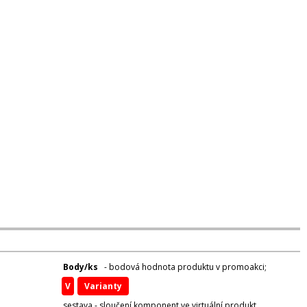
Body/ks
- bodová hodnota produktu v promoakci;
v
varianty
sestava - sloučení komponent ve virtuální produkt,