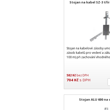
Stojan na kabel SZ-3 tř
Stojan na kabelové zásoby um
zásob kabelů pro vedení a záka
100 m) při zachování vhodnéh
582
Kč
bez DPH
704
Kč
s DPH
Stojan ALU 600 na 