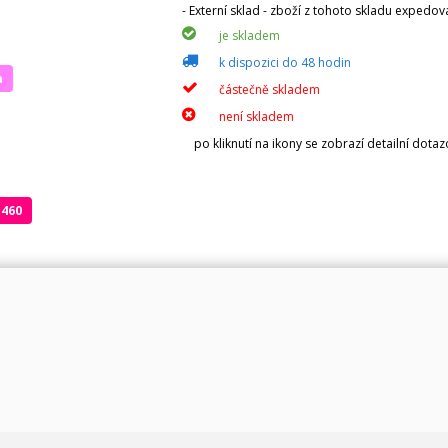
- Externí sklad - zboží z tohoto skladu expedo
je skladem
k dispozici do 48 hodin
a
částečně skladem
není skladem
po kliknutí na ikony se zobrazí detailní dota
 460