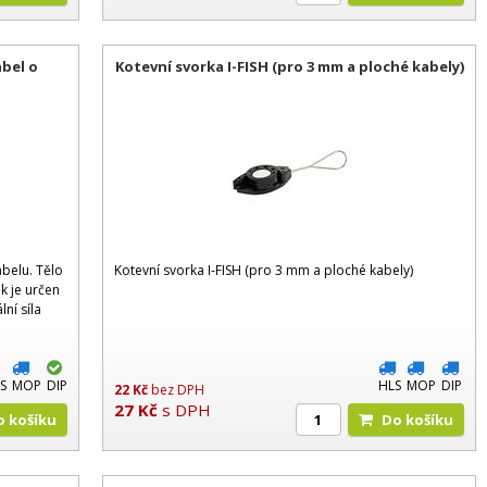
abel o
Kotevní svorka I-FISH (pro 3 mm a ploché kabely)
belu. Tělo
Kotevní svorka I-FISH (pro 3 mm a ploché kabely)
k je určen
ní síla
S
MOP
DIP
HLS
MOP
DIP
22
Kč
bez DPH
27
Kč
s DPH
Do košíku
Do košíku