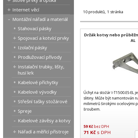
Síťové prvky a optika
Internet věcí
10 produktů
1 stránka
Montážní nářadí a materiál
Stahovací pásky
Držák kotvy nebo průběžn
Spojovací a kotvící prvky
AL
Izolační pásky
Prodlužovací přívody
Instalační trubky, lišty,
husí krk
Kabelové příchytky
Kabelové vývodky
Úchyt na stožár I-T1500.ES-EL j
slitiny. Může být namontován 
Střešní tašky stožárové
milimetrů širokými ocelovými 
šroubem.
Spreje
Kabelové závěsy a kotvy
59
Kč
bez DPH
Nářadí a měřící přístroje
71
Kč
s DPH