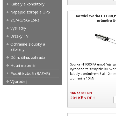
Kabely a konektory
Napájecí zdroje a UPS
Kotvící svorka I-T1000,
2G/4G/5G/LoRa
průměru 8
Vysílačky
Držáky TV
Ochranné sloupky a
zábrany
Dům, dílna, zahrada
Svorka I-T1000.PA umožňuje zav
Hutní materiál
vyrobeno ze slitiny hliníku. Svo
Použité zboží (BAZAR)
kabely s průměrem 8 až 12 mm.
zlomení je 10 kN
Výprodej
166
Kč
bez DPH
201
Kč
s DPH