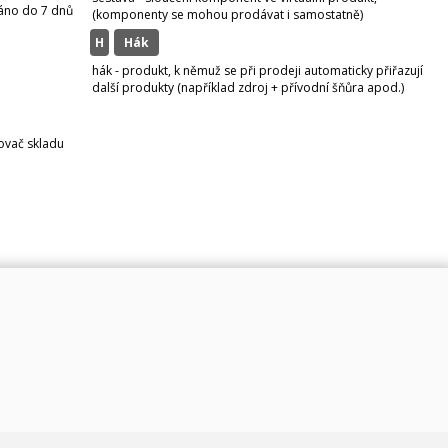
váno do 7 dnů
(komponenty se mohou prodávat i samostatně)
H
hák
hák - produkt, k němuž se při prodeji automaticky přiřazují
další produkty (například zdroj + přívodní šňůra apod.)
zovač skladu