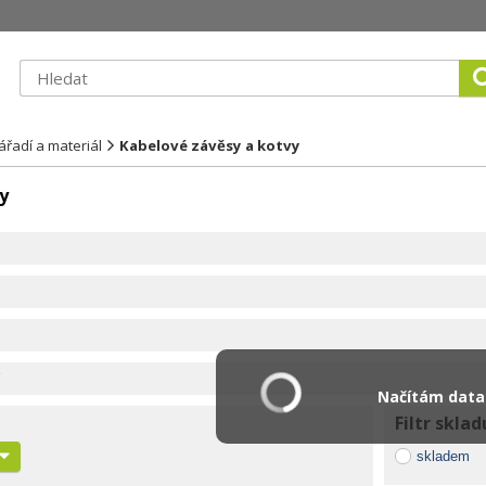
řadí a materiál
Kabelové závěsy a kotvy
y
Načítám data.
Filtr sklad
skladem