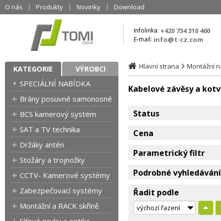
O nás
Produkty
Novinky
Download
Infolinka:
+420 734 310 460
E-mail:
info@t-cz.com
Hlavní strana
Montážní ná
KATEGORIE
VÝROBCI
SPECIÁLNÍ NABÍDKA
Kabelové závěsy a kotv
Brány posuvné samonosné
Status
BCS kamerový systém
SAT a TV technika
Cena
Držáky antén
Parametrický filtr
Stožáry a trojnožky
Podrobné vyhledávání
CCTV- Kamerové systémy
Zabezpečovací systémy
Řadit podle
Montážní a RACK skříně