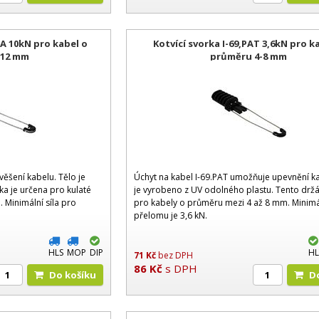
PA 10kN pro kabel o
Kotvící svorka I-69,PAT 3,6kN pro k
-12 mm
průměru 4-8 mm
ěšení kabelu. Tělo je
Úchyt na kabel I-69.PAT umožňuje upevnění ka
rka je určena pro kulaté
je vyrobeno z UV odolného plastu. Tento držá
 Minimální síla pro
pro kabely o průměru mezi 4 až 8 mm. Minimál
přelomu je 3,6 kN.
HLS
MOP
DIP
HL
71
Kč
bez DPH
86
Kč
s DPH
Do košíku