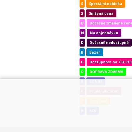
S
Speciální nabídka
S
Snížená cena
D
Dočasně změněna cen
N
Na objednávku
D
Dočasně nedostupné
B
Bazar
D
Dostupnost na 734 310
D
DOPRAVA ZDARMA
B
BONUS
P
Prodej ukončen
V
Ve výrobě
B
BCS