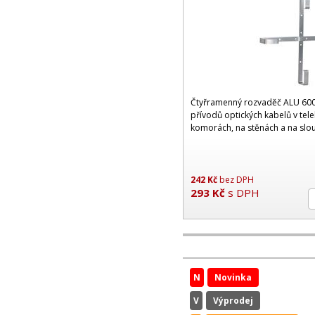
Čtyřramenný rozvaděč ALU 600 
přívodů optických kabelů v te
komorách, na stěnách a na slo
242
Kč
bez DPH
293
Kč
s DPH
N
Novinka
V
Výprodej