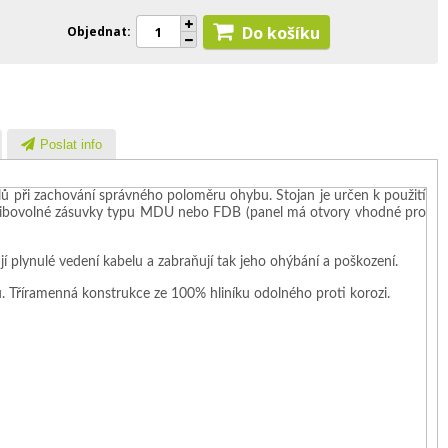
Do košíku
Objednat
Poslat info
ů při zachování správného poloměru ohybu. Stojan je určen k použití
i libovolné zásuvky typu MDU nebo FDB (panel má otvory vhodné pro
plynulé vedení kabelu a zabraňují tak jeho ohýbání a poškození.
 Tříramenná konstrukce ze 100% hliníku odolného proti korozi.