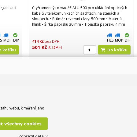
rganizaci
Čtyřramenný rozvaděč ALU 500 pro ukládání optických
h
kabelů v telekomunikačních šachtách, na stěnách a
sloupech. • Průměr rezervní cívky: 500 mm • Materiál:
hliník • Šířka paprsku 30 mm • Tloušťka paprsku 4 mm
S
MOP
DIP
HLS
MOP
DIP
414
Kč
bez DPH
501
Kč
s DPH
Do košíku
Do košíku
bsahu webu, k měření jeho
lit všechny cookies
Zobrazit detaily