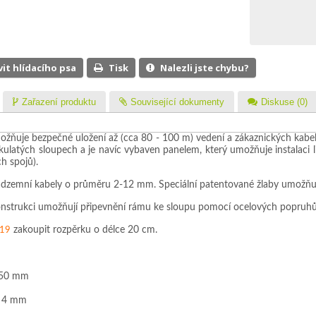
vit hlídacího psa
Tisk
Nalezli jste chybu?
Zařazení produktu
Související dokumenty
Diskuse (0)
ožňuje bezpečné uložení až (cca 80 - 100 m) vedení a zákaznických kabel
kulatých sloupech a je navíc vybaven panelem, který umožňuje instalac
h spojů).
dzemní kabely o průměru 2-12 mm. Speciální patentované žlaby umožňují 
nstrukci umožňují připevnění rámu ke sloupu pomocí ocelových popruhů.
zakoupit rozpěrku o délce 20 cm.
19
 550 mm
m 4 mm