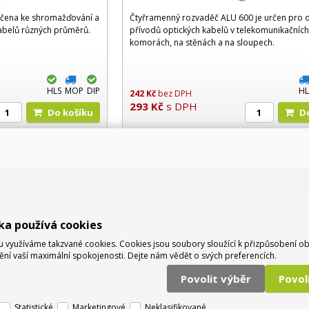
určena ke shromažďování a
Čtyřramenný rozvaděč ALU 600 je určen pro o
kabelů různých průměrů.
přívodů optických kabelů v telekomunikačníc
komorách, na stěnách a na sloupech.
HLS
MOP
DIP
HL
242
Kč
bez DPH
293
Kč
s DPH
Do košíku
ka používá cookies
využíváme takzvané cookies. Cookies jsou soubory sloužící k přizpůsobení o
tění vaší maximální spokojenosti. Dejte nám vědět o svých preferencích.
Povolit výběr
Povo
Statistické
Marketingové
Neklasifikované