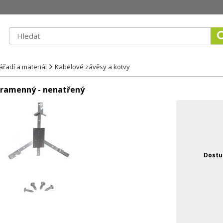
řadí a materiál
Kabelové závěsy a kotvy
říramenný - nenatřený
Dostu