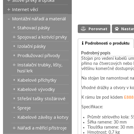
Síťové prvky a optika
Internet věcí
Montážní nářadí a materiál
Stahovací pásky
Porovnat
Nasta
Spojovací a kotvící prvky
Podrobnosti o produktu
Izolační pásky
Podrobný popis
Prodlužovací přívody
Stojan pro vedení kabelů um
Instalační trubky, lišty,
přímo na čtvercových nebo 
většinu komerčně dostupnýc
husí krk
Na stojan lze namontovat na
Kabelové příchytky
Vhodné drážky a otvory v ko
Kabelové vývodky
Střešní tašky stožárové
K rámu lze pod kódem
E888
Spreje
Specifikace:
Kabelové závěsy a kotvy
Průměr sériového kola:
Šířka ramene: 30 mm
Nářadí a měřící přístroje
Tloušťka ramene: 30 m
Hmotnost: 0,7 kg