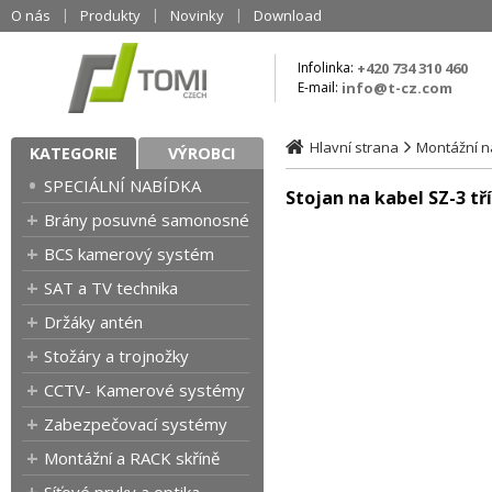
O nás
Produkty
Novinky
Download
Infolinka:
+420 734 310 460
E-mail:
info@t-cz.com
Hlavní strana
Montážní ná
KATEGORIE
VÝROBCI
SPECIÁLNÍ NABÍDKA
Stojan na kabel SZ-3 t
Brány posuvné samonosné
BCS kamerový systém
SAT a TV technika
Držáky antén
Stožáry a trojnožky
CCTV- Kamerové systémy
Zabezpečovací systémy
Montážní a RACK skříně