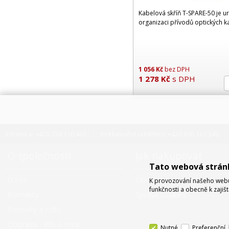
Kabelová skříň T-SPARE-50 je 
organizaci přívodů optických 
1 056
Kč
bez DPH
1 278
Kč
s DPH
Infolinka: +420 734 310 460
Reklamační oddělení: +420 606 167 349
O společnosti
Jak nakupovat
Tato webová strán
O nás
Obchodní podmínky
K provozování našeho webu 
funkčnosti a obecně k zajiš
Kontakty
Správa cookies
Pobočky a sídlo
Doprava - info a ceny
Nutné
Preferenční