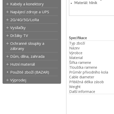
Kabely a konektory
Materiál: hliník
Napájecí zdroje a UPS
2G/4G/5G/LoRa
Vysílačky
Držáky TV
Specifikace
Ochranné sloupky a
Typ zboží
Název
zábrany
Výrobce
Dům, dílna, zahrada
Material
Šířka ramene
Hutní materiál
Tloušťka ramene
Použité zboží (BAZAR)
Průměr přívodního kola
Cable diameter
Výprodej
Přibližná délka zásob
Weight
Další informace