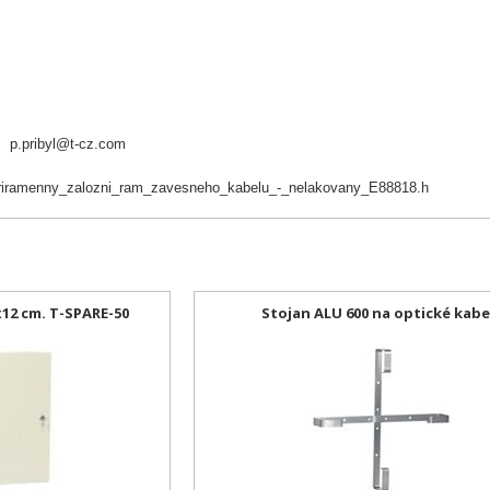
4,
p.pribyl@t-cz.com
5_triramenny_zalozni_ram_zavesneho_kabelu_-_nelakovany_E88818.h
x12 cm. T-SPARE-50
Stojan ALU 600 na optické kabe