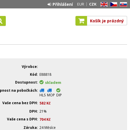
Přihlášení
EUR
CZK
EN
CZ
SK
Košík je prázdný
Výrobce
Kód
E88818
Dostupnost
skladem
pnost na pobočkách
HLS
MOP
DIP
Vaše cena bez DPH
582
Kč
DPH
21%
Vaše cena s DPH
704
Kč
Záruka
24 Měsíce