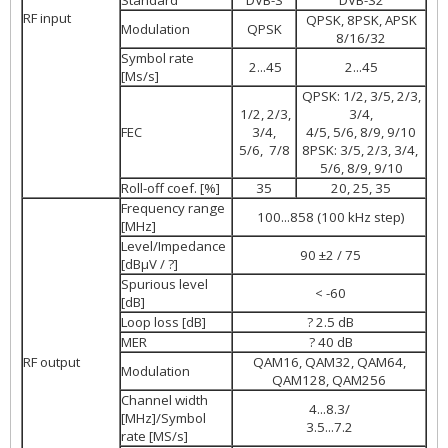
Standard
DVB-S
DVB-S2
RF input
QPSK, 8PSK, APSK
Modulation
QPSK
8/16/32
Symbol rate
2...45
2...45
[Ms/s]
QPSK: 1/2, 3/5, 2/3,
1/2, 2/3,
3/4,
FEC
3/4,
4/5, 5/6, 8/9, 9/10
5/6, 7/8
8PSK: 3/5, 2/3, 3/4,
5/6, 8/9, 9/10
Roll-off coef. [%]
35
20, 25, 35
Frequency range
100...858 (100 kHz step)
[MHz]
Level/Impedance
90 ±2 / 75
[dBµV / ?]
Spurious level
< -60
[dB]
Loop loss [dB]
? 2.5 dB
MER
? 40 dB
RF output
QAM16, QAM32, QAM64,
Modulation
QAM128, QAM256
Channel width
4...8.3/
[MHz]/Symbol
3.5...7.2
rate [MS/s]