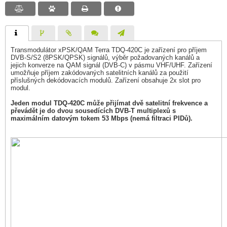
Transmodulátor xPSK/QAM Terra TDQ-420C je zařízení pro příjem
DVB-S/S2 (8PSK/QPSK) signálů, výběr požadovaných kanálů a
jejich konverze na QAM signál (DVB-C) v pásmu VHF/UHF. Zařízení
umožňuje příjem zakódovaných satelitních kanálů za použití
příslušných dekódovacích modulů. Zařízení obsahuje 2x slot pro
modul.
Jeden modul TDQ-420C může přijímat dvě satelitní frekvence a
převádět je do dvou sousedících DVB-T multiplexů s
maximálním datovým tokem 53 Mbps (nemá filtraci PIDů).