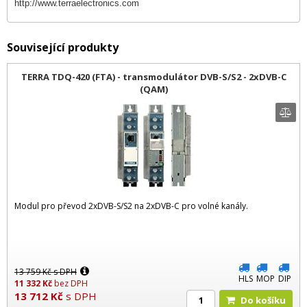
http://www.terraelectronics.com
Související produkty
TERRA TDQ-420 (FTA) - transmodulátor DVB-S/S2 - 2xDVB-C
(QAM)
Modul pro převod 2xDVB-S/S2 na 2xDVB-C pro volné kanály.
13 759
Kč
s DPH
HLS
MOP
DIP
11 332
Kč
bez DPH
13 712
Kč
s DPH
Do košíku