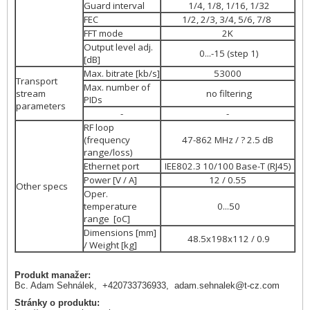
Guard interval
1/4, 1/8, 1/16, 1/32
FEC
1/2, 2/3, 3/4, 5/6, 7/8
FFT mode
2K
Output level adj.
0...-15 (step 1)
[dB]
Max. bitrate [kb/s]
53000
Transport
Max. number of
stream
no filtering
PIDs
parameters
-
-
RF loop
(frequency
47-862 MHz / ? 2.5 dB
range/loss)
Ethernet port
IEE802.3 10/100 Base-T (RJ45)
Power [V / A]
12 / 0.55
Other specs
Oper.
temperature
0...50
range [oC]
Dimensions [mm]
48.5x198x112 / 0.9
/ Weight [kg]
Produkt manažer:
Bc. Adam Sehnálek, +420733736933,
adam.sehnalek@t-cz.com
Stránky o produktu: