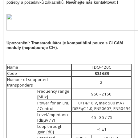
potřeby a požadavků zákazníků.
Neváhejte nás kontaktovat !
Upozornění: Transmodulátor je kompatibilní pouze s CI CAM
moduly (nepodporuje CI+).
Name
TDQ-420C
Code
R81639
Number of supported
2
transponders
Frequency range
950 - 2150
[MHz]
Power for an LNB
0/14/18 V, max 500 mA /
/ Control
DiSEqC 1.0, EN50607, EN50494
Level/Impedance
45 - 85 / 75
[dBµV / ?]
Loop through
-1 ±1
gain [dB]