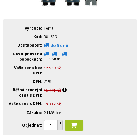
Výrobce
Terra
Kód
R81639
Dostupnost
do 5 dnů
Dostupnost na
HLS
MOP
DIP
pobočkách
Vaše cena bez
12 989
Kč
DPH
DPH
21%
Běžná prodejní
15 771
Kč
cena s DPH
Vaše cena s DPH
15 717
Kč
Záruka
24 Měsíce
Objednat