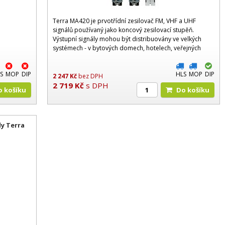
Terra MA420 je prvotřídní zesilovač FM, VHF a UHF
signálů používaný jako koncový zesilovací stupěň.
Výstupní signály mohou být distribuovány ve velkých
systémech - v bytových domech, hotelech, veřejných
budovách, atd. Vysoký zisk (30 dB) a maximální výstu
S
MOP
DIP
HLS
MOP
DIP
2 247
Kč
bez DPH
2 719
Kč
s DPH
Do košíku
Do košíku
ly Terra