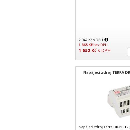
2 047
Kč
s DPH
1 365
Kč
bez DPH
1 652
Kč
s DPH
Napájecí zdroj TERRA DR-
Napájecí zdroj Terra DR-60-12 