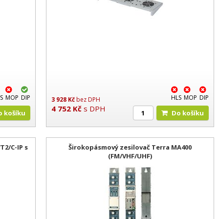
S
MOP
DIP
HLS
MOP
DIP
3 928
Kč
bez DPH
4 752
Kč
s DPH
Do košíku
Do košíku
T2/C-IP s
Širokopásmový zesilovač Terra MA400
(FM/VHF/UHF)