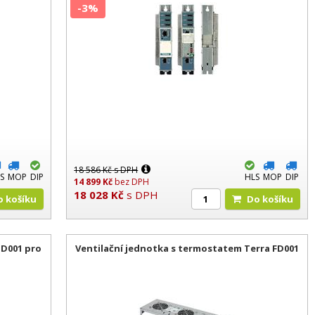
-3%
18 586
Kč
s DPH
S
MOP
DIP
HLS
MOP
DIP
14 899
Kč
bez DPH
18 028
Kč
s DPH
Do košíku
Do košíku
BD001 pro
Ventilační jednotka s termostatem Terra FD001