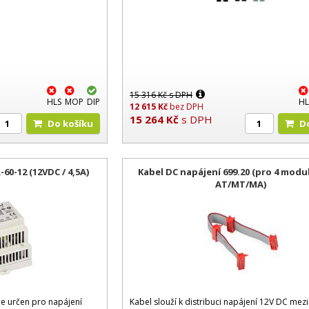
15 316
Kč
s DPH
HLS
MOP
DIP
HL
12 615
Kč
bez DPH
15 264
Kč
s DPH
Do košíku
60-12 (12VDC / 4,5A)
Kabel DC napájení 699.20 (pro 4 modu
AT/MT/MA)
je určen pro napájení
Kabel slouží k distribuci napájení 12V DC mezi