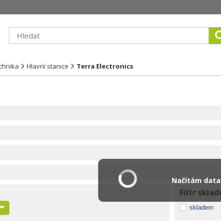
echnika
Hlavní stanice
Terra Electronics
Načítám data.
Filtr sklad
skladem