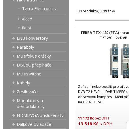
Terra Electronics
30 produktů
2 stránky
Alcad
Ikusi
TERRA TTX-420 (FTA) - t
T/T2/C - 2xDVB
LNB konvertory
Paraboly
Multifokus držáky
DiSEqC přepínače
Multiswitche
Kabely
Zařízení nelze použít pro pře
Zesilovače
DVB-T2 HEVC na DVB-T MPEG4, 
obrazovou kompresi ! Mění př
Modulátory a
na DVB-T HEVC.
demodulátory
HDMI/VGA příslušenství
11 172
Kč
bez DPH
13 518
Kč
s DPH
Dálkové ovladače