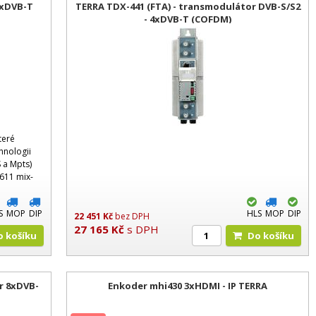
4xDVB-T
TERRA TDX-441 (FTA) - transmodulátor DVB-S/S2
- 4xDVB-T (COFDM)
teré
hnologii
 a Mpts)
611 mix-
tí do
S
MOP
DIP
HLS
MOP
DIP
22 451
Kč
bez DPH
27 165
Kč
s DPH
Do košíku
Do košíku
r 8xDVB-
Enkoder mhi430 3xHDMI - IP TERRA