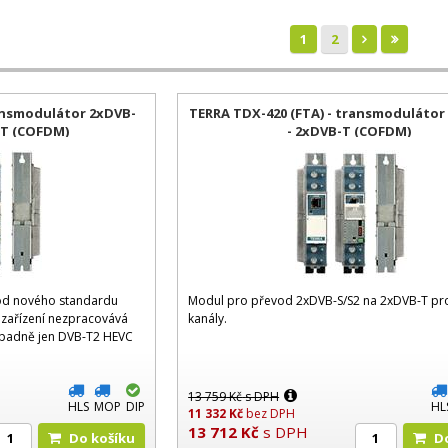
1
2
ransmodulátor 2xDVB-
TERRA TDX-420 (FTA) - transmodulátor
-T (COFDM)
- 2xDVB-T (COFDM)
vod nového standardu
Modul pro převod 2xDVB-S/S2 na 2xDVB-T pr
zařízení nezpracovává
kanály.
ípadně jen DVB-T2 HEVC
13 759
Kč
s DPH
HLS
MOP
DIP
HL
11 332
Kč
bez DPH
13 712
Kč
s DPH
Do košíku