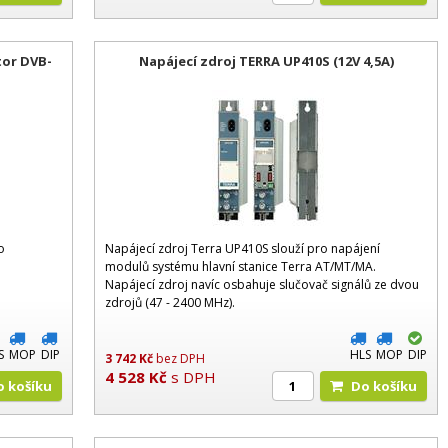
tor DVB-
Napájecí zdroj TERRA UP410S (12V 4,5A)
o
Napájecí zdroj Terra UP410S slouží pro napájení
modulů systému hlavní stanice Terra AT/MT/MA.
Napájecí zdroj navíc osbahuje slučovač signálů ze dvou
zdrojů (47 - 2400 MHz).
S
MOP
DIP
HLS
MOP
DIP
3 742
Kč
bez DPH
4 528
Kč
s DPH
Do košíku
Do košíku