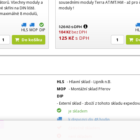
átorů. Všechny moduly a
sousedními moduly Terra AT/MT/AM - až pro č
 skříni na DIN liště.
moduly !
 maximálně 8 modulů,
126
Kč
s DPH
HLS
MOP
DIP
HL
104
Kč
bez DPH
125
Kč
s DPH
Do košíku
HLS
- Hlavní sklad - Lipník n.B.
MOP
- Montážní sklad Přerov
DIP
- Externí sklad - zboží z tohoto skladu expedo
je skladem
k dispozici do 48 hodin
a
částečně skladem
není skladem