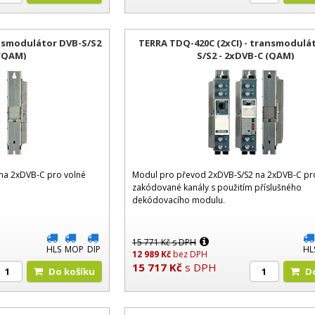
ansmodulátor DVB-S/S2
TERRA TDQ-420C (2xCI) - transmodulá
 (QAM)
S/S2 - 2xDVB-C (QAM)
na 2xDVB-C pro volné
Modul pro převod 2xDVB-S/S2 na 2xDVB-C pr
zakódované kanály s použitím příslušného
dekódovacího modulu.
15 771
Kč
s DPH
HLS
MOP
DIP
HL
12 989
Kč
bez DPH
15 717
Kč
s DPH
Do košíku