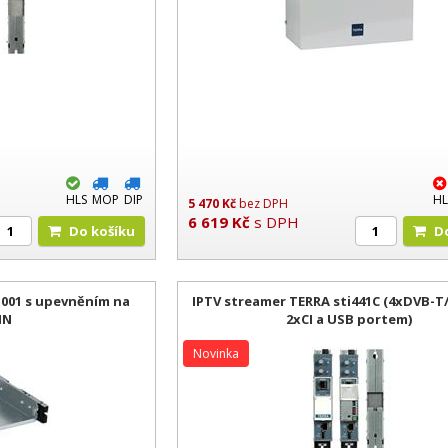
HLS
MOP
DIP
HL
5 470
Kč
bez DPH
6 619
Kč
s DPH
Do košíku
D001 s upevněním na
IPTV streamer TERRA sti441C (4xDVB-T/
IN
2xCI a USB portem)
Novinka