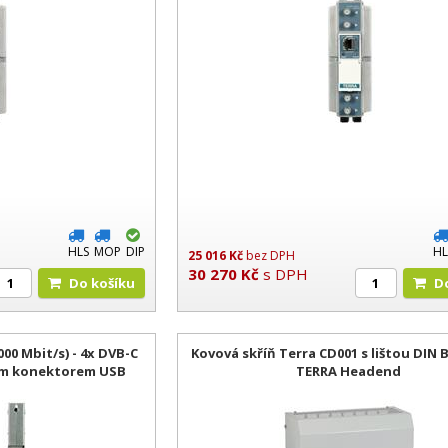
HLS
MOP
DIP
HL
25 016
Kč
bez DPH
30 270
Kč
s DPH
Do košíku
00 Mbit/s) - 4x DVB-C
Kovová skříň Terra CD001 s lištou DIN 
ým konektorem USB
TERRA Headend
A