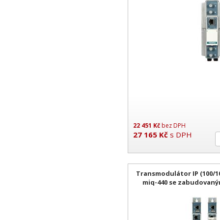
22 451
Kč
bez DPH
27 165
Kč
s DPH
Transmodulátor IP (100/10
miq-440 se zabudovan
TERR