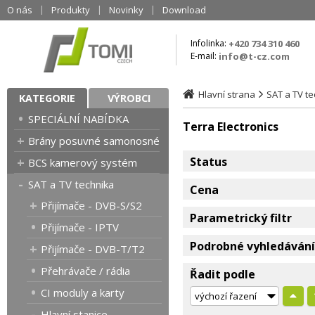
O nás
Produkty
Novinky
Download
Infolinka:
+420 734 310 460
E-mail:
info@t-cz.com
Hlavní strana
SAT a TV t
KATEGORIE
VÝROBCI
SPECIÁLNÍ NABÍDKA
Terra Electronics
Brány posuvné samonosné
Status
BCS kamerový systém
SAT a TV technika
Cena
Přijímače - DVB-S/S2
Parametrický filtr
Přijímače - IPTV
Podrobné vyhledávání
Přijímače - DVB-T/T2
Přehrávače / rádia
Řadit podle
CI moduly a karty
Hlavní stanice