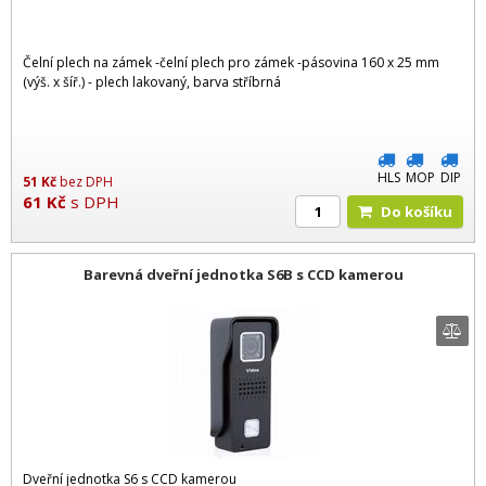
Čelní plech na zámek -čelní plech pro zámek -pásovina 160 x 25 mm
(výš. x šíř.) - plech lakovaný, barva stříbrná
HLS
MOP
DIP
51
Kč
bez DPH
61
Kč
s DPH
Do košíku
Barevná dveřní jednotka S6B s CCD kamerou
Dveřní jednotka S6 s CCD kamerou