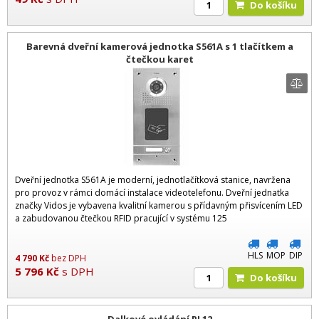
Do košíku
Barevná dveřní kamerová jednotka S561A s 1 tlačítkem a
čtečkou karet
Dveřní jednotka S561A je moderní, jednotlačítková stanice, navržena
pro provoz v rámci domácí instalace videotelefonu. Dveřní jednatka
značky Vidos je vybavena kvalitní kamerou s přídavným přisvícením LED
a zabudovanou čtečkou RFID pracující v systému 125
HLS
MOP
DIP
4 790
Kč
bez DPH
5 796
Kč
s DPH
Do košíku
Dalkové ovládání PL12