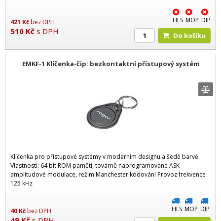
HLS
MOP
DIP
421
Kč
bez DPH
510
Kč
s DPH
Do košíku
EMKF-1 Klíčenka-čip: bezkontaktní přístupový systém
Klíčenka pro přístupové systémy v moderním designu a šedé barvě.
Vlastnosti: 64 bit ROM paměti, továrně naprogramované ASK
amplitudové modulace, režim Manchester kódování Provoz frekvence
125 kHz
HLS
MOP
DIP
40
Kč
bez DPH
49
Kč
s DPH