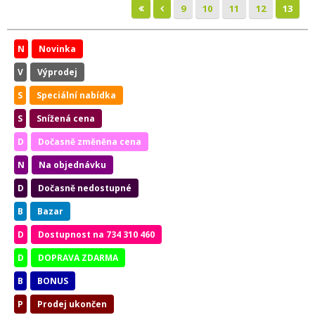
9
10
11
12
13
N
Novinka
V
Výprodej
S
Speciální nabídka
S
Snížená cena
D
Dočasně změněna cena
N
Na objednávku
D
Dočasně nedostupné
B
Bazar
D
Dostupnost na 734 310 460
D
DOPRAVA ZDARMA
B
BONUS
P
Prodej ukončen