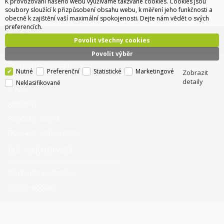
produkty (například zdroj + přívodní šňůra apod.)
K provozování našeho webu využíváme takzvané cookies. Cookies jsou
soubory sloužící k přizpůsobení obsahu webu, k měření jeho funkčnosti a
obecně k zajištění vaší maximální spokojenosti. Dejte nám vědět o svých
preferencích.
Infolinka: +420 734 310 460
Povolit všechny cookies
Reklamační oddělení: +420 606 167 349
Povolit výběr
O společnosti
Nutné
Preferenční
Statistické
Marketingové
Zobrazit
detaily
Neklasifikované
O nás
Kontakty
Pobočky a sídlo
Doprava - info a ceny
Jak nakupovat
Obchodní podmínky
Správa cookies