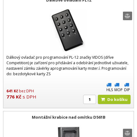
Dálkový ovladač pro programování PL-12 značky VIDOS (dříve
Competition) je zařízení pro přidávání a odebírání jednotlivé uživatele,
nastavení zámku závěrky aprogramování karty mster.í. Programování
do: bezdotykové karty ZS
HLS
MOP
DIP
641
Kč
bez DPH
776
Kč
s DPH
Do košíku
Montážní krabice nad omítku D561B