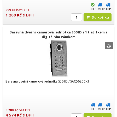
HLS
MOP
DIP
999
Kč
bez DPH
1 209
Kč
s DPH
Do košíku
Barevná dveřní kamerová jednotka S561D s 1 tlačítkem a
digitálním zámkem
Barevná dveřní kamerová jednotka S561D / SAC562CCK1
HLS
MOP
DIP
3 780
Kč
bez DPH
4 574
Kč
s DPH