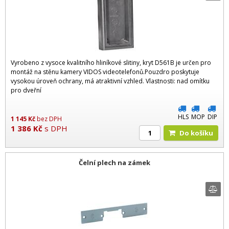
Vyrobeno z vysoce kvalitního hliníkové slitiny, kryt D561B je určen pro
montáž na stěnu kamery VIDOS videotelefonů.Pouzdro poskytuje
vysokou úroveň ochrany, má atraktivní vzhled. Vlastnosti: nad omítku
pro dveřní
HLS
MOP
DIP
1 145
Kč
bez DPH
1 386
Kč
s DPH
Do košíku
Čelní plech na zámek