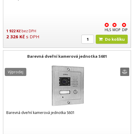
HLS
MOP
DIP
1 922
Kč
bez DPH
2 326
Kč
s DPH
Do košíku
Barevná dveřní kamerová jednotka S601
Výprodej
Barevná dveřní kamerová jednotka S601