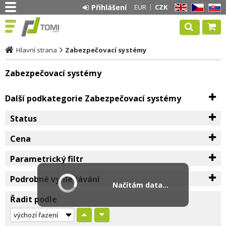
Přihlášení
EUR
CZK
EN
CZ
SK
Hlavní strana
Zabezpečovací systémy
Zabezpečovací systémy
Další podkategorie Zabezpečovací systémy
Status
Cena
Parametrický filtr
Podrobné vyhledávání
Načítám data...
Řadit podle