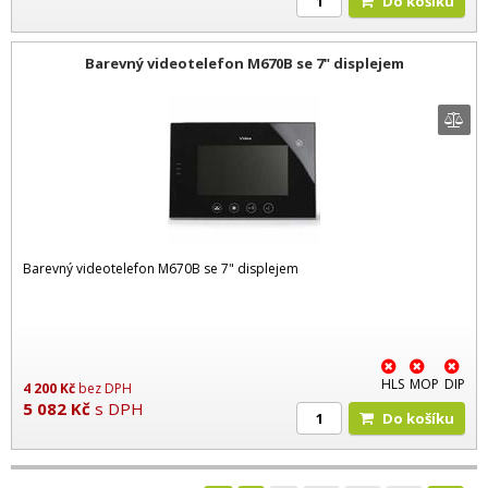
Do košíku
Barevný videotelefon M670B se 7" displejem
Barevný videotelefon M670B se 7" displejem
HLS
MOP
DIP
4 200
Kč
bez DPH
5 082
Kč
s DPH
Do košíku