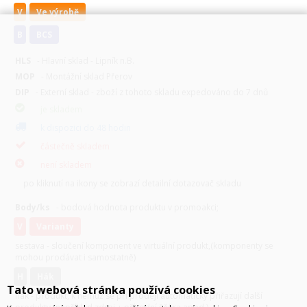
V
Ve výrobě
B
BCS
HLS
- Hlavní sklad - Lipník n.B.
MOP
- Montážní sklad Přerov
DIP
- Externí sklad - zboží z tohoto skladu expedováno do 7 dnů
je skladem
k dispozici do 48 hodin
částečně skladem
není skladem
po kliknutí na ikony se zobrazí detailní dotazovač skladu
Body/ks
- bodová hodnota produktu v promoakci;
v
varianty
sestava - sloučení komponent ve virtuální produkt,(komponenty se
mohou prodávat i samostatně)
H
hák
Tato webová stránka používá cookies
hák - produkt, k němuž se při prodeji automaticky přiřazují další