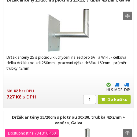
Držák antény 25 s plotnou k uchycení na zeď pro SAT a WIFI . - celková
délka držáku od zdi 250mm - pracovní výška držáku 160mm - průměr
trubky 42mm
HLS
MOP
DIP
601
Kč
bez DPH
727
Kč
s DPH
Do košíku
Držák antény 35/20cm s plotnou 30x30, trubka 42/2mm +
vzpěra, Galva
Dostupnost na 734 310 460