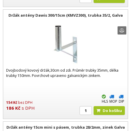
Držák antény Dawis 300/15cm (KMVZ300), trubka 35/2, Galva
Dvojbodový kovový držák,30cm od zdi. Průměr trubky 35mm, délka
trubky 150mm. Povrchově upraveno galvanickým zinkem.
HLS
MOP
DIP
154
Kč
bez DPH
186
Kč
s DPH
Do košíku
Držák antény 15cm mini s pásem, trubka 28/2mm, zinek Galva