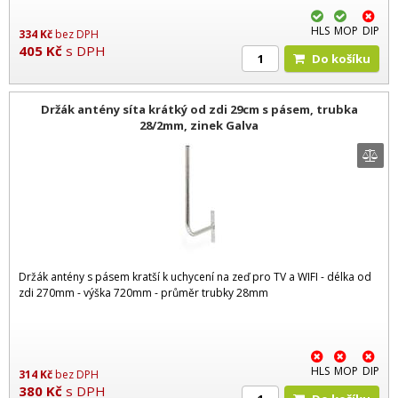
HLS
MOP
DIP
334
Kč
bez DPH
405
Kč
s DPH
Do košíku
Držák antény síta krátký od zdi 29cm s pásem, trubka
28/2mm, zinek Galva
Držák antény s pásem kratší k uchycení na zeď pro TV a WIFI - délka od
zdi 270mm - výška 720mm - průměr trubky 28mm
HLS
MOP
DIP
314
Kč
bez DPH
380
Kč
s DPH