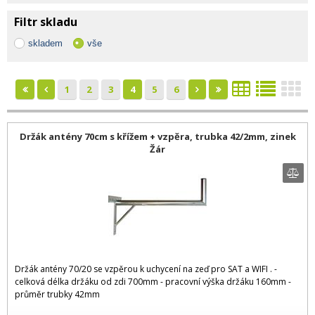
Filtr skladu
skladem
vše
1
2
3
4
5
6
Držák antény 70cm s křížem + vzpěra, trubka 42/2mm, zinek
Žár
Držák antény 70/20 se vzpěrou k uchycení na zeď pro SAT a WIFI . -
celková délka držáku od zdi 700mm - pracovní výška držáku 160mm -
průměr trubky 42mm