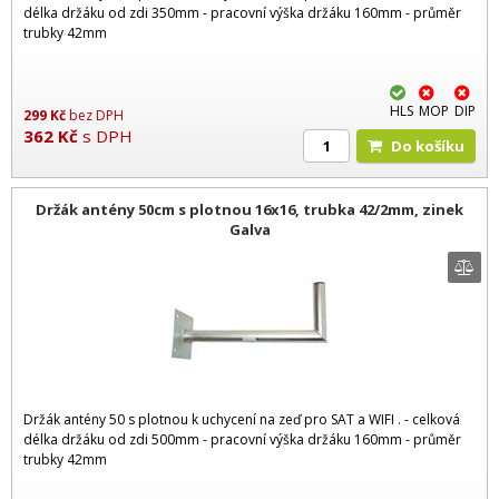
délka držáku od zdi 350mm - pracovní výška držáku 160mm - průměr
trubky 42mm
HLS
MOP
DIP
299
Kč
bez DPH
362
Kč
s DPH
Do košíku
Držák antény 50cm s plotnou 16x16, trubka 42/2mm, zinek
Galva
Držák antény 50 s plotnou k uchycení na zeď pro SAT a WIFI . - celková
délka držáku od zdi 500mm - pracovní výška držáku 160mm - průměr
trubky 42mm