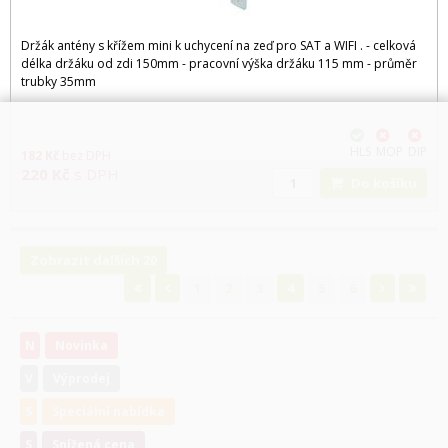
Držák antény s křížem mini k uchycení na zeď pro SAT a WIFI . - celková
délka držáku od zdi 150mm - pracovní výška držáku 115 mm - průměr
trubky 35mm
HLS
MOP
DIP
182
Kč
bez DPH
220
Kč
s DPH
Do košíku
Zobrazit dalších 20
1
2
3
4
5
6
N
Novinka
V
Výprodej
S
Speciální nabídka
S
Snížená cena