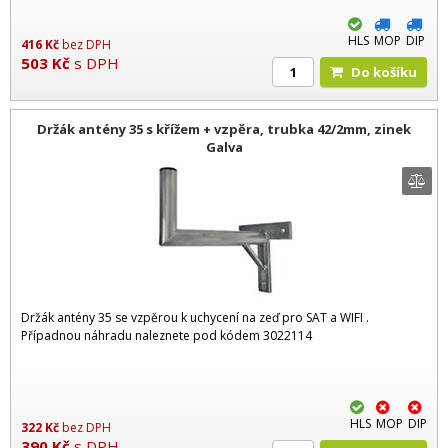
HLS
MOP
DIP
416
Kč
bez DPH
503
Kč
s DPH
Do košíku
Držák antény 35 s křížem + vzpěra, trubka 42/2mm, zinek
Galva
Držák antény 35 se vzpěrou k uchycení na zeď pro SAT a WIFI .
Případnou náhradu naleznete pod kódem 3022114
HLS
MOP
DIP
322
Kč
bez DPH
390
Kč
s DPH