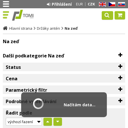
Přihlášení
EUR
CZK
EN
CZ
SK
Hlavní strana
Držáky antén
Na zeď
Na zeď
Další podkategorie Na zeď
Status
Cena
Parametrický filtr
Podrobné vyhledávání
Načítám data...
Řadit podle