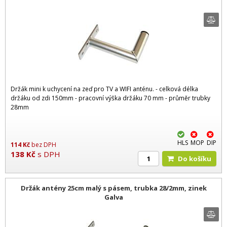
Držák mini k uchycení na zeď pro TV a WIFI anténu. - celková délka
držáku od zdi 150mm - pracovní výška držáku 70 mm - průměr trubky
28mm
HLS
MOP
DIP
114
Kč
bez DPH
138
Kč
s DPH
Do košíku
Držák antény 25cm malý s pásem, trubka 28/2mm, zinek
Galva