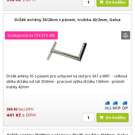
Do košíku
Držák antény 35/20cm s pásem, trubka 42/2mm, Galva
Dostupnost na 734 310 460
Držák antény 35 s pásem pro uchycení na zeď pro SAT a WIFI . - celková
délka držáku od zdi 350mm - pracovní výška držáku 160mm - průměr
trubky 42mm
HLS
MOP
DIP
365
Kč
bez DPH
441
Kč
s DPH
Do košíku
Držák antény 25/20cm s plotnou 25x25, trubka 42/2mm, Galva