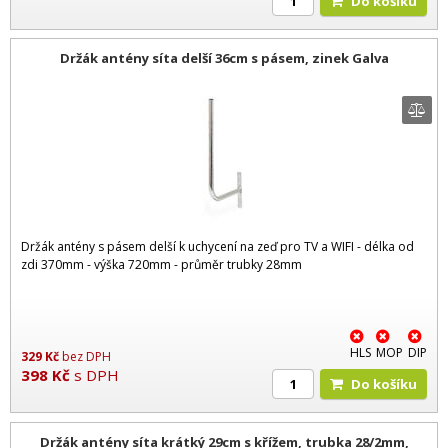
Do košíku
Držák antény síta delší 36cm s pásem, zinek Galva
Držák antény s pásem delší k uchycení na zeď pro TV a WIFI - délka od
zdi 370mm - výška 720mm - průměr trubky 28mm
HLS
MOP
DIP
329
Kč
bez DPH
398
Kč
s DPH
Do košíku
Držák antény síta krátký 29cm s křížem, trubka 28/2mm,