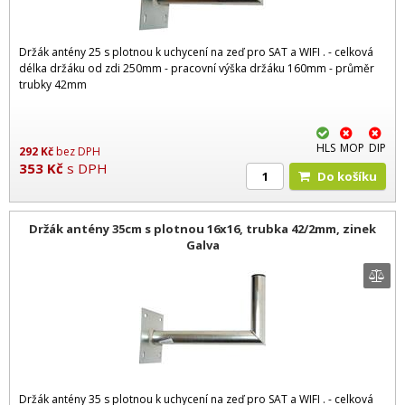
Držák antény 25 s plotnou k uchycení na zeď pro SAT a WIFI . - celková
délka držáku od zdi 250mm - pracovní výška držáku 160mm - průměr
trubky 42mm
HLS
MOP
DIP
292
Kč
bez DPH
353
Kč
s DPH
Do košíku
Držák antény 35cm s plotnou 16x16, trubka 42/2mm, zinek
Galva
Držák antény 35 s plotnou k uchycení na zeď pro SAT a WIFI . - celková