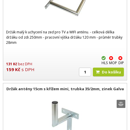
Držák malý k uchycení na zeď pro TV a WIFI anténu. - celková délka
držáku od zdi 250mm - pracovní výška držáku 120 mm - průměr trubky
28mm
HLS
MOP
DIP
131
Kč
bez DPH
159
Kč
s DPH
Do košíku
Držák antény 15cm s křížem mini, trubka 35/2mm, zinek Galva