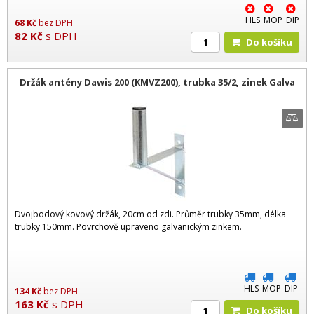
HLS
MOP
DIP
68
Kč
bez DPH
82
Kč
s DPH
Do košíku
Držák antény Dawis 200 (KMVZ200), trubka 35/2, zinek Galva
Dvojbodový kovový držák, 20cm od zdi. Průměr trubky 35mm, délka
trubky 150mm. Povrchově upraveno galvanickým zinkem.
HLS
MOP
DIP
134
Kč
bez DPH
163
Kč
s DPH
Do košíku