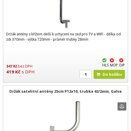
Držák antény s křížem delší k uchycení na zeď pro TV a WIFI - délka od
zdi 370mm - výška 720mm - průměr trubky 28mm
HLS
MOP
DIP
347
Kč
bez DPH
419
Kč
s DPH
Do košíku
Držák satelitní antény 25cm P12x10, trubka 42/2mm, Galva