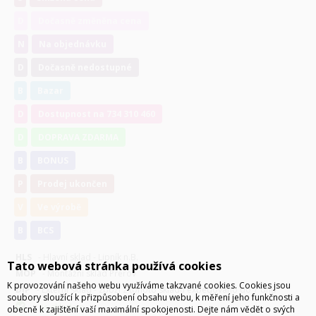
D
Dočasně změněna cena
N
Na objednávku
D
Dočasně nedostupné
B
Bazar
D
Dostupnost na 734 310 460
D
DOPRAVA ZDARMA
B
BONUS
P
Prodej ukončen
V
Ve výrobě
B
BCS
HLS
- Hlavní sklad - Lipník n.B.
Tato webová stránka používá cookies
MOP
- Montážní sklad Přerov
K provozování našeho webu využíváme takzvané cookies. Cookies jsou
DIP
- Externí sklad - zboží z tohoto skladu expedováno do 7 dnů
soubory sloužící k přizpůsobení obsahu webu, k měření jeho funkčnosti a
je skladem
obecně k zajištění vaší maximální spokojenosti. Dejte nám vědět o svých