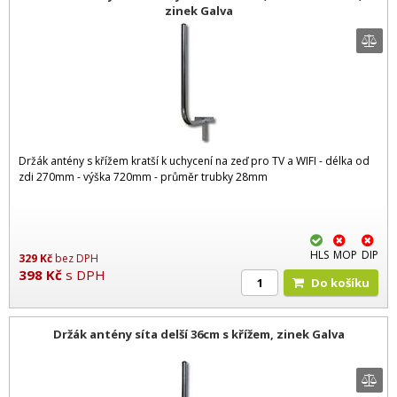
zinek Galva
Držák antény s křížem kratší k uchycení na zeď pro TV a WIFI - délka od
zdi 270mm - výška 720mm - průměr trubky 28mm
HLS
MOP
DIP
329
Kč
bez DPH
398
Kč
s DPH
Do košíku
Držák antény síta delší 36cm s křížem, zinek Galva