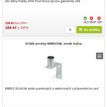
síla stěny trubky 2mm Povrchová úprava galvanický zink
HLS
MOP
DIP
238
Kč
bez DPH
288
Kč
s DPH
Do košíku
Držák antény KMBVZ60, zinek Galva
KMBVZ 60 držák antén panelových a sektorových s připevnění na zeď