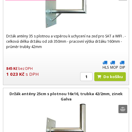
Držák antény 35 s plotnou a vzpěrou k uchycení na zeď pro SAT a WIFI . -
celková délka držáku od zdi 350mm - pracovní výška držáku 160mm -
průměr trubky 42mm
HLS
MOP
DIP
845
Kč
bez DPH
1 023
Kč
s DPH
Do košíku
Držák antény 25cm s plotnou 16x16, trubka 42/2mm, zinek
Galva