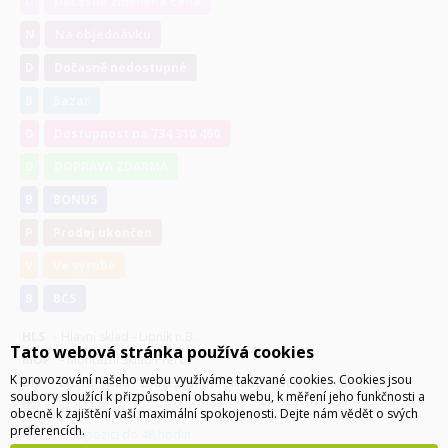
D
Dočasně změněna cena
N
Na objednávku
D
Dočasně nedostupné
B
Bazar
D
Dostupnost na 734 310 460
D
DOPRAVA ZDARMA
B
BONUS
P
Prodej ukončen
V
Ve výrobě
B
BCS
HLS
- Hlavní sklad - Lipník n.B.
Tato webová stránka používá cookies
MOP
- Montážní sklad Přerov
K provozování našeho webu využíváme takzvané cookies. Cookies jsou
DIP
- Externí sklad - zboží z tohoto skladu expedováno do 7 dnů
soubory sloužící k přizpůsobení obsahu webu, k měření jeho funkčnosti a
je skladem
obecně k zajištění vaší maximální spokojenosti. Dejte nám vědět o svých
preferencích.
k dispozici do 48 hodin