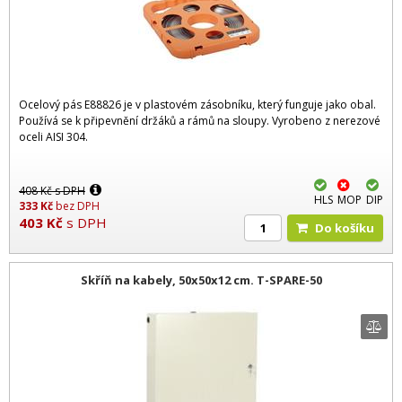
Ocelový pás E88826 je v plastovém zásobníku, který funguje jako obal.
Používá se k připevnění držáků a rámů na sloupy. Vyrobeno z nerezové
oceli AISI 304.
408
Kč
s DPH
HLS
MOP
DIP
333
Kč
bez DPH
403
Kč
s DPH
Do košíku
Skříň na kabely, 50x50x12 cm. T-SPARE-50