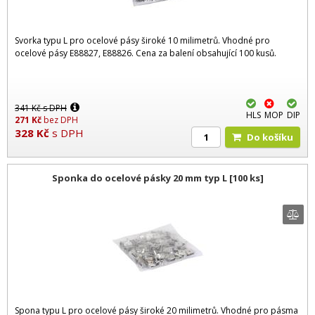
Svorka typu L pro ocelové pásy široké 10 milimetrů. Vhodné pro
ocelové pásy E88827, E88826. Cena za balení obsahující 100 kusů.
341
Kč
s DPH
HLS
MOP
DIP
271
Kč
bez DPH
328
Kč
s DPH
Do košíku
Sponka do ocelové pásky 20 mm typ L [100 ks]
Spona typu L pro ocelové pásy široké 20 milimetrů. Vhodné pro pásma