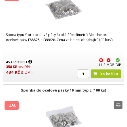
Spona typu Y pro ocelové pásy široké 20 milimetrů. Vhodné pro
ocelové pásy E88825 a E88828. Cena za balení obsahující 100 kusů.
453
Kč
s DPH
HLS
MOP
DIP
358
Kč
bez DPH
434
Kč
s DPH
Do košíku
Sponka do ocelové pásky 10 mm typ L [100 ks]
-4%