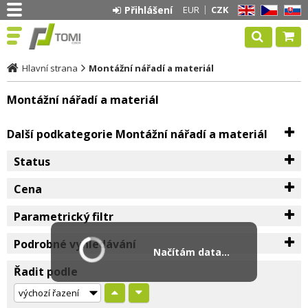
Přihlášení
EUR
CZK
EN
CZ
SK
Hlavní strana
Montážní nářadí a materiál
Montážní nářadí a materiál
Další podkategorie Montážní nářadí a materiál
Status
Cena
Parametrický filtr
Podrobné vyhledávání
Načítám data...
Řadit podle