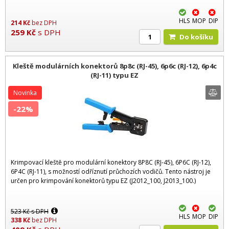
HLS
MOP
DIP
214
Kč
bez DPH
259
Kč
s DPH
Do košíku
Kleště modulárních konektorů 8p8c (RJ-45), 6p6c (RJ-12), 6p4c
(RJ-11) typu EZ
Novinka
-22%
Krimpovací kleště pro modulární konektory 8P8C (RJ-45), 6P6C (RJ-12),
6P4C (RJ-11), s možností odříznutí průchozích vodičů. Tento nástroj je
určen pro krimpování konektorů typu EZ (J2012_100, J2013_100.)
523
Kč
s DPH
HLS
MOP
DIP
338
Kč
bez DPH