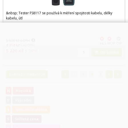
&nbsp; Tester FS8117 se používá k měření spojitosti kabelu, délky
kabelu, útl
5 800
Kč
s DPH
HLS
MOP
DIP
4 314
Kč
bez DPH
5 220
Kč
s DPH
Do košíku
Zobrazit dalších 20
1
2
3
4
5
N
Novinka
V
Výprodej
S
Speciální nabídka
S
Snížená cena