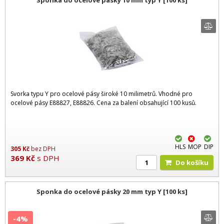
Svorka typu Y pro ocelové pásy široké 10 milimetrů. Vhodné pro
ocelové pásy E88827, E88826. Cena za balení obsahující 100 kusů.
HLS
MOP
DIP
305
Kč
bez DPH
369
Kč
s DPH
Do košíku
Sponka do ocelové pásky 20 mm typ Y [100 ks]
-4%