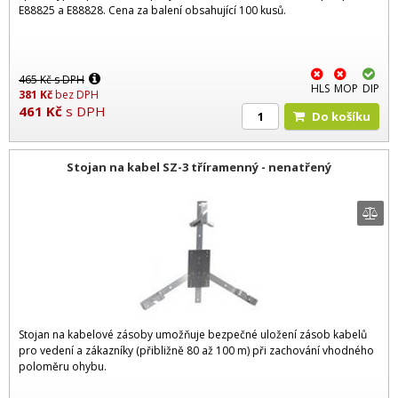
E88825 a E88828. Cena za balení obsahující 100 kusů.
465
Kč
s DPH
HLS
MOP
DIP
381
Kč
bez DPH
461
Kč
s DPH
Do košíku
Stojan na kabel SZ-3 tříramenný - nenatřený
Stojan na kabelové zásoby umožňuje bezpečné uložení zásob kabelů
pro vedení a zákazníky (přibližně 80 až 100 m) při zachování vhodného
poloměru ohybu.