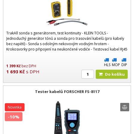
TrakAll sonda s generátorem, test kontinuity - KLEIN TOOLS -
Jednoduchý generátor tónů a sonda pro trasování kabelů (pro kabely
bez napětí) - Sonda s odolným nekovovým vodivým hrotem -
Krokosvorky pro připojení na neukončené vodiče - Testovací kabel RJ45
HLS
MOP
DIP
1 399
Kč
bez DPH
1 693
Kč
s DPH
Do košíku
Tester kabelů FORSCHER FS-8117
Novinka
-10%