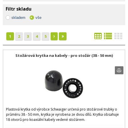
Filtr skladu
skladem
vše
1
2
3
4
5
Stožárová krytka na kabely - pro stožár (38 - 50 mm)
Plastová krytka od výrobce Schwaiger určená pro stožárové trubky o
průměru 38 - 50 mm, krytka je vyrobena ze dvou dílů. Krytka obsahuje
18 otvorů pro koaxiální kabely vedené stožárem.