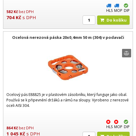
HLS
MOP
DIP
582
Kč
bez DPH
704
Kč
s DPH
Do košíku
Ocelová nerezová páska 20x0,4mm 50 m (304) v podavači
Ocelový pás E88825 je v plastovém zásobníku, který funguje jako obal.
Používá se k připevnění držáků a rámů na sloupy. Vyrobeno z nerezové
oceli AISI 304.
HLS
MOP
DIP
864
Kč
bez DPH
1 045
Kč
s DPH