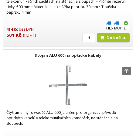
telekomunikačních šachtách, na stěnách a sloupech. • Průměr rezervní
cívky: 500 mm • Materiál: hliník • Šířka paprsku 30 mm • Tloušťka
paprsku 4 mm
HLS
MOP
DIP
414
Kč
bez DPH
501
Kč
s DPH
Do košíku
Stojan ALU 600 na optické kabely
Čtyřramenný rozvaděč ALU 600 je určen pro organizaci přívodů
optických kabelů v telekomunikačních komorách, na stěnách a na
sloupech.