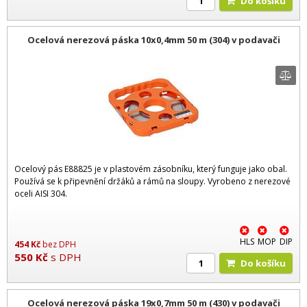
Do košíku
Ocelová nerezová páska 10x0,4mm 50 m (304) v podavači
Ocelový pás E88825 je v plastovém zásobníku, který funguje jako obal.
Používá se k připevnění držáků a rámů na sloupy. Vyrobeno z nerezové
oceli AISI 304.
HLS
MOP
DIP
454
Kč
bez DPH
550
Kč
s DPH
Do košíku
Ocelová nerezová páska 19x0,7mm 50 m (430) v podavači