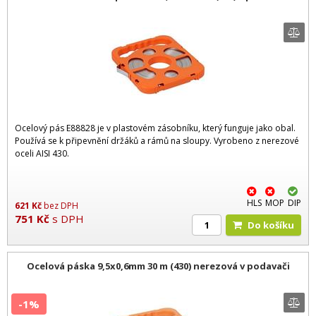
Ocelový pás E88828 je v plastovém zásobníku, který funguje jako obal.
Používá se k připevnění držáků a rámů na sloupy. Vyrobeno z nerezové
oceli AISI 430.
HLS
MOP
DIP
621
Kč
bez DPH
751
Kč
s DPH
Do košíku
Ocelová páska 9,5x0,6mm 30 m (430) nerezová v podavači
-1%