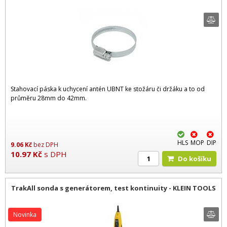
Stahovací páska k uchycení antén UBNT ke stožáru či držáku a to od
průměru 28mm do 42mm.
HLS
MOP
DIP
9.06
Kč
bez DPH
10.97
Kč
s DPH
Do košíku
TrakAll sonda s generátorem, test kontinuity - KLEIN TOOLS
Novinka