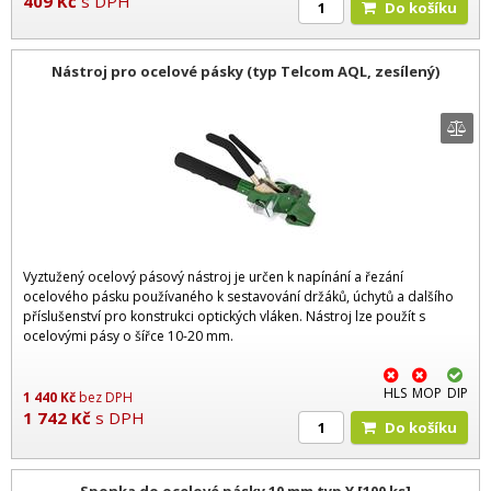
409
Kč
s DPH
Do košíku
Nástroj pro ocelové pásky (typ Telcom AQL, zesílený)
Vyztužený ocelový pásový nástroj je určen k napínání a řezání
ocelového pásku používaného k sestavování držáků, úchytů a dalšího
příslušenství pro konstrukci optických vláken. Nástroj lze použít s
ocelovými pásy o šířce 10-20 mm.
HLS
MOP
DIP
1 440
Kč
bez DPH
1 742
Kč
s DPH
Do košíku
Sponka do ocelové pásky 10 mm typ Y [100 ks]