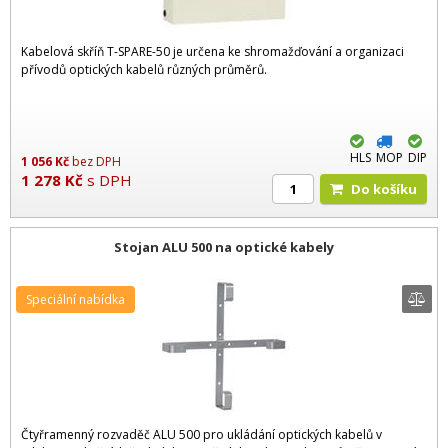
Kabelová skříň T-SPARE-50 je určena ke shromažďování a organizaci
přívodů optických kabelů různých průměrů.
HLS
MOP
DIP
1 056
Kč
bez DPH
1 278
Kč
s DPH
Do košíku
Stojan ALU 500 na optické kabely
Speciální nabídka
Čtyřramenný rozvaděč ALU 500 pro ukládání optických kabelů v