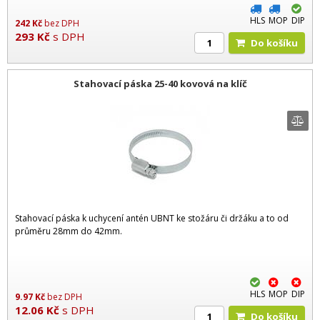
HLS
MOP
DIP
242
Kč
bez DPH
293
Kč
s DPH
Do košíku
Stahovací páska 25-40 kovová na klíč
Stahovací páska k uchycení antén UBNT ke stožáru či držáku a to od
průměru 28mm do 42mm.
HLS
MOP
DIP
9.97
Kč
bez DPH
12.06
Kč
s DPH
Do košíku